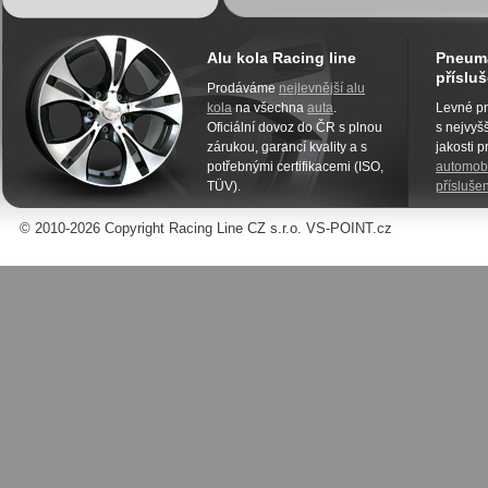
Alu kola Racing line
Pneuma
přísluš
Prodáváme
nejlevnější alu
kola
na všechna
auta
.
Levné pn
Oficiální dovoz do ČR s plnou
s nejvyšš
zárukou, garancí kvality a s
jakosti 
potřebnými certifikacemi (ISO,
automobi
TÜV).
příslušen
© 2010-2026 Copyright Racing Line CZ s.r.o. VS-POINT.cz