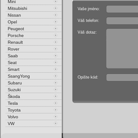
Mini
Mitsubishi
Vaše jméno:
Nissan
Váš telefon:
Opel
Peugeot
Váš dotaz:
Porsche
Renault
Rover
Saab
Seat
Smart
SsangYong
Opište kód:
Subaru
Suzuki
Škoda
Tesla
Toyota
Volvo
VW