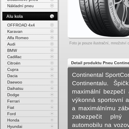
Nákladní pneu
Alu kola
OFFROAD 4x4
Karavan
Alfa Romeo
Foto je pouze ilustrační, množství d
Audi
BMW
Cadillac
Detail produktu Pneu Conti
Citroën
Cupra
91Y Letní
Continental SportCon
Dacia
Daewoo
Continentalu. Špič
Daihatsu
maximální bezpečí a
Dodge
výkonná sportovní au
Ferrari
a maximálnímu záb
Fiat
Ford
zabezpečit plný
Honda
automobilu na vozov
Hyundai