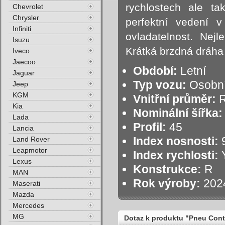
rychlostech ale ta
Chevrolet
Chrysler
perfektní vedení 
Infiniti
ovladatelnost. Nejl
Isuzu
Krátká brzdná dráha
Iveco
Jaecoo
Období:
Letní
Jaguar
Typ vozu:
Osobní
Jeep
KGM
Vnitřní průměr:
R
Kia
Nominální šířka:
Lada
Profil:
45
Lancia
Index nosnosti:
9
Land Rover
Leapmotor
Index rychlosti:
Y
Lexus
Konstrukce:
R
MAN
Rok výroby:
202
Maserati
Mazda
Mercedes
MG
Dotaz k produktu "Pneu Con