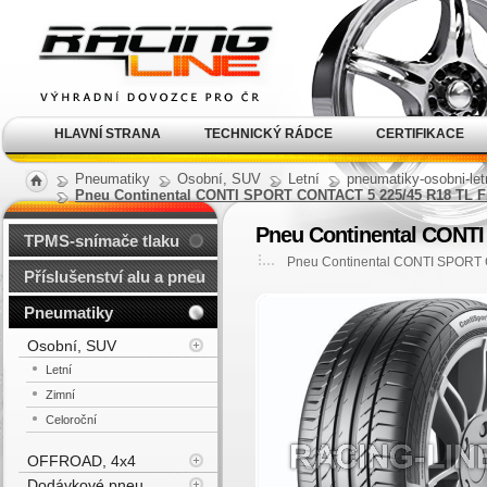
Alu kola, elektrony, litá
kola Racing Line
HLAVNÍ STRANA
TECHNICKÝ RÁDCE
CERTIFIKACE
Pneumatiky
Osobní, SUV
Letní
pneumatiky-osobni-let
Pneu Continental CONTI SPORT CONTACT 5 225/45 R18 TL F
Pneu Continental CONTI
TPMS-snímače tlaku
Pneu Continental CONTI SPORT 
Příslušenství alu a pneu
Pneumatiky
Osobní, SUV
Letní
Zimní
Celoroční
OFFROAD, 4x4
Dodávkové pneu