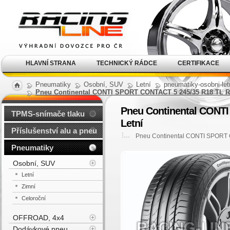
Alu kola, elektrony, litá
kola Racing Line
HLAVNÍ STRANA
TECHNICKÝ RÁDCE
CERTIFIKACE
Pneumatiky
Osobní, SUV
Letní
pneumatiky-osobni-let
Pneu Continental CONTI SPORT CONTACT 5 245/35 R18 TL R
Pneu Continental CONT
TPMS-snímače tlaku
Letní
Příslušenství alu a pneu
Pneu Continental CONTI SPORT 
Pneumatiky
Osobní, SUV
Letní
Zimní
Celoroční
OFFROAD, 4x4
Dodávkové pneu