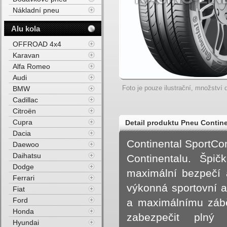
Nákladní pneu
Alu kola
OFFROAD 4x4
Karavan
Alfa Romeo
Audi
Foto je pouze ilustrační, množství d
BMW
Cadillac
Citroën
Cupra
Detail produktu Pneu Conti
Dacia
ROF SSR FR 88Y Letní
Continental SportCon
Daewoo
Daihatsu
Continentalu. Špič
Dodge
maximální bezpečí a
Ferrari
výkonná sportovní au
Fiat
Ford
a maximálnímu záb
Honda
zabezpečit plný
Hyundai