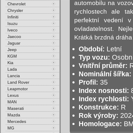
automobilu na vozov
Chevrolet
Chrysler
rychlostech ale ta
Infiniti
perfektní vedení 
Isuzu
ovladatelnost. Nejl
Iveco
Krátká brzdná dráha
Jaecoo
Jaguar
Období:
Letní
Jeep
Typ vozu:
Osobní
KGM
Kia
Vnitřní průměr:
R
Lada
Nominální šířka:
Lancia
Profil:
35
Land Rover
Leapmotor
Index nosnosti:
8
Lexus
Index rychlosti:
Y
MAN
Konstrukce:
R
Maserati
Rok výroby:
202
Mazda
Mercedes
Homologace:
B
MG