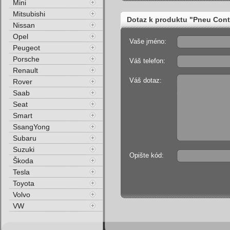
Mini
Mitsubishi
Dotaz k produktu "Pneu Con
Nissan
Opel
Vaše jméno:
Peugeot
Porsche
Váš telefon:
Renault
Váš dotaz:
Rover
Saab
Seat
Smart
SsangYong
Subaru
Suzuki
Opište kód:
Škoda
Tesla
Toyota
Volvo
VW