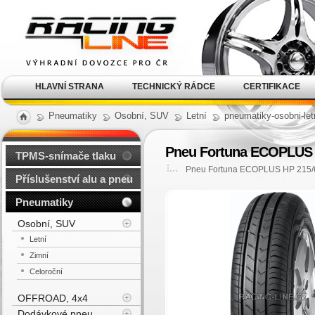
Alu kola, elektrony, litá
kola Racing Line
HLAVNÍ STRANA
TECHNICKÝ RÁDCE
CERTIFIKACE
Pneumatiky
Osobní, SUV
Letní
pneumatiky-osobni-let
Pneu Fortuna ECOPLUS H
TPMS-snímače tlaku
Pneu Fortuna ECOPLUS HP 215/6
Příslušenství alu a pneu
Pneumatiky
Osobní, SUV
Letní
Zimní
Celoroční
OFFROAD, 4x4
Dodávkové pneu