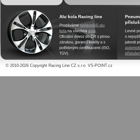
Alu kola Racing line
Pneuma
přísluš
Prodáváme
nejlevnější alu
kola
na všechna
auta
.
Levné pn
Oficiální dovoz do ČR s plnou
s nejvyšš
zárukou, garancí kvality a s
jakosti 
potřebnými certifikacemi (ISO,
automobi
TÜV).
příslušen
© 2010-2026 Copyright Racing Line CZ s.r.o. VS-POINT.cz