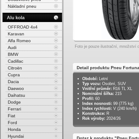
Nákladní pneu
Alu kola
OFFROAD 4x4
Karavan
Alfa Romeo
Foto je pouze ilustrační, množství d
Audi
BMW
Cadillac
Detail produktu Pneu Fortun
Citroën
Cupra
Období:
Letní
Dacia
Typ vozu:
Osobní, SUV
Daewoo
Vnitřní průměr:
R16 TL XL
Nominální šířka:
215
Daihatsu
Profil:
60
Dodge
Index nosnosti:
99 (775 kg)
Index rychlosti:
V (240 km/h)
Ferrari
Konstrukce:
R
Fiat
Rok výroby:
2024/26
Ford
Honda
Hyundai
Dotaz k produktu "Pneu Fort