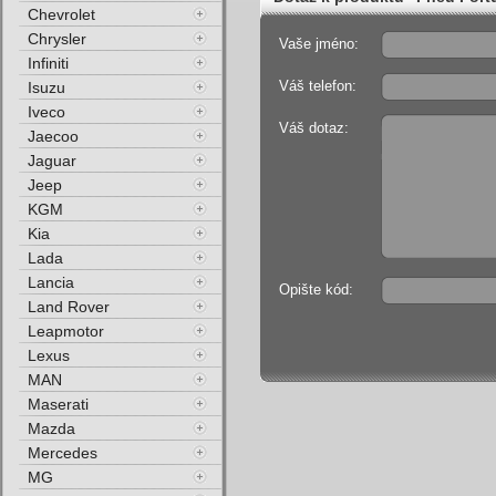
Chevrolet
Chrysler
Vaše jméno:
Infiniti
Váš telefon:
Isuzu
Iveco
Váš dotaz:
Jaecoo
Jaguar
Jeep
KGM
Kia
Lada
Lancia
Opište kód:
Land Rover
Leapmotor
Lexus
MAN
Maserati
Mazda
Mercedes
MG