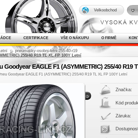
Velkoobchod
RÁDCE
CERTIFIKACE
VŠE O NÁKUPU
O FIRMĚ
KON
Letní
pneumatiky-osobni-letni-255-40-r19
METRIC) 255/40 R19 TL XL FP 100Y Letní
u Goodyear EAGLE F1 (ASYMMETRIC) 255/40 R19 TL
Pneu Goodyear EAGLE F1 (ASYMMETRIC) 255/40 R19 TL XL FP 100Y Letní
Značka:
Kód produk
Záruka:
Dostupnost