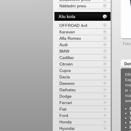
Nákladní pneu
Alu kola
OFFROAD 4x4
Karavan
Alfa Romeo
Foto
Audi
BMW
Cadillac
Det
Citroën
Cupra
100
Dík
Dacia
Eag
Daewoo
roz
Daihatsu
je 
roz
Dodge
aut
Ferrari
Fiat
Ford
Honda
Hyundai