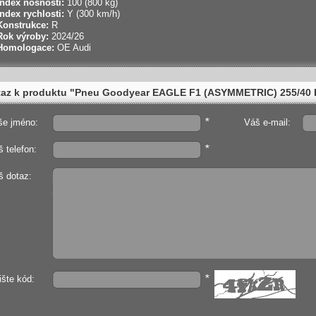
Index nosnosti:
100 (800 kg)
Index rychlosti:
Y (300 km/h)
Konstrukce:
R
Rok výroby:
2024/26
Homologace:
OE Audi
az k produktu "Pneu Goodyear EAGLE F1 (ASYMMETRIC) 255/40 R
*
še jméno:
Váš e-mail:
*
 telefon:
š dotaz:
*
ište kód: