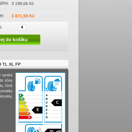
DPH:
3 199,66 Kč
H:
3 871,59 Kč
:
9 TL XL FP
i vyniká
 do zóny
du, čímž
umatiky
ocykly,
C
E
70