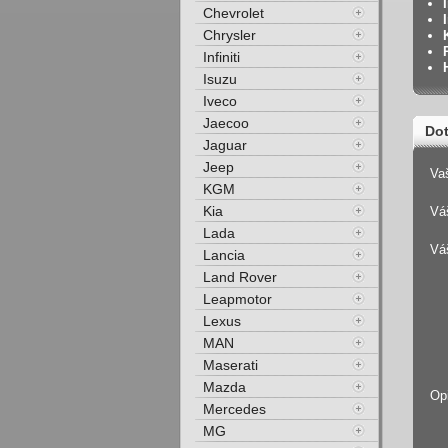
Chevrolet
Chrysler
Infiniti
Isuzu
Iveco
Jaecoo
Dot
Jaguar
Jeep
Va
KGM
Kia
Váš
Lada
Vá
Lancia
Land Rover
Leapmotor
Lexus
MAN
Maserati
Mazda
Op
Mercedes
MG