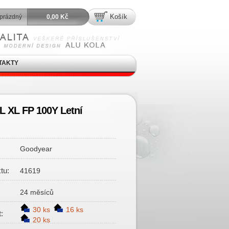
Košík
prázdný
0,00 Kč
TAKTY
 XL FP 100Y Letní
Goodyear
tu:
41619
24 měsíců
30 ks
16 ks
:
20 ks