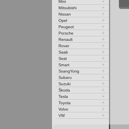
Mini
Mitsubishi
Nissan
Opel
Peugeot
Porsche
Renault
Rover
Saab
Seat
Smart
SsangYong
Subaru
Suzuki
Škoda
Tesla
Toyota
Volvo
VW