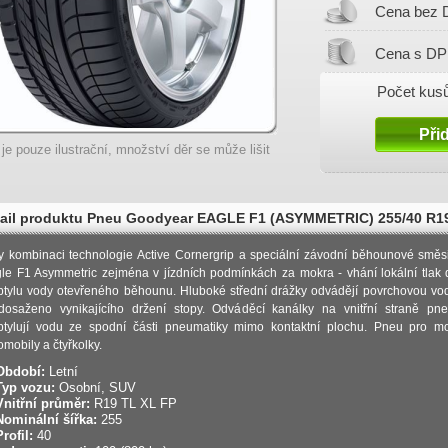
Cena bez 
Cena s DP
Počet kusů
 je pouze ilustrační, množství děr se může lišit
ail produktu Pneu Goodyear EAGLE F1 (ASYMMETRIC) 255/40 R1
Y Letní
y kombinaci technologie Active Cornergrip a speciální závodní běhounové směs
le F1 Asymmetric zejména v jízdních podmínkách za mokra - vhání lokální tlak
ptylu vody otevřeného běhounu. Hluboké střední drážky odvádějí povrchovou vo
dosaženo vynikajícího držení stopy. Odváděcí kanálky na vnitřní straně pne
ptylují vodu ze spodní části pneumatiky mimo kontaktní plochu. Pneu pro mot
omobily a čtyřkolky.
Období:
Letní
Typ vozu:
Osobní, SUV
Vnitřní průměr:
R19 TL XL FP
Nominální šířka:
255
Profil:
40