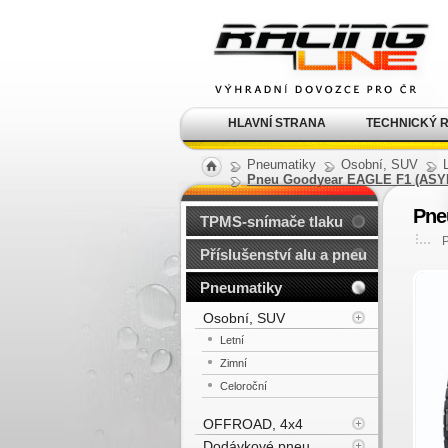
Alu kola, elektrony, litá
kola Racing Line
HLAVNÍ STRANA
TECHNICKÝ 
Pneumatiky
Osobní, SUV
Pneu Goodyear EAGLE F1 (ASYM
Pne
TPMS-snímače tlaku
Příslušenství alu a pneu
Pneumatiky
Osobní, SUV
Letní
Zimní
Celoroční
OFFROAD, 4x4
Dodávkové pneu