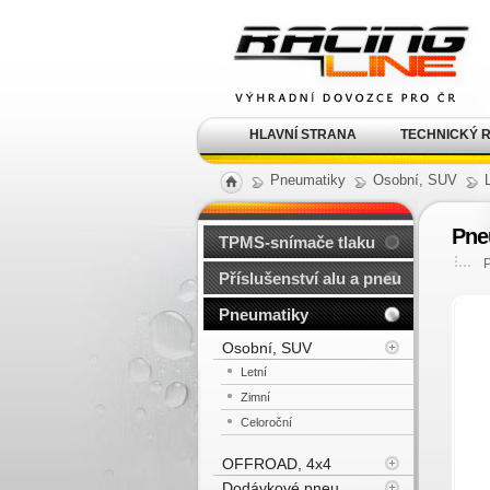
Alu kola, elektrony, litá
kola Racing Line
HLAVNÍ STRANA
TECHNICKÝ 
Pneumatiky
Osobní, SUV
Pne
TPMS-snímače tlaku
Příslušenství alu a pneu
Pneumatiky
Osobní, SUV
Letní
Zimní
Celoroční
OFFROAD, 4x4
Dodávkové pneu