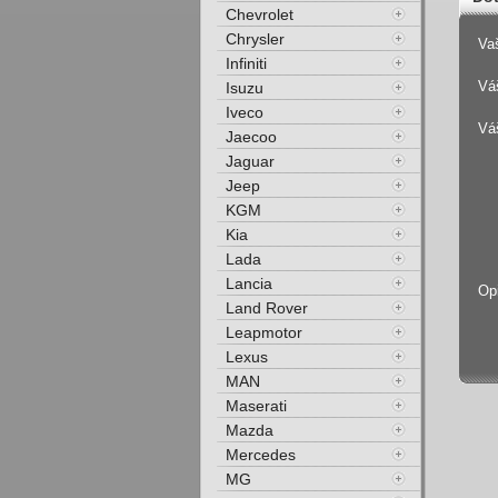
Chevrolet
Chrysler
Va
Infiniti
Váš
Isuzu
Iveco
Vá
Jaecoo
Jaguar
Jeep
KGM
Kia
Lada
Lancia
Op
Land Rover
Leapmotor
Lexus
MAN
Maserati
Mazda
Mercedes
MG