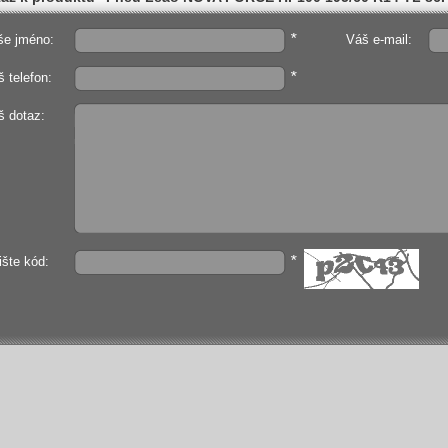
*
še jméno:
Váš e-mail:
*
 telefon:
š dotaz:
*
ište kód: