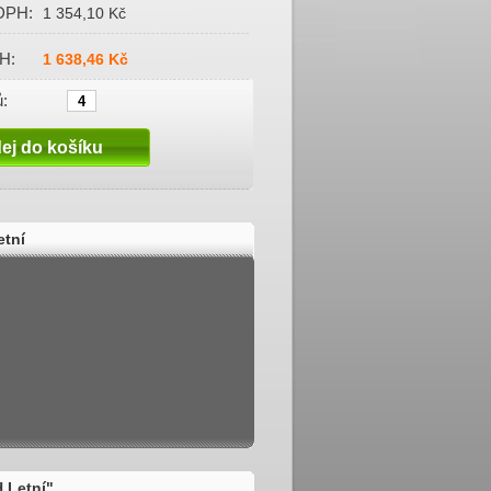
DPH:
1 354,10 Kč
H:
1 638,46 Kč
:
etní
 Letní"