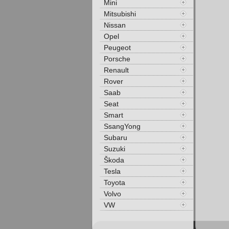
Mini
Mitsubishi
Nissan
Opel
Peugeot
Porsche
Renault
Rover
Saab
Seat
Smart
SsangYong
Subaru
Suzuki
Škoda
Tesla
Toyota
Volvo
VW