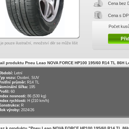
Cena bez 
Cena s DP
Počet kusů
 je pouze ilustrační, množství děr se může lišit
ail produktu Pneu Leao NOVA FORCE HP100 195/60 R14 TL 86H L
Období:
Letní
Typ vozu:
Osobní, SUV
Vnitřní průměr:
R14 TL
Nominální šířka:
195
Profil:
60
Index nosnosti:
86 (530 kg)
Index rychlosti:
H (210 km/h)
Konstrukce:
R
Rok výroby:
2024/26
az k produktu "Pneu Leao NOVA FORCE HP100 195/60 R14 TL 86H