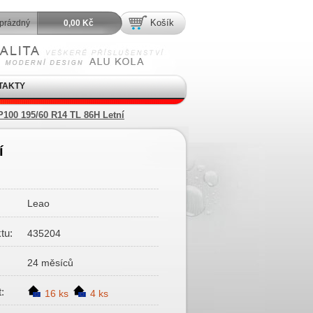
Košík
prázdný
0,00 Kč
TAKTY
00 195/60 R14 TL 86H Letní
í
Leao
tu:
435204
24 měsíců
:
16 ks
4 ks