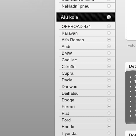
Nákladní pneu
Alu kola
OFFROAD 4x4
Karavan
Alfa Romeo
Foto
Audi
BMW
Cadillac
Det
Citroën
Cupra
Dacia
Daewoo
Daihatsu
Dodge
Ferrari
Fiat
Ford
Honda
Hyundai
Dot