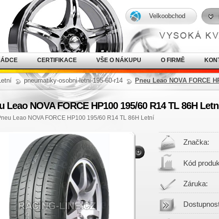
Velkoobchod
RÁDCE
CERTIFIKACE
VŠE O NÁKUPU
O FIRMĚ
KON
Letní
pneumatiky-osobni-letni-195-60-r14
Pneu Leao NOVA FORCE HP1
u Leao NOVA FORCE HP100 195/60 R14 TL 86H Letn
Pneu Leao NOVA FORCE HP100 195/60 R14 TL 86H Letní
Značka:
Kód produk
Záruka:
Dostupnost