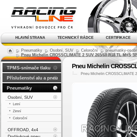
Alu kola, elektrony, litá
kola Racing Line
HLAVNÍ STRANA
TECHNICKÝ RÁDCE
CERTIFIKACE
Pneumatiky
Osobní, SUV
Celoroční
pneumatiky-osobni
Pneu Michelin CROSSCLIMATE 2 SUV 265/60 R18 TL M+S 3P
Pneu Michelin CROSSCL
TPMS-snímače tlaku
Pneu Michelin CROSSCLIMATE 2
Příslušenství alu a pneu
Pneumatiky
Osobní, SUV
Letní
Zimní
Celoroční
OFFROAD, 4x4
Dodávkové pneu