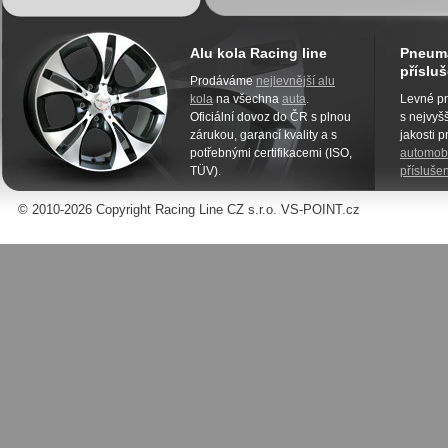
Alu kola Racing line
Pneuma
přísluš
Prodáváme
nejlevnější alu
kola
na všechna
auta
.
Levné pn
Oficiální dovoz do ČR s plnou
s nejvyšš
zárukou, garancí kvality a s
jakosti 
potřebnými certifikacemi (ISO,
automobi
TÜV).
příslušen
© 2010-2026 Copyright Racing Line CZ s.r.o. VS-POINT.cz