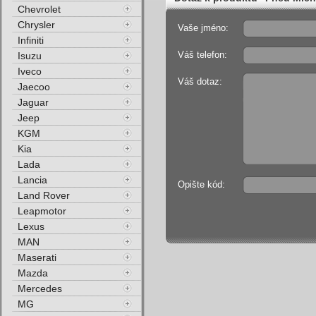
Chevrolet
Chrysler
Vaše jméno:
Infiniti
Váš telefon:
Isuzu
Iveco
Váš dotaz:
Jaecoo
Jaguar
Jeep
KGM
Kia
Lada
Lancia
Opište kód:
Land Rover
Leapmotor
Lexus
MAN
Maserati
Mazda
Mercedes
MG