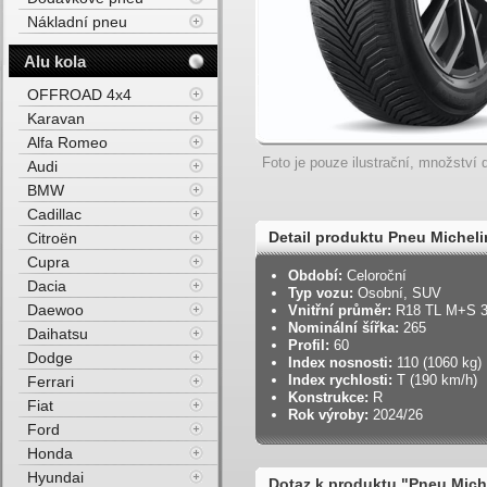
Nákladní pneu
Alu kola
OFFROAD 4x4
Karavan
Alfa Romeo
Foto je pouze ilustrační, množství d
Audi
BMW
Cadillac
Detail produktu Pneu Miche
Citroën
Cupra
3PMSF 110T Celoroční
Období:
Celoroční
Dacia
Typ vozu:
Osobní, SUV
Daewoo
Vnitřní průměr:
R18 TL M+S 
Nominální šířka:
265
Daihatsu
Profil:
60
Dodge
Index nosnosti:
110 (1060 kg)
Index rychlosti:
T (190 km/h)
Ferrari
Konstrukce:
R
Fiat
Rok výroby:
2024/26
Ford
Honda
Hyundai
Dotaz k produktu "Pneu Mic