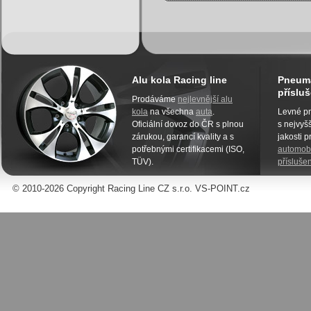
Alu kola Racing line
Pneuma
přísluš
Prodáváme
nejlevnější alu
kola
na všechna
auta
.
Levné pn
Oficiální dovoz do ČR s plnou
s nejvyšš
zárukou, garancí kvality a s
jakosti 
potřebnými certifikacemi (ISO,
automobi
TÜV).
příslušen
© 2010-2026 Copyright Racing Line CZ s.r.o. VS-POINT.cz