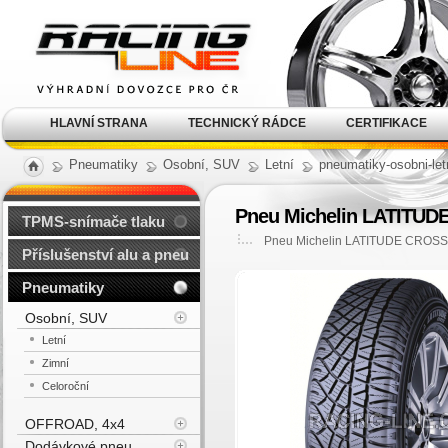
Alu kola, elektrony, litá
kola Racing Line
HLAVNÍ STRANA
TECHNICKÝ RÁDCE
CERTIFIKACE
Pneumatiky
Osobní, SUV
Letní
pneumatiky-osobni-let
Pneu Michelin LATITUDE
TPMS-snímače tlaku
Pneu Michelin LATITUDE CROSS 
Příslušenství alu a pneu
Pneumatiky
Osobní, SUV
Letní
Zimní
Celoroční
OFFROAD, 4x4
Dodávkové pneu