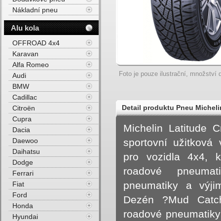
Nákladní pneu
Alu kola
OFFROAD 4x4
Karavan
Alfa Romeo
Foto je pouze ilustrační, množství d
Audi
BMW
Cadillac
Detail produktu Pneu Michel
Citroën
Cupra
Michelin Latitude 
Dacia
Daewoo
sportovní užitková 
Daihatsu
pro vozidla 4x4, k
Dodge
roadové pneumati
Ferrari
pneumatiky a výjim
Fiat
Ford
Dezén ?Mud Catche
Honda
roadové pneumatiky
Hyundai