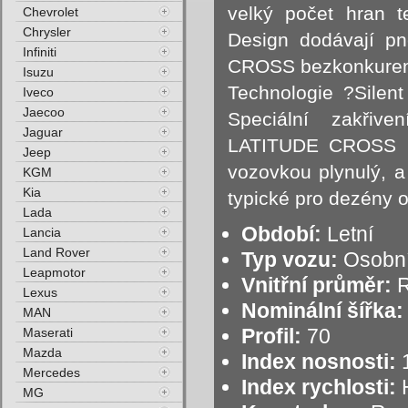
velký počet hran 
Chevrolet
Chrysler
Design dodávají p
Infiniti
CROSS bezkonkurenč
Isuzu
Technologie ?Silent
Iveco
Jaecoo
Speciální zakřiv
Jaguar
LATITUDE CROSS um
Jeep
vozovkou plynulý, a
KGM
Kia
typické pro dezény 
Lada
Období:
Letní
Lancia
Land Rover
Typ vozu:
Osobní
Leapmotor
Vnitřní průměr:
R
Lexus
Nominální šířka:
MAN
Profil:
70
Maserati
Mazda
Index nosnosti:
1
Mercedes
Index rychlosti:
H
MG