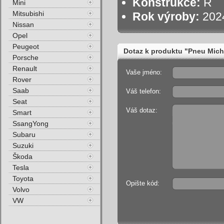
Konstrukce:
R
Mini
Mitsubishi
Rok výroby:
202
Nissan
Opel
Peugeot
Dotaz k produktu "Pneu Mic
Porsche
Renault
Vaše jméno:
Rover
Saab
Váš telefon:
Seat
Váš dotaz:
Smart
SsangYong
Subaru
Suzuki
Škoda
Tesla
Toyota
Opište kód:
Volvo
VW