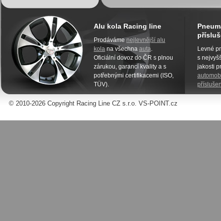
Alu kola Racing line
Pneuma
přísluš
Prodáváme
nejlevnější alu
kola
na všechna
auta
.
Levné pn
Oficiální dovoz do ČR s plnou
s nejvyšš
zárukou, garancí kvality a s
jakosti 
potřebnými certifikacemi (ISO,
automobi
TÜV).
příslušen
© 2010-2026 Copyright Racing Line CZ s.r.o. VS-POINT.cz