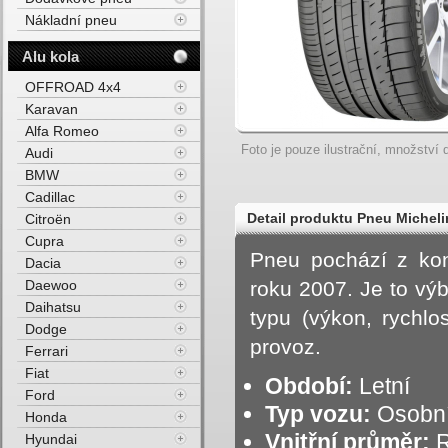
Nákladní pneu
Alu kola
OFFROAD 4x4
Karavan
Alfa Romeo
Foto je pouze ilustrační, množství d
Audi
BMW
Cadillac
Detail produktu Pneu Michel
Citroën
Cupra
Pneu pochází z kon
Dacia
Daewoo
roku 2007. Je to vý
Daihatsu
typu (výkon, rychlo
Dodge
provoz.
Ferrari
Fiat
Období:
Letní
Ford
Typ vozu:
Osobní
Honda
Vnitřní průměr:
R
Hyundai