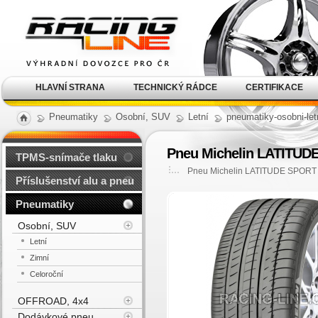
Alu kola, elektrony, litá
kola Racing Line
HLAVNÍ STRANA
TECHNICKÝ RÁDCE
CERTIFIKACE
Pneumatiky
Osobní, SUV
Letní
pneumatiky-osobni-let
Pneu Michelin LATITUDE
TPMS-snímače tlaku
Pneu Michelin LATITUDE SPORT 
Příslušenství alu a pneu
Pneumatiky
Osobní, SUV
Letní
Zimní
Celoroční
OFFROAD, 4x4
Dodávkové pneu