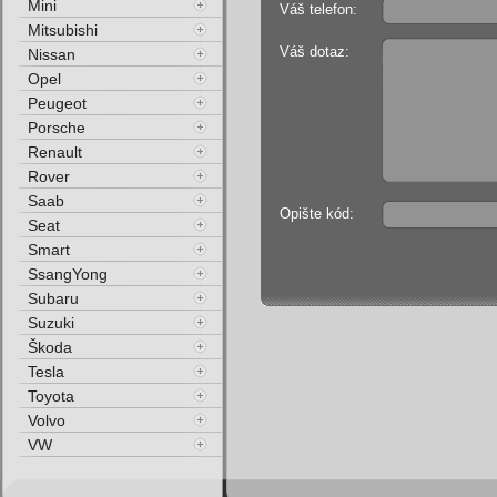
Mini
Váš telefon:
Mitsubishi
Váš dotaz:
Nissan
Opel
Peugeot
Porsche
Renault
Rover
Saab
Opište kód:
Seat
Smart
SsangYong
Subaru
Suzuki
Škoda
Tesla
Toyota
Volvo
VW