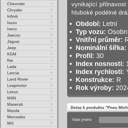
vynikající přilnavos
Chevrolet
Chrysler
hluboké podélné drá
Infiniti
Období:
Letní
Isuzu
Iveco
Typ vozu:
Osobní
Jaecoo
Vnitřní průměr:
R
Jaguar
Nominální šířka:
Jeep
KGM
Profil:
30
Kia
Index nosnosti:
1
Lada
Index rychlosti:
Y
Lancia
Konstrukce:
R
Land Rover
Leapmotor
Rok výroby:
202
Lexus
MAN
Maserati
Dotaz k produktu "Pneu Mich
Mazda
Mercedes
Vaše jméno:
MG