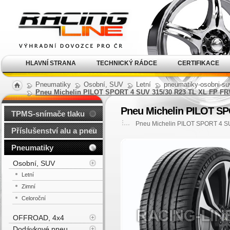
Alu kola, elektrony, litá
kola Racing Line
HLAVNÍ STRANA
TECHNICKÝ RÁDCE
CERTIFIKACE
Pneumatiky
Osobní, SUV
Letní
pneumatiky-osobni-suv
Pneu Michelin PILOT SPORT 4 SUV 315/30 R23 TL XL FP FRV
Pneu Michelin PILOT SP
TPMS-snímače tlaku
Pneu Michelin PILOT SPORT 4 SU
Příslušenství alu a pneu
Pneumatiky
Osobní, SUV
Letní
Zimní
Celoroční
OFFROAD, 4x4
Dodávkové pneu