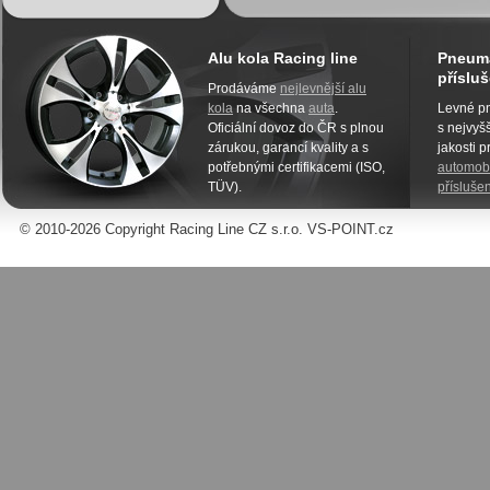
Alu kola Racing line
Pneuma
přísluš
Prodáváme
nejlevnější alu
kola
na všechna
auta
.
Levné pn
Oficiální dovoz do ČR s plnou
s nejvyšš
zárukou, garancí kvality a s
jakosti 
potřebnými certifikacemi (ISO,
automobi
TÜV).
příslušen
© 2010-2026 Copyright Racing Line CZ s.r.o. VS-POINT.cz