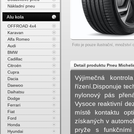
Nákladní pneu
Alu kola
OFFROAD 4x4
Karavan
Alfa Romeo
Foto je pouze ilustrační, množství d
Audi
BMW
Cadillac
Detail produktu Pneu Michel
Citroën
Cupra
HL 111Y Letní
Výjimečná kontro
Dacia
Daewoo
řízení.Disponuje te
Daihatsu
nylonový pás přená
Dodge
Vysoce reaktivní de
Ferrari
místě kontaktu opt
Fiat
Ford
získaných v automo
Honda
pryže s funkčními 
Hyundai