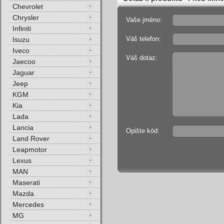
Chevrolet
Chrysler
Vaše jméno:
Infiniti
Váš telefon:
Isuzu
Iveco
Váš dotaz:
Jaecoo
Jaguar
Jeep
KGM
Kia
Lada
Lancia
Opište kód:
Land Rover
Leapmotor
Lexus
MAN
Maserati
Mazda
Mercedes
MG