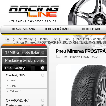
Alu kola, elektrony, litá
kola Racing Line
HLAVNÍ STRANA
TECHNICKÝ RÁDCE
CERTIFIKACE
Pneumatiky
Osobní, SUV
Zimní
pneumatiky-osobni-zi
Pneu Minerva FROSTRACK HP 195/55 R16 TL XL M+S 3PMSF
Pneu Minerva FROSTRAC
TPMS-snímače tlaku
Pneu Minerva FROSTRACK HP 19
Příslušenství alu a pneu
Pneumatiky
Osobní, SUV
Letní
Zimní
Celoroční
OFFROAD, 4x4
Dodávkové pneu