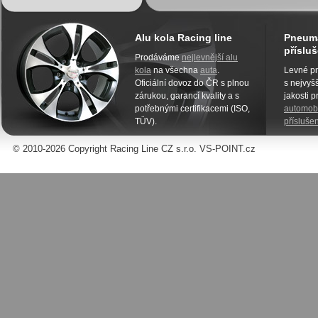
Alu kola Racing line
Pneuma
přísluš
Prodáváme
nejlevnější alu
kola
na všechna
auta
.
Levné pn
Oficiální dovoz do ČR s plnou
s nejvyšš
zárukou, garancí kvality a s
jakosti 
potřebnými certifikacemi (ISO,
automobi
TÜV).
příslušen
© 2010-2026 Copyright Racing Line CZ s.r.o. VS-POINT.cz