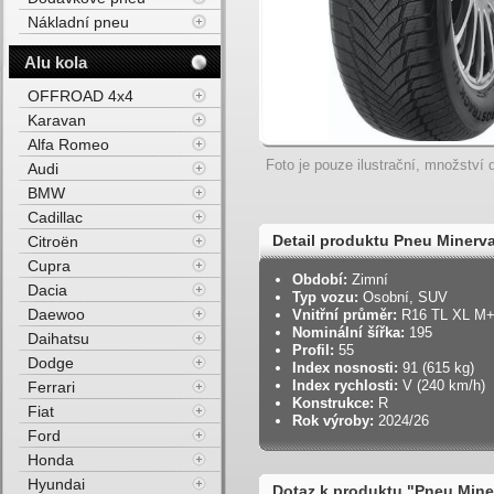
Nákladní pneu
Alu kola
OFFROAD 4x4
Karavan
Alfa Romeo
Foto je pouze ilustrační, množství d
Audi
BMW
Cadillac
Detail produktu Pneu Miner
Citroën
Cupra
91V Zimní
Období:
Zimní
Dacia
Typ vozu:
Osobní, SUV
Daewoo
Vnitřní průměr:
R16 TL XL M
Nominální šířka:
195
Daihatsu
Profil:
55
Dodge
Index nosnosti:
91 (615 kg)
Index rychlosti:
V (240 km/h)
Ferrari
Konstrukce:
R
Fiat
Rok výroby:
2024/26
Ford
Honda
Hyundai
Dotaz k produktu "Pneu Min