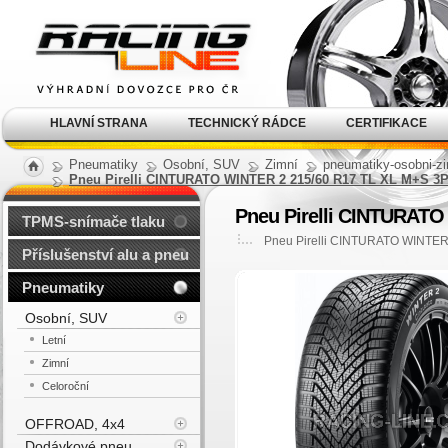
Alu kola, elektrony, litá
kola Racing Line
HLAVNÍ STRANA
TECHNICKÝ RÁDCE
CERTIFIKACE
Pneumatiky
Osobní, SUV
Zimní
pneumatiky-osobni-zi
Pneu Pirelli CINTURATO WINTER 2 215/60 R17 TL XL M+S 3
Pneu Pirelli CINTURATO
TPMS-snímače tlaku
Pneu Pirelli CINTURATO WINTER
Příslušenství alu a pneu
Pneumatiky
Osobní, SUV
Letní
Zimní
Celoroční
OFFROAD, 4x4
Dodávkové pneu