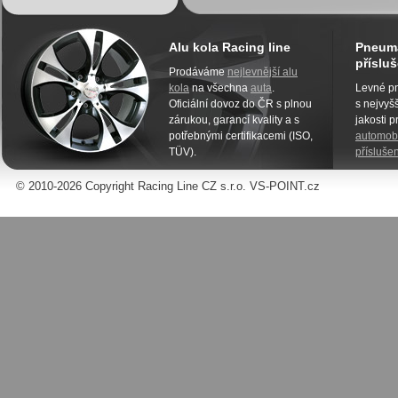
Alu kola Racing line
Pneuma
přísluš
Prodáváme
nejlevnější alu
kola
na všechna
auta
.
Levné pn
Oficiální dovoz do ČR s plnou
s nejvyšš
zárukou, garancí kvality a s
jakosti 
potřebnými certifikacemi (ISO,
automobi
TÜV).
příslušen
© 2010-2026 Copyright Racing Line CZ s.r.o. VS-POINT.cz