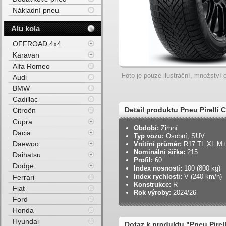
Nákladní pneu
Alu kola
OFFROAD 4x4
Karavan
Alfa Romeo
Foto je pouze ilustrační, množství d
Audi
BMW
Cadillac
Detail produktu Pneu Pirell
Citroën
Cupra
3PMSF 100V Zimní
Období:
Zimní
Dacia
Typ vozu:
Osobní, SUV
Daewoo
Vnitřní průměr:
R17 TL XL M
Nominální šířka:
215
Daihatsu
Profil:
60
Dodge
Index nosnosti:
100 (800 kg)
Index rychlosti:
V (240 km/h)
Ferrari
Konstrukce:
R
Fiat
Rok výroby:
2024/26
Ford
Honda
Hyundai
Dotaz k produktu "Pneu Pire