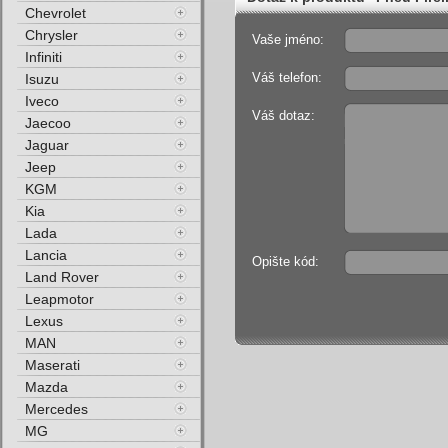
Chevrolet
Chrysler
Vaše jméno:
Infiniti
Váš telefon:
Isuzu
Iveco
Váš dotaz:
Jaecoo
Jaguar
Jeep
KGM
Kia
Lada
Lancia
Opište kód:
Land Rover
Leapmotor
Lexus
MAN
Maserati
Mazda
Mercedes
MG