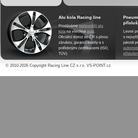
Alu kola Racing line
Pneuma
přísluš
Prodáváme
nejlevnější alu
kola
na všechna
auta
.
Levné pn
Oficiální dovoz do ČR s plnou
s nejvyšš
zárukou, garancí kvality a s
jakosti 
potřebnými certifikacemi (ISO,
automobi
TÜV).
příslušen
© 2010-2026 Copyright Racing Line CZ s.r.o. VS-POINT.cz