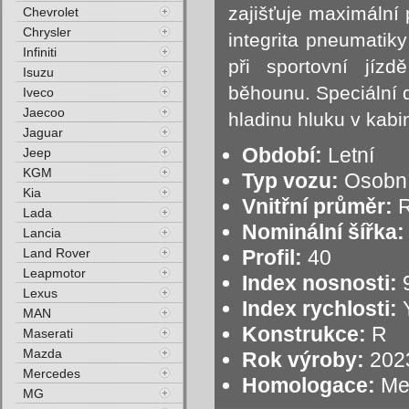
zajišťuje maximální p
Chevrolet
Chrysler
integrita pneumatiky
Infiniti
při sportovní jízd
Isuzu
běhounu. Speciální d
Iveco
Jaecoo
hladinu hluku v kabin
Jaguar
Období:
Letní
Jeep
KGM
Typ vozu:
Osobní
Kia
Vnitřní průměr:
R
Lada
Nominální šířka:
Lancia
Land Rover
Profil:
40
Leapmotor
Index nosnosti:
9
Lexus
Index rychlosti:
Y
MAN
Konstrukce:
R
Maserati
Mazda
Rok výroby:
202
Mercedes
Homologace:
Me
MG