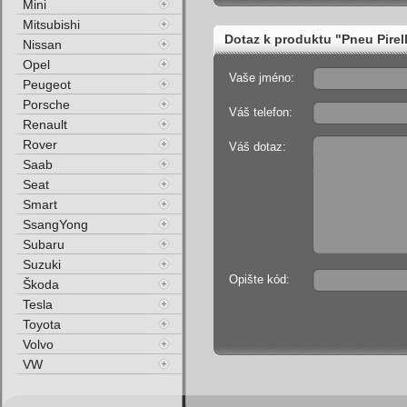
Mini
Mitsubishi
Dotaz k produktu "Pneu Pirel
Nissan
Opel
Vaše jméno:
Peugeot
Porsche
Váš telefon:
Renault
Rover
Váš dotaz:
Saab
Seat
Smart
SsangYong
Subaru
Suzuki
Opište kód:
Škoda
Tesla
Toyota
Volvo
VW