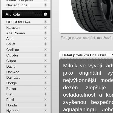
Nákladní pneu
Alu kola
OFFROAD 4x4
Karavan
Alfa Romeo
Foto je pouze ilustrační, množství d
Audi
BMW
Cadillac
Detail produktu Pneu Pirelli
Citroën
Cupra
Milník ve vývoji řa
Dacia
Daewoo
jako originální v
Daihatsu
nejvýkonnější mod
Dodge
dezén zlepšuje
Ferrari
ovladatelnost a ko
Fiat
Ford
zvýšenou bezpečno
Honda
aquaplaningu. Je
Hyundai