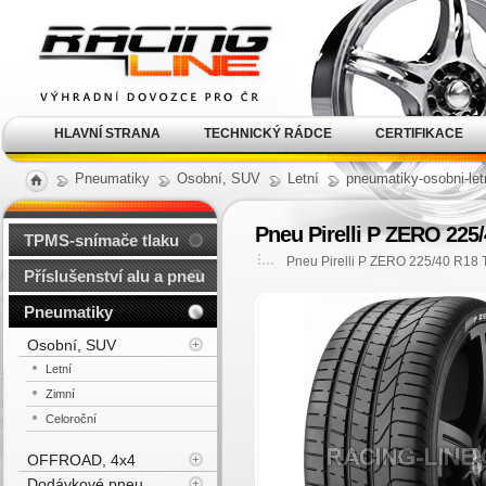
Alu kola, elektrony, litá
kola Racing Line
HLAVNÍ STRANA
TECHNICKÝ RÁDCE
CERTIFIKACE
Pneumatiky
Osobní, SUV
Letní
pneumatiky-osobni-let
Pneu Pirelli P ZERO 225
TPMS-snímače tlaku
Pneu Pirelli P ZERO 225/40 R18 
Příslušenství alu a pneu
Pneumatiky
Osobní, SUV
Letní
Zimní
Celoroční
OFFROAD, 4x4
Dodávkové pneu