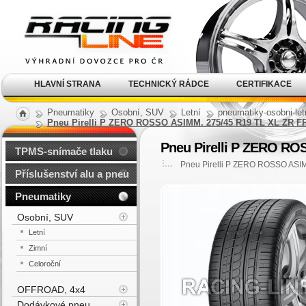
Alu kola, elektrony, litá
kola Racing Line
HLAVNÍ STRANA
TECHNICKÝ RÁDCE
CERTIFIKACE
Pneumatiky
Osobní, SUV
Letní
pneumatiky-osobni-let
Pneu Pirelli P ZERO ROSSO ASIMM. 275/45 R19 TL XL ZR FP
Pneu Pirelli P ZERO RO
TPMS-snímače tlaku
Pneu Pirelli P ZERO ROSSO ASIM
Příslušenství alu a pneu
Pneumatiky
Osobní, SUV
Letní
Zimní
Celoroční
OFFROAD, 4x4
Dodávkové pneu