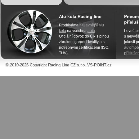
Alu kola Racing line
Pneuma
přísluš
Prodáváme
nejlevnější alu
kola
na všechna
auta
.
Levné pn
Oficiální dovoz do ČR s plnou
s nejvyšš
zárukou, garancí kvality a s
jakosti 
potřebnými certifikacemi (ISO,
automobi
TÜV).
příslušen
© 2010-2026 Copyright Racing Line CZ s.r.o. VS-POINT.cz