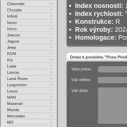
Chevrolet
Index nosnosti:
1
Chrysler
Index rychlosti:
Y
Infiniti
Konstrukce:
R
Isuzu
Rok výroby:
202
Iveco
Jaecoo
Homologace:
Po
Jaguar
Jeep
KGM
Dotaz k produktu "Pneu Pire
Kia
Lada
Vaše jméno:
Lancia
Land Rover
Váš telefon:
Leapmotor
Váš dotaz:
Lexus
MAN
Maserati
Mazda
Mercedes
MG