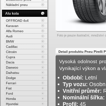
Nákladní pneu
Alu kola
OFFROAD 4x4
Karavan
Alfa Romeo
Foto je pouze ilustrační, množství d
Audi
BMW
Cadillac
Detail produktu Pneu Pirell
Citroën
Cupra
108Y Letní
Vysoká odolnost pro
Dacia
Daewoo
Vynikající výkon a vl
Daihatsu
Období:
Letní
Dodge
Ferrari
Typ vozu:
Osobní
Fiat
Vnitřní průměr:
R
Ford
Nominální šířka:
Honda
Profil:
45
Hyundai