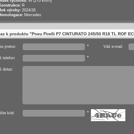
Index rychlosti:
W (270 km/h)
Konstrukce:
R
Rok výroby:
2024/26
Homologace:
Mercedes
az k produktu "Pneu Pirelli P7 CINTURATO 245/50 R18 TL ROF E
*
še jméno:
Váš e-mail:
*
 telefon:
š dotaz:
*
ište kód: