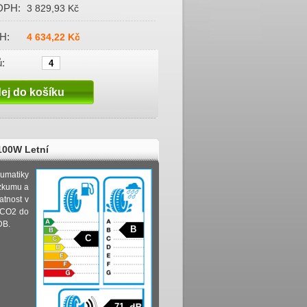
DPH:
3 829,93 Kč
H:
4 634,22 Kč
:
100W Letní
eumatiky
ýzkumu a
atnost v
í CO2 do
DB.
B
C
71