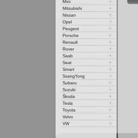
Mini
Mitsubishi
Nissan
Opel
Peugeot
Porsche
Renault
Rover
Saab
Seat
Smart
SsangYong
Subaru
Suzuki
Škoda
Tesla
Toyota
Volvo
VW