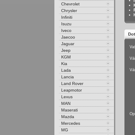
Chevrolet
Chrysler
Infiniti
Isuzu
Iveco
Dot
Jaecoo
Jaguar
Va
Jeep
KGM
Váš
Kia
Vá
Lada
Lancia
Land Rover
Leapmotor
Lexus
MAN
Maserati
Op
Mazda
Mercedes
MG