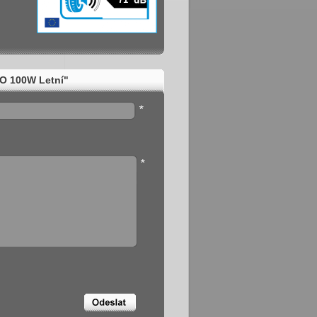
CO 100W Letní"
*
*