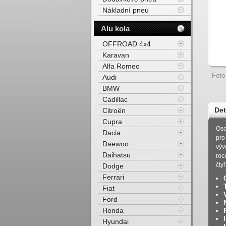
Nákladní pneu
Alu kola
OFFROAD 4x4
Karavan
Alfa Romeo
Foto
Audi
BMW
Cadillac
Det
Citroën
Cupra
Oso
Dacia
pro
Daewoo
výv
Daihatsu
roc
čty
Dodge
Ferrari
Fiat
Ford
Honda
Hyundai