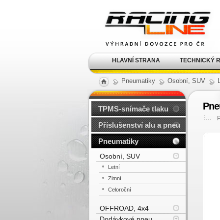
Alu kola, elektrony, litá
kola Racing Line
HLAVNÍ STRANA
TECHNICKÝ 
Pneumatiky
Osobní, SUV
Pne
TPMS-snímače tlaku
Příslušenství alu a pneu
Pneumatiky
Osobní, SUV
Letní
Zimní
Celoroční
OFFROAD, 4x4
Dodávkové pneu