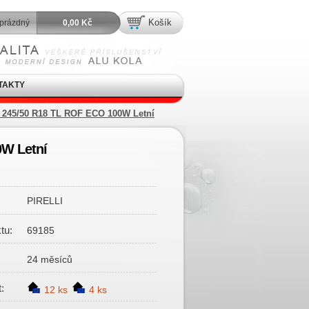
Košík
prázdný
0,00 Kč
TAKTY
 245/50 R18 TL ROF ECO 100W Letní
0W Letní
PIRELLI
tu:
69185
24 měsíců
:
12 ks
4 ks