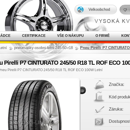
Velkoobchod
RÁDCE
CERTIFIKACE
VŠE O NÁKUPU
O FIRMĚ
KON
Letní
pneumatiky-osobni-letni-245-50-r18
Pneu Pirelli P7 CINTURATO
u Pirelli P7 CINTURATO 245/50 R18 TL ROF ECO 10
Pneu Pirelli P7 CINTURATO 245/50 R18 TL ROF ECO 100W Letní
Značka:
Kód produk
Záruka:
Dostupnost