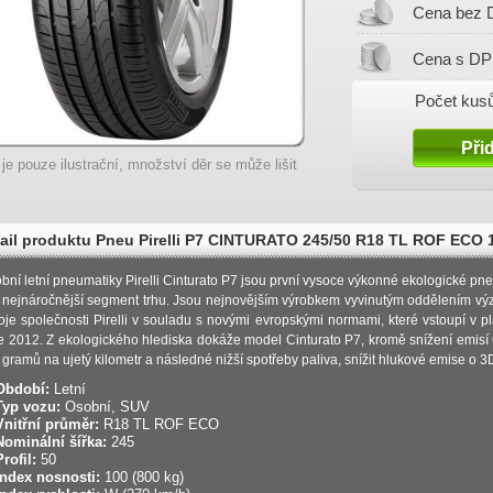
Cena bez 
Cena s DP
Počet kusů
 je pouze ilustrační, množství děr se může lišit
ail produktu Pneu Pirelli P7 CINTURATO 245/50 R18 TL ROF ECO 
bní letní pneumatiky Pirelli Cinturato P7 jsou první vysoce výkonné ekologické pn
 nejnáročnější segment trhu. Jsou nejnovějším výrobkem vyvinutým oddělením v
oje společnosti Pirelli v souladu s novými evropskými normami, které vstoupí v pl
e 2012. Z ekologického hlediska dokáže model Cinturato P7, kromě snížení emis
ř gramů na ujetý kilometr a následné nižší spotřeby paliva, snížit hlukové emise o 3
Období:
Letní
Typ vozu:
Osobní, SUV
Vnitřní průměr:
R18 TL ROF ECO
Nominální šířka:
245
Profil:
50
Index nosnosti:
100 (800 kg)