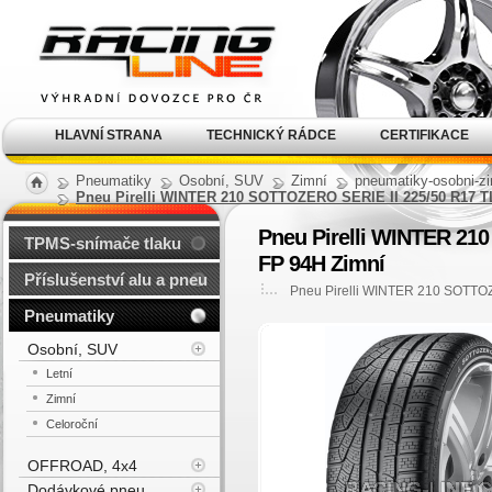
Alu kola, elektrony, litá
kola Racing Line
HLAVNÍ STRANA
TECHNICKÝ RÁDCE
CERTIFIKACE
Pneumatiky
Osobní, SUV
Zimní
pneumatiky-osobni-zi
Pneu Pirelli WINTER 210 SOTTOZERO SERIE II 225/50 R17
Pneu Pirelli WINTER 2
TPMS-snímače tlaku
FP 94H Zimní
Příslušenství alu a pneu
Pneu Pirelli WINTER 210 SOTTO
Pneumatiky
Osobní, SUV
Letní
Zimní
Celoroční
OFFROAD, 4x4
Dodávkové pneu