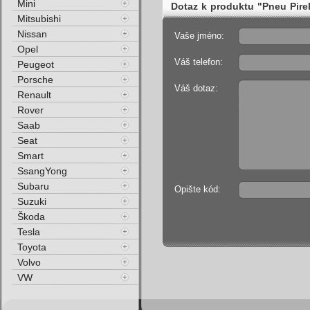
Mini
Dotaz k produktu "Pneu Pir
Mitsubishi
94H Zimní"
Nissan
Vaše jméno:
Opel
Váš telefon:
Peugeot
Porsche
Váš dotaz:
Renault
Rover
Saab
Seat
Smart
SsangYong
Subaru
Opište kód:
Suzuki
Škoda
Tesla
Toyota
Volvo
VW