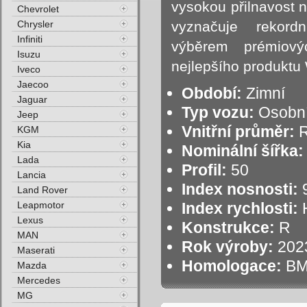
vysokou přilnavost n
Chevrolet
Chrysler
vyznačuje rekor
Infiniti
výběrem prémiový
Isuzu
nejlepšího produktu 
Iveco
Jaecoo
Období:
Zimní
Jaguar
Typ vozu:
Osobní
Jeep
Vnitřní průměr:
R
KGM
Kia
Nominální šířka:
Lada
Profil:
50
Lancia
Index nosnosti:
9
Land Rover
Leapmotor
Index rychlosti:
H
Lexus
Konstrukce:
R
MAN
Rok výroby:
202
Maserati
Homologace:
B
Mazda
Mercedes
MG