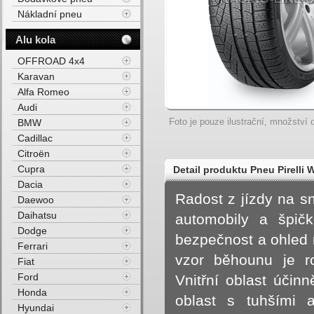
Nákladní pneu
Alu kola
OFFROAD 4x4
Karavan
Alfa Romeo
Audi
Foto je pouze ilustrační, množství d
BMW
Cadillac
Citroën
Cupra
Detail produktu Pneu Pirell
Dacia
ROF M+S 3PMSF FP 94H Zimn
Radost z jízdy na sn
Daewoo
Daihatsu
automobily a špičk
Dodge
bezpečnost a ohled n
Ferrari
vzor běhounu je r
Fiat
Ford
Vnitřní oblast účin
Honda
oblast s tuhšími a
Hyundai