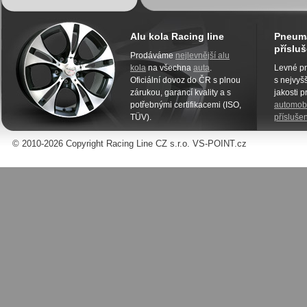
Alu kola Racing line
Pneuma
přísluš
Prodáváme
nejlevnější alu
kola
na všechna
auta
.
Levné pn
Oficiální dovoz do ČR s plnou
s nejvyšš
zárukou, garancí kvality a s
jakosti 
potřebnými certifikacemi (ISO,
automobi
TÜV).
příslušen
© 2010-2026 Copyright Racing Line CZ s.r.o. VS-POINT.cz