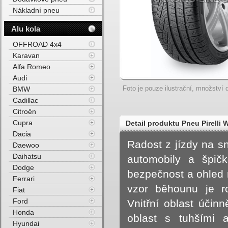
Nákladní pneu
Alu kola
OFFROAD 4x4
Karavan
Alfa Romeo
Audi
Foto je pouze ilustrační, množství d
BMW
Cadillac
Citroën
Cupra
Detail produktu Pneu Pirell
Dacia
ROF M+S 3PMSF FP 99H Zimn
Radost z jízdy na sn
Daewoo
Daihatsu
automobily a špičk
Dodge
bezpečnost a ohled n
Ferrari
vzor běhounu je r
Fiat
Ford
Vnitřní oblast účin
Honda
oblast s tuhšími a
Hyundai