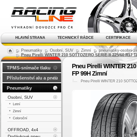
Alu kola, elektrony, litá
kola Racing Line
HLAVNÍ STRANA
TECHNICKÝ RÁDCE
CERTIFIKACE
Pneumatiky
Osobní, SUV
Zimní
pneumatiky-osobni-zi
Pneu Pirelli WINTER 210 SOTTOZERO SERIE II 225/60 R17
Pneu Pirelli WINTER 2
TPMS-snímače tlaku
FP 99H Zimní
Příslušenství alu a pneu
Pneu Pirelli WINTER 210 SOTTO
Pneumatiky
Osobní, SUV
Letní
Zimní
Celoroční
OFFROAD, 4x4
Dodávkové pneu