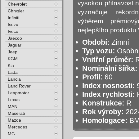
vysokou přilnavost n
Chevrolet
Chrysler
vyznačuje rekor
Infiniti
výběrem prémiový
Isuzu
nejlepšího produktu 
Iveco
Jaecoo
Období:
Zimní
Jaguar
Typ vozu:
Osobní
Jeep
Vnitřní průměr:
R
KGM
Kia
Nominální šířka:
Lada
Profil:
60
Lancia
Index nosnosti:
9
Land Rover
Leapmotor
Index rychlosti:
H
Lexus
Konstrukce:
R
MAN
Rok výroby:
202
Maserati
Homologace:
B
Mazda
Mercedes
MG