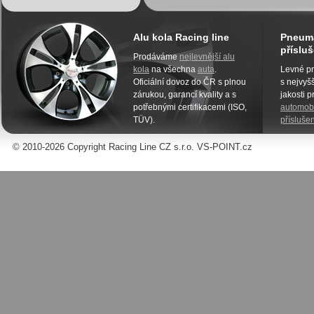
Alu kola Racing line
Pneuma
přísluš
Prodáváme
nejlevnější alu
kola
na všechna
auta
.
Levné pn
Oficiální dovoz do ČR s plnou
s nejvyšš
zárukou, garancí kvality a s
jakosti 
potřebnými certifikacemi (ISO,
automobi
TÜV).
příslušen
© 2010-2026 Copyright Racing Line CZ s.r.o. VS-POINT.cz