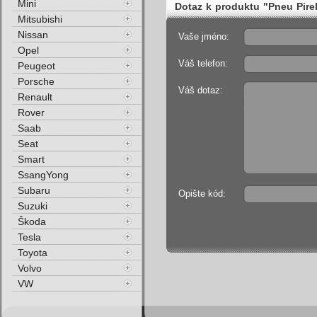
Mini
Dotaz k produktu "Pneu Pir
Mitsubishi
99H Zimní"
Nissan
Vaše jméno:
Opel
Váš telefon:
Peugeot
Porsche
Váš dotaz:
Renault
Rover
Saab
Seat
Smart
SsangYong
Subaru
Opište kód:
Suzuki
Škoda
Tesla
Toyota
Volvo
VW