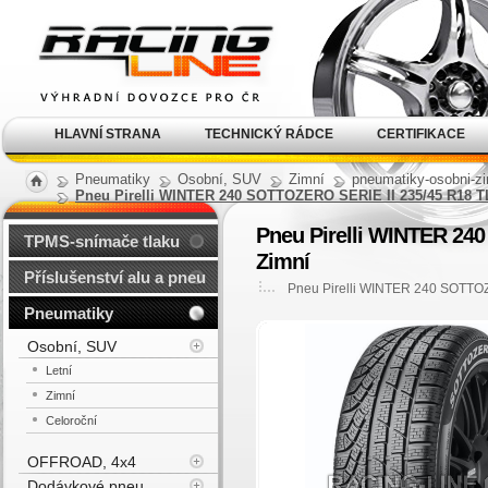
Alu kola, elektrony, litá
kola Racing Line
HLAVNÍ STRANA
TECHNICKÝ RÁDCE
CERTIFIKACE
Pneumatiky
Osobní, SUV
Zimní
pneumatiky-osobni-zi
Pneu Pirelli WINTER 240 SOTTOZERO SERIE II 235/45 R18 
Pneu Pirelli WINTER 24
TPMS-snímače tlaku
Zimní
Příslušenství alu a pneu
Pneu Pirelli WINTER 240 SOTTO
Pneumatiky
Osobní, SUV
Letní
Zimní
Celoroční
OFFROAD, 4x4
Dodávkové pneu