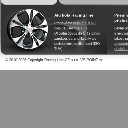
Alu kola Racing line
Pneuma
přísluš
Prodáváme
nejlevnější alu
kola
na všechna
auta
.
Levné pn
Oficiální dovoz do ČR s plnou
s nejvyšš
zárukou, garancí kvality a s
jakosti 
potřebnými certifikacemi (ISO,
automobi
TÜV).
příslušen
© 2010-2026 Copyright Racing Line CZ s.r.o. VS-POINT.cz