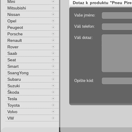
Mini
Dotaz k produktu "Pneu Pir
Mitsubishi
Zimní"
Nissan
Vaše jméno:
Opel
Váš telefon:
Peugeot
Porsche
Váš dotaz:
Renault
Rover
Saab
Seat
Smart
SsangYong
Subaru
Opište kód:
Suzuki
Škoda
Tesla
Toyota
Volvo
VW