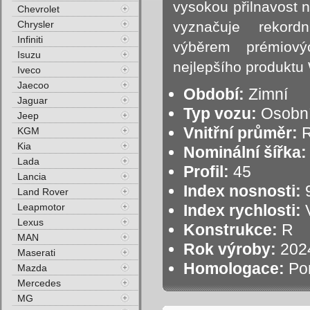
vysokou přilnavost n
Chevrolet
Chrysler
vyznačuje rekor
Infiniti
výběrem prémiový
Isuzu
nejlepšího produktu 
Iveco
Jaecoo
Období:
Zimní
Jaguar
Typ vozu:
Osobní
Jeep
Vnitřní průměr:
R
KGM
Kia
Nominální šířka:
Lada
Profil:
45
Lancia
Index nosnosti:
9
Land Rover
Leapmotor
Index rychlosti:
V
Lexus
Konstrukce:
R
MAN
Rok výroby:
202
Maserati
Homologace:
Po
Mazda
Mercedes
MG