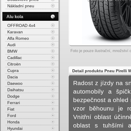
Nákladní pneu
Alu kola
OFFROAD 4x4
Karavan
Alfa Romeo
Audi
Foto je pouze ilustrační, množství d
BMW
Cadillac
Citroën
Cupra
Detail produktu Pneu Pirell
Dacia
M+S 3PMSF FP 94V Zimní
Radost z jízdy na sn
Daewoo
Daihatsu
automobily a špičk
Dodge
bezpečnost a ohled n
Ferrari
vzor běhounu je r
Fiat
Ford
Vnitřní oblast účin
Honda
oblast s tuhšími a
Hyundai