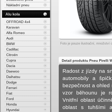
Nákladní pneu
Alu kola
OFFROAD 4x4
Karavan
Alfa Romeo
Audi
Foto je pouze ilustrační, množství d
BMW
Cadillac
Citroën
Cupra
Detail produktu Pneu Pirell
Dacia
M+S 3PMSF FP 103V Zimní
Radost z jízdy na sn
Daewoo
Daihatsu
automobily a špičk
Dodge
bezpečnost a ohled n
Ferrari
vzor běhounu je r
Fiat
Ford
Vnitřní oblast účin
Honda
oblast s tuhšími a
Hyundai