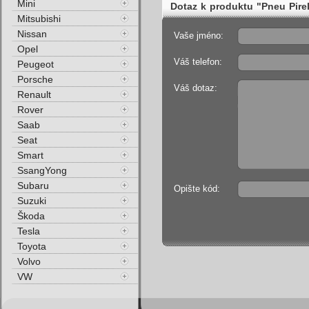
Mini
Dotaz k produktu "Pneu Pir
Mitsubishi
Zimní"
Nissan
Vaše jméno:
Opel
Váš telefon:
Peugeot
Porsche
Váš dotaz:
Renault
Rover
Saab
Seat
Smart
SsangYong
Subaru
Opište kód:
Suzuki
Škoda
Tesla
Toyota
Volvo
VW