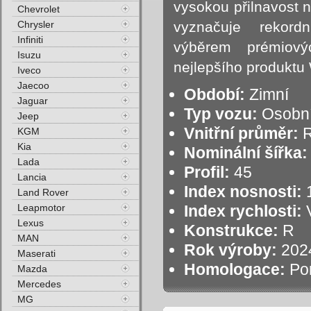
vysokou přilnavost n
Chevrolet
Chrysler
vyznačuje rekor
Infiniti
výběrem prémiový
Isuzu
nejlepšího produktu 
Iveco
Jaecoo
Období:
Zimní
Jaguar
Typ vozu:
Osobní
Jeep
Vnitřní průměr:
R
KGM
Kia
Nominální šířka:
Lada
Profil:
45
Lancia
Index nosnosti:
1
Land Rover
Leapmotor
Index rychlosti:
V
Lexus
Konstrukce:
R
MAN
Rok výroby:
202
Maserati
Homologace:
Po
Mazda
Mercedes
MG