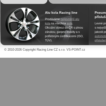
Alu kola Racing line
Pneuma
přísluš
Prodáváme
nejlevnější alu
kola
na všechna
auta
.
Levné pn
Oficiální dovoz do ČR s plnou
s nejvyšš
zárukou, garancí kvality a s
jakosti 
potřebnými certifikacemi (ISO,
automobi
TÜV).
příslušen
© 2010-2026 Copyright Racing Line CZ s.r.o. VS-POINT.cz