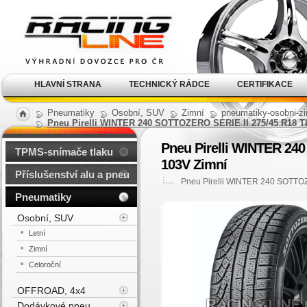
Alu kola, elektrony, litá
kola Racing Line
HLAVNÍ STRANA
TECHNICKÝ RÁDCE
CERTIFIKACE
Pneumatiky
Osobní, SUV
Zimní
pneumatiky-osobni-zi
Pneu Pirelli WINTER 240 SOTTOZERO SERIE II 275/45 R18 
Pneu Pirelli WINTER 24
TPMS-snímače tlaku
103V Zimní
Příslušenství alu a pneu
Pneu Pirelli WINTER 240 SOTTO
Pneumatiky
Osobní, SUV
Letní
Zimní
Celoroční
OFFROAD, 4x4
Dodávkové pneu