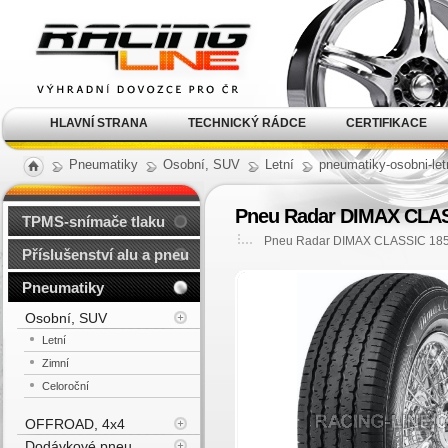
Alu kola, elektrony, litá
kola Racing Line
HLAVNÍ STRANA
TECHNICKÝ RÁDCE
CERTIFIKACE
Pneumatiky
Osobní, SUV
Letní
pneumatiky-osobni-let
Pneu Radar DIMAX CLASS
TPMS-snímače tlaku
Pneu Radar DIMAX CLASSIC 185/
Příslušenství alu a pneu
Pneumatiky
Osobní, SUV
Letní
Zimní
Celoroční
OFFROAD, 4x4
Dodávkové pneu