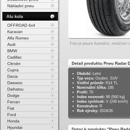
Nákladní pneu
Alu kola
OFFROAD 4x4
Karavan
Alfa Romeo
Foto je pouze ilustrační, množství d
Audi
BMW
Cadillac
Detail produktu Pneu Radar 
Citroën
Cupra
Období:
Letní
Dacia
Typ vozu:
Osobní, SUV
Daewoo
Vnitřní průměr:
R14 TL
Nominální šířka:
185
Daihatsu
Profil:
70
Dodge
Index nosnosti:
88 (560 kg)
Index rychlosti:
V (240 km/h)
Ferrari
Konstrukce:
R
Fiat
Rok výroby:
2024/26
Ford
Honda
Hyundai
Dotaz k produktu "Pneu Rada