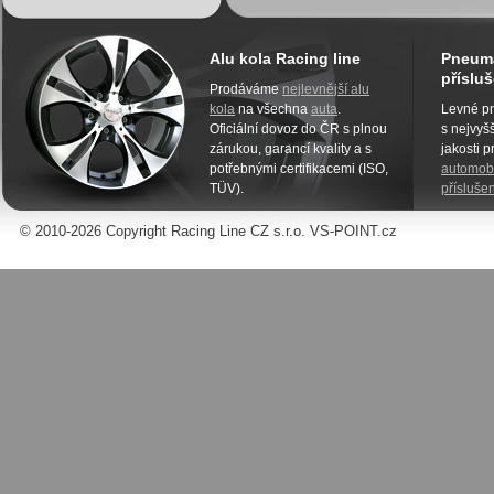
Alu kola Racing line
Pneuma
přísluš
Prodáváme
nejlevnější alu
kola
na všechna
auta
.
Levné pn
Oficiální dovoz do ČR s plnou
s nejvyšš
zárukou, garancí kvality a s
jakosti 
potřebnými certifikacemi (ISO,
automobi
TÜV).
příslušen
© 2010-2026 Copyright Racing Line CZ s.r.o. VS-POINT.cz