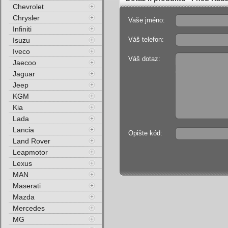
Chevrolet
Chrysler
Vaše jméno:
Infiniti
Váš telefon:
Isuzu
Iveco
Váš dotaz:
Jaecoo
Jaguar
Jeep
KGM
Kia
Lada
Lancia
Opište kód:
Land Rover
Leapmotor
Lexus
MAN
Maserati
Mazda
Mercedes
MG