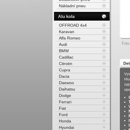
Nákladní pneu
Alu kola
OFFROAD 4x4
Karavan
Alfa Romeo
Foto
Audi
BMW
Cadillac
Det
Citroën
Cupra
Zim
Vys
Dacia
Hlu
Daewoo
zaj
Daihatsu
opo
Dodge
Ferrari
Fiat
Ford
Honda
Hyundai