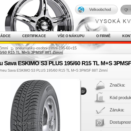
Velkoobchod
RÁDCE
CERTIFIKACE
VŠE O NÁKUPU
O FIRMĚ
KON
Zimní
pneumatiky-osobni-zimni-195-60-r15
5/60 R15 TL M+S 3PMSF 88T Zimní
u Sava ESKIMO S3 PLUS 195/60 R15 TL M+S 3PMSF
Pneu Sava ESKIMO S3 PLUS 195/60 R15 TL M+S 3PMSF 88T Zimní
Značka:
Kód produk
Záruka:
Dostupnost