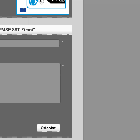
PMSF 88T Zimní"
*
*