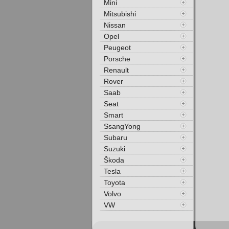
Mini
Mitsubishi
Nissan
Opel
Peugeot
Porsche
Renault
Rover
Saab
Seat
Smart
SsangYong
Subaru
Suzuki
Škoda
Tesla
Toyota
Volvo
VW