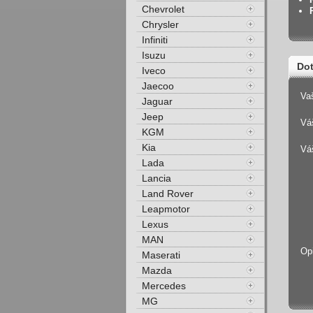
Chevrolet
Chrysler
Infiniti
Isuzu
Dot
Iveco
Jaecoo
Va
Jaguar
Jeep
Váš
KGM
Kia
Vá
Lada
Lancia
Land Rover
Leapmotor
Lexus
MAN
Op
Maserati
Mazda
Mercedes
MG