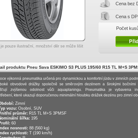
Cena bez 
Cena s DP
Počet kusů
 je pouze ilustrační, množství děr se může lišit
ail produktu Pneu Sava ESKIMO S3 PLUS 195/60 R15 TL M+S 3PM
ní
oce výkonná pneumatika určená pro dynamickou a komfortní jízdu v zimních pod
boké obvodové drážky společně se směrovým dezénem a širokými bočními 
išťují zvýšenou odolnost vůči aquaplaningu. Pneumatika je vybavena ind
třebení, které ukazují doporučenou minimální hloubku drážek dezénu pro zimní ob
Období:
Zimní
Typ vozu:
Osobní, SUV
Vnitřní průměr:
R15 TL M+S 3PMSF
Nominální šířka:
195
Profil:
60
Index nosnosti:
88 (560 kg)
Index rychlosti:
T (190 km/h)
Konstrukce:
R