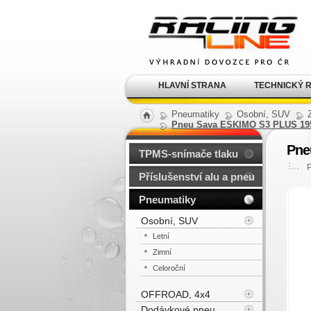
Alu kola, elektrony, litá
kola Racing Line
HLAVNÍ STRANA
TECHNICKÝ 
Pneumatiky
Osobní, SUV
Pneu Sava ESKIMO S3 PLUS 19
Pne
TPMS-snímače tlaku
Příslušenství alu a pneu
Pneumatiky
Osobní, SUV
Letní
Zimní
Celoroční
OFFROAD, 4x4
Dodávkové pneu