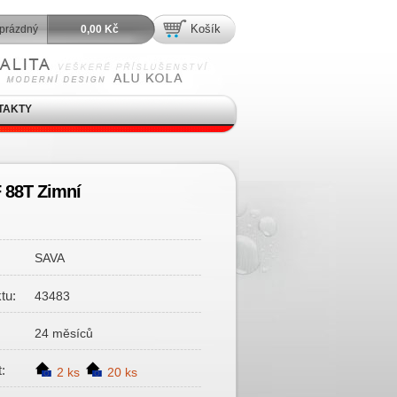
Košík
prázdný
0,00 Kč
TAKTY
 88T Zimní
SAVA
tu:
43483
24 měsíců
:
2 ks
20 ks