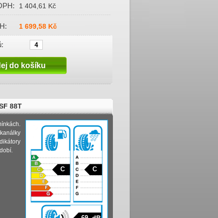
DPH:
1 404,61 Kč
H:
1 699,58 Kč
:
SF 88T
mínkách.
kanálky
ikátory
dobí.
C
C
69