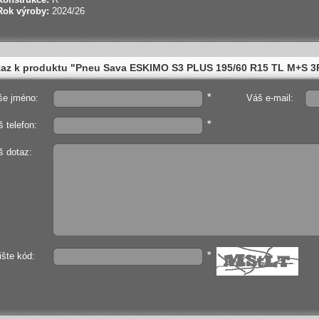
Rok výroby:
2024/26
az k produktu "Pneu Sava ESKIMO S3 PLUS 195/60 R15 TL M+S 3
*
še jméno:
Váš e-mail:
*
 telefon:
š dotaz:
*
ište kód: