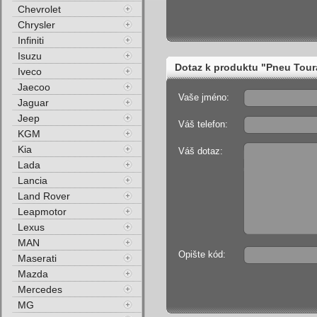
Chevrolet
Chrysler
Infiniti
Isuzu
Dotaz k produktu "Pneu Tou
Iveco
Jaecoo
Vaše jméno:
Jaguar
Jeep
Váš telefon:
KGM
Kia
Váš dotaz:
Lada
Lancia
Land Rover
Leapmotor
Lexus
MAN
Opište kód:
Maserati
Mazda
Mercedes
MG