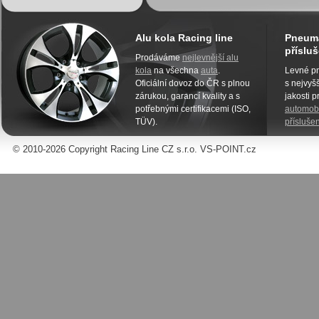
Alu kola Racing line
Pneuma
přísluš
Prodáváme
nejlevnější alu
kola
na všechna
auta
.
Levné pn
Oficiální dovoz do ČR s plnou
s nejvyšš
zárukou, garancí kvality a s
jakosti 
potřebnými certifikacemi (ISO,
automobi
TÜV).
příslušen
© 2010-2026 Copyright Racing Line CZ s.r.o. VS-POINT.cz