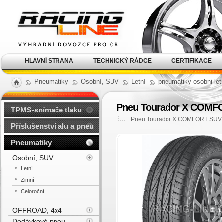
Alu kola, elektrony, litá
kola Racing Line
HLAVNÍ STRANA
TECHNICKÝ RÁDCE
CERTIFIKACE
Pneumatiky
Osobní, SUV
Letní
pneumatiky-osobni-let
Pneu Tourador X COMFO
TPMS-snímače tlaku
Pneu Tourador X COMFORT SUV 2
Příslušenství alu a pneu
Pneumatiky
Osobní, SUV
Letní
Zimní
Celoroční
OFFROAD, 4x4
Dodávkové pneu