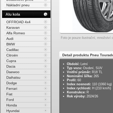
Nákladní pneu
Alu kola
OFFROAD 4x4
Karavan
Alfa Romeo
Foto je pouze ilustrační, množství d
Audi
BMW
Cadillac
Detail produktu Pneu Toura
Citroën
Cupra
Období:
Letní
Dacia
Typ vozu:
Osobní, SUV
Daewoo
Vnitřní průměr:
R18 TL
Nominální šířka:
265
Daihatsu
Profil:
60
Dodge
Index nosnosti:
110 (1060 kg)
Index rychlosti:
H (210 km/h)
Ferrari
Konstrukce:
R
Fiat
Rok výroby:
2024/26
Ford
Honda
Hyundai