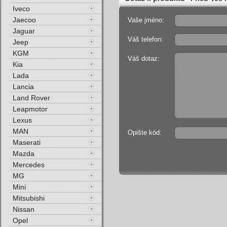
Iveco
Jaecoo
Vaše jméno:
Jaguar
Váš telefon:
Jeep
KGM
Váš dotaz:
Kia
Lada
Lancia
Land Rover
Leapmotor
Lexus
MAN
Opište kód:
Maserati
Mazda
Mercedes
MG
Mini
Mitsubishi
Nissan
Opel