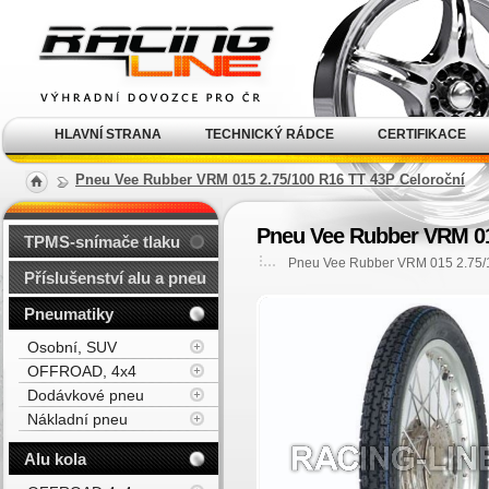
Alu kola, elektrony, litá
kola Racing Line
HLAVNÍ STRANA
TECHNICKÝ RÁDCE
CERTIFIKACE
Pneu Vee Rubber VRM 015 2.75/100 R16 TT 43P Celoroční
Pneu Vee Rubber VRM 01
TPMS-snímače tlaku
Pneu Vee Rubber VRM 015 2.75/
Příslušenství alu a pneu
Pneumatiky
Osobní, SUV
OFFROAD, 4x4
Dodávkové pneu
Nákladní pneu
Alu kola