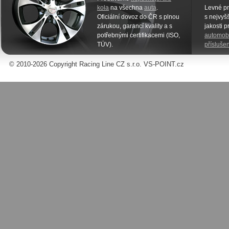
kola
na všechna
auta
.
Levné pn
Oficiální dovoz do ČR s plnou
s nejvyšš
zárukou, garancí kvality a s
jakosti 
potřebnými certifikacemi (ISO,
automobi
TÜV).
příslušen
© 2010-2026 Copyright Racing Line CZ s.r.o. VS-POINT.cz