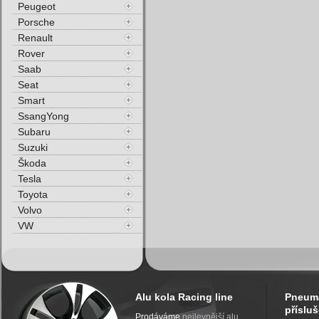
Peugeot
Porsche
Renault
Rover
Saab
Seat
Smart
SsangYong
Subaru
Suzuki
Škoda
Tesla
Toyota
Volvo
VW
Alu kola Racing line
Pneuma
přísluš
Prodáváme
nejlevnější alu