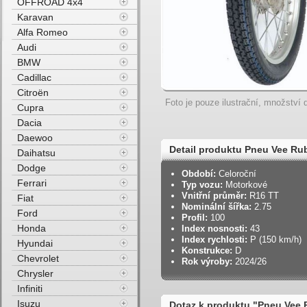
OFFROAD 4x4
Karavan
Alfa Romeo
Audi
BMW
Cadillac
Citroën
Foto je pouze ilustrační, množství d
Cupra
Dacia
Daewoo
Detail produktu Pneu Vee Ru
Daihatsu
Dodge
Období:
Celoroční
Ferrari
Typ vozu:
Motorkové
Vnitřní průměr:
R16 TT
Fiat
Nominální šířka:
2.75
Ford
Profil:
100
Honda
Index nosnosti:
43
Index rychlosti:
P (150 km/h)
Hyundai
Konstrukce:
D
Chevrolet
Rok výroby:
2024/26
Chrysler
Infiniti
Isuzu
Dotaz k produktu "Pneu Vee 