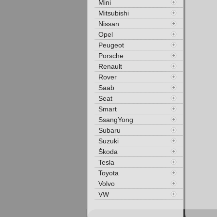
Mini
Mitsubishi
Nissan
Opel
Peugeot
Porsche
Renault
Rover
Saab
Seat
Smart
SsangYong
Subaru
Suzuki
Škoda
Tesla
Toyota
Volvo
VW