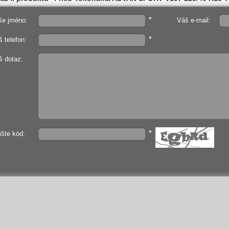
*
še jméno:
Váš e-mail:
*
 telefon:
š dotaz:
*
ište kód: