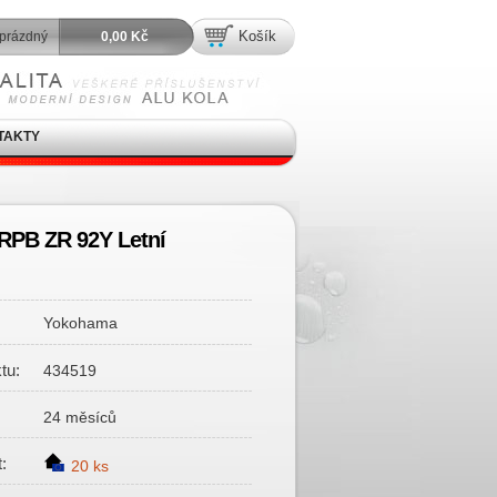
Košík
prázdný
0,00 Kč
TAKTY
RPB ZR 92Y Letní
Yokohama
tu:
434519
24 měsíců
:
20 ks