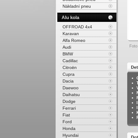
Nákladní pneu
Alu kola
OFFROAD 4x4
Karavan
Alfa Romeo
Foto
Audi
BMW
Cadillac
De
Citroën
Cupra
92Y
Dacia
Daewoo
Daihatsu
Dodge
Ferrari
Fiat
Ford
Honda
Hyundai
Dot