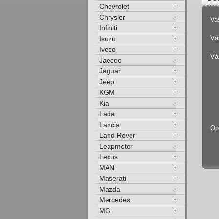
Chevrolet
Chrysler
Va
Infiniti
Váš
Isuzu
Iveco
Vá
Jaecoo
Jaguar
Jeep
KGM
Kia
Lada
Lancia
Op
Land Rover
Leapmotor
Lexus
MAN
Maserati
Mazda
Mercedes
MG