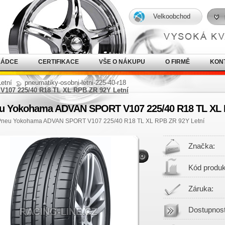
Velkoobchod
RÁDCE
CERTIFIKACE
VŠE O NÁKUPU
O FIRMĚ
KON
Letní
pneumatiky-osobni-letni-225-40-r18
07 225/40 R18 TL XL RPB ZR 92Y Letní
u Yokohama ADVAN SPORT V107 225/40 R18 TL XL 
Pneu Yokohama ADVAN SPORT V107 225/40 R18 TL XL RPB ZR 92Y Letní
Značka:
Kód produk
Záruka:
Dostupnost