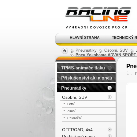
Alu kola, elektrony, litá
kola Racing Line
HLAVNÍ STRANA
TECHNICKÝ 
Pneumatiky
Osobní, SUV
Pneu Yokohama ADVAN SPORT V1
Pne
TPMS-snímače tlaku
Příslušenství alu a pneu
Pneumatiky
Osobní, SUV
Letní
Zimní
Celoroční
OFFROAD, 4x4
Dodávkové pneu