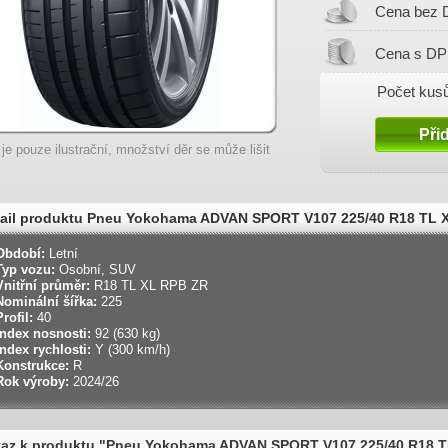
Cena bez 
Cena s DP
Počet kusů
 je pouze ilustrační, množství děr se může lišit
tail produktu Pneu Yokohama ADVAN SPORT V107 225/40 R18 TL 
 Letní
Období:
Letní
Typ vozu:
Osobní, SUV
Vnitřní průměr:
R18 TL XL RPB ZR
Nominální šířka:
225
Profil:
40
Index nosnosti:
92 (630 kg)
Index rychlosti:
Y (300 km/h)
Konstrukce:
R
Rok výroby:
2024/26
az k produktu "Pneu Yokohama ADVAN SPORT V107 225/40 R18 T