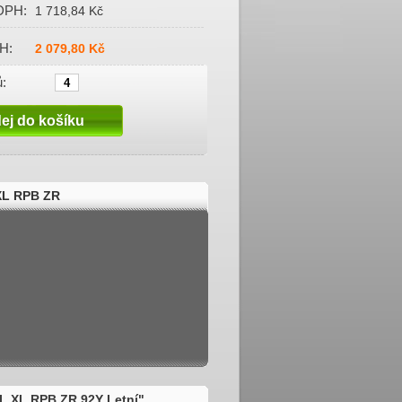
DPH:
1 718,84 Kč
H:
2 079,80 Kč
:
XL RPB ZR
L XL RPB ZR 92Y Letní"