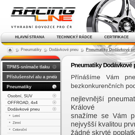
Alu kola, elektrony, litá
kola Racing Line
HLAVNÍ STRANA
TECHNICKÝ RÁDCE
CERTIFIKACE
Pneumatiky
Dodávkové pneu
Pneumatiky Dodávkové pn
Pneumatiky Dodávkové 
TPMS-snímače tlaku
Přínášíme Vám pne
Příslušenství alu a pneu
bezkonkurenčních po
Pneumatiky
Osobní, SUV
nejlevnější pneuma
OFFROAD, 4x4
Králové
Dodávkové pneu
snažíme se Vám př
Letní
nejvyšší kvalitou prvn
Zimní
Celoroční
žádné skryté poplat