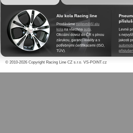
Alu kola Racing line
Pneuma
přísluš
Prodáváme
nejlevnější alu
kola
na všechna
auta
.
Levné pn
Oficiální dovoz do ČR s plnou
s nejvyšš
zárukou, garancí kvality a s
jakosti 
potřebnými certifikacemi (ISO,
automobi
TÜV).
příslušen
© 2010-2026 Copyright Racing Line CZ s.r.o. VS-POINT.cz