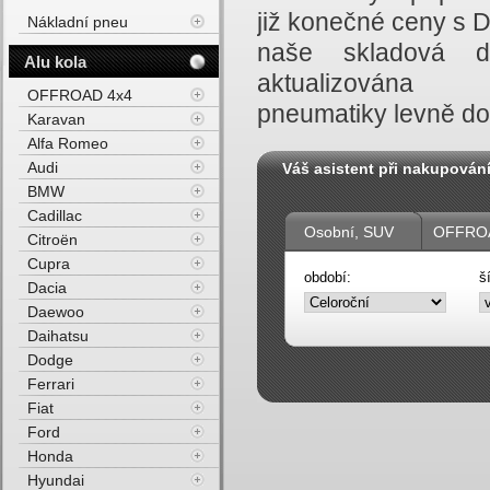
již konečné ceny s 
Nákladní pneu
naše skladová do
Alu kola
aktualizována
OFFROAD 4x4
pneumatiky levně do
Karavan
Alfa Romeo
Audi
Váš asistent při nakupován
BMW
Cadillac
Osobní, SUV
OFFROA
Citroën
Cupra
období:
š
Dacia
Daewoo
Daihatsu
Dodge
Ferrari
Fiat
Ford
Honda
Hyundai