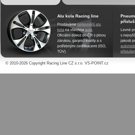
Alu kola Racing line
Pneuma
přísluš
Prodáváme
nejlevnější alu
kola
na všechna
auta
.
Levné pn
Oficiální dovoz do ČR s plnou
s nejvyšš
zárukou, garancí kvality a s
jakosti 
potřebnými certifikacemi (ISO,
automobi
TÜV).
příslušen
© 2010-2026 Copyright Racing Line CZ s.r.o. VS-POINT.cz