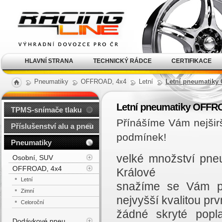
Alu kola, elektrony, litá
kola Racing Line
HLAVNÍ STRANA
TECHNICKÝ RÁDCE
CERTIFIKACE
Pneumatiky
OFFROAD, 4x4
Letní
Letní pneumatiky
Letní pneumatiky OFFRO
TPMS-snímače tlaku
Přínášíme Vám nejšir
Příslušenství alu a pneu
podmínek!
Pneumatiky
velké množství pne
Osobní, SUV
OFFROAD, 4x4
Králové
Letní
snažíme se Vám př
Zimní
nejvyšší kvalitou prvn
Celoroční
žádné skryté popl
Dodávkové pneu