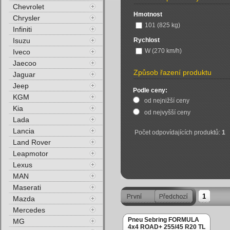
Chevrolet
Hmotnost
Chrysler
101 (825 kg)
Infiniti
Isuzu
Rychlost
W (270 km/h)
Iveco
Jaecoo
Způsob řazení produktu
Jaguar
Jeep
Podle ceny:
KGM
od nejnižší ceny
Kia
od nejvyšší ceny
Lada
Lancia
Počet odpovídajících produktů:
1
Land Rover
Leapmotor
Lexus
MAN
Maserati
1
Mazda
Mercedes
Pneu Sebring FORMULA
MG
4x4 ROAD+ 255/45 R20 TL