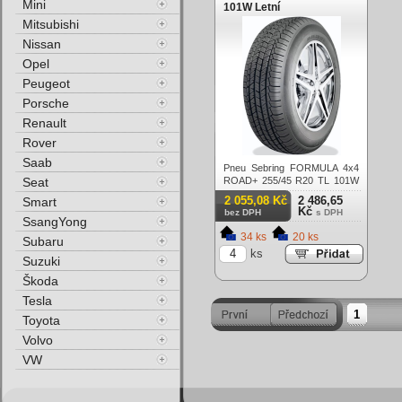
Mini
101W Letní
Mitsubishi
Nissan
Opel
Peugeot
Porsche
Renault
Rover
Saab
Pneu Sebring FORMULA 4x4
Seat
ROAD+ 255/45 R20 TL 101W
Letní
2 055,08 Kč
2 486,65
Smart
Kč
bez DPH
s DPH
SsangYong
34 ks
20 ks
Subaru
ks
Suzuki
Škoda
Tesla
1
Toyota
Volvo
VW