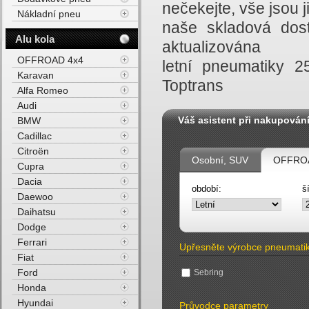
nečekejte, vše jsou
Nákladní pneu
naše skladová dost
Alu kola
aktualizována
OFFROAD 4x4
letní pneumatiky 
Karavan
Toptrans
Alfa Romeo
Audi
Váš asistent při nakupován
BMW
Cadillac
Citroën
Osobní, SUV
OFFROA
Cupra
Dacia
období:
š
Daewoo
Daihatsu
Dodge
Ferrari
Upřesněte výrobce pneumati
Fiat
Ford
Sebring
Honda
Hyundai
Průvodce parametry