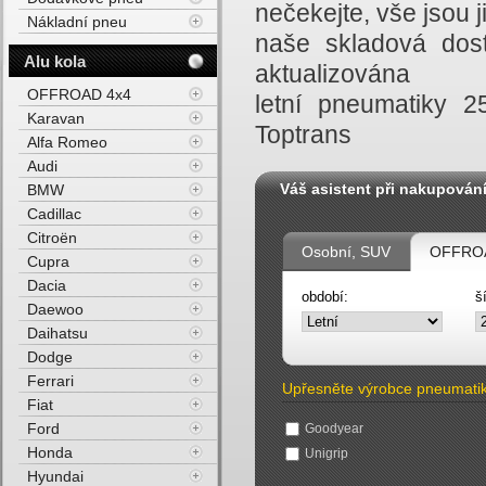
nečekejte, vše jsou
Nákladní pneu
naše skladová dost
Alu kola
aktualizována
OFFROAD 4x4
letní pneumatiky 
Karavan
Toptrans
Alfa Romeo
Audi
Váš asistent při nakupován
BMW
Cadillac
Citroën
Osobní, SUV
OFFROA
Cupra
Dacia
období:
š
Daewoo
Daihatsu
Dodge
Ferrari
Upřesněte výrobce pneumati
Fiat
Ford
Goodyear
Honda
Unigrip
Hyundai