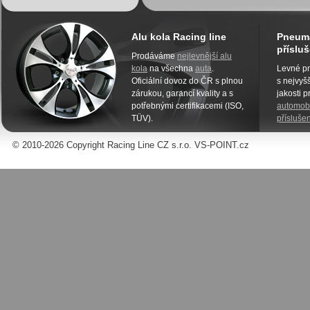
Alu kola Racing line
Pneuma
přísluš
Prodáváme
nejlevnější alu
kola
na všechna
auta
.
Levné pn
Oficiální dovoz do ČR s plnou
s nejvyšš
zárukou, garancí kvality a s
jakosti 
potřebnými certifikacemi (ISO,
automobi
TÜV).
příslušen
© 2010-2026 Copyright Racing Line CZ s.r.o. VS-POINT.cz