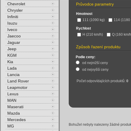
Chevrolet
Průvodce parametry
Chrysler
Hmotnost
Infiniti
111 (1090 kg)
114 (1180 
Isuzu
Rychlost
Iveco
H (210 km/h)
Q (160 km/h
Jaecoo
Jaguar
Způsob řazení produktu
Jeep
KGM
Podle ceny:
Kia
od nejnižší ceny
Lada
od nejvyšší ceny
Lancia
Land Rover
Počet odpovídajících produktů:
0
Leapmotor
Lexus
MAN
Maserati
Mazda
Mercedes
Bohužel nebyly nalezeny žádné produkty
MG