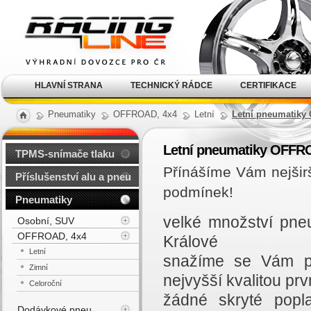
Alu kola, elektrony, litá
kola Racing Line
HLAVNÍ STRANA
TECHNICKÝ RÁDCE
CERTIFIKACE
Pneumatiky
OFFROAD, 4x4
Letní
Letní pneumatiky
Letní pneumatiky OFFRO
TPMS-snímače tlaku
Přínášíme Vám nejšir
Příslušenství alu a pneu
podmínek!
Pneumatiky
velké množství pne
Osobní, SUV
OFFROAD, 4x4
Králové
Letní
snažíme se Vám př
Zimní
nejvyšší kvalitou prvn
Celoroční
žádné skryté popl
Dodávkové pneu