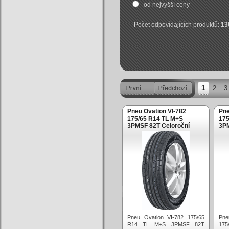
od nejvyšší ceny
Počet odpovídajících produktů:
13
1
2
3
Pneu Ovation VI-782
Pne
175/65 R14 TL M+S
175
3PMSF 82T Celoroční
3PM
Pneu Ovation VI-782 175/65
Pn
R14 TL M+S 3PMSF 82T
175