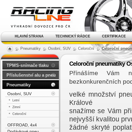
Alu kola, elektrony, litá
kola Racing Line
HLAVNÍ STRANA
TECHNICKÝ RÁDCE
CERTIFIKACE
Pneumatiky
Osobní, SUV
Celoroční
Celoroční pneum
Celoroční pneumatiky O
TPMS-snímače tlaku
Přínášíme Vám ne
Příslušenství alu a pneu
bezkonkurenčních po
Pneumatiky
velké množství pne
Osobní, SUV
Letní
Králové
Zimní
snažíme se Vám při
Celoroční
nejvyšší kvalitou prvn
OFFROAD, 4x4
žádné skryté popla
Dodávkové pneu