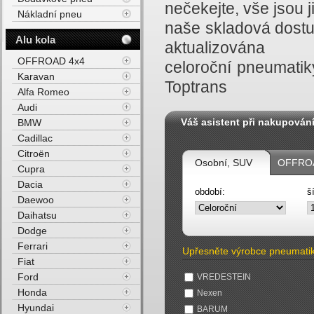
nečekejte, vše jsou
Nákladní pneu
naše skladová dostu
Alu kola
aktualizována
OFFROAD 4x4
celoroční pneumatik
Karavan
Toptrans
Alfa Romeo
Audi
Váš asistent při nakupován
BMW
Cadillac
Citroën
Osobní, SUV
OFFROA
Cupra
Dacia
období:
š
Daewoo
Daihatsu
Dodge
Ferrari
Upřesněte výrobce pneumati
Fiat
Ford
VREDESTEIN
Honda
Nexen
Hyundai
BARUM