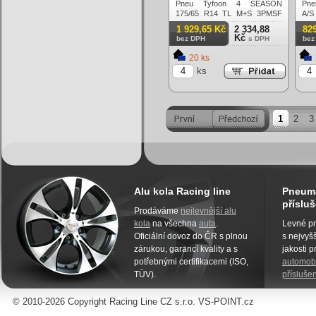
Pneu Tyfoon 4 SEASON
Pne
175/65 R14 TL M+S 3PMSF
A/
82T Celoroční
3PM
1 929,65 Kč
2 334,88
82
Kč
bez DPH
s DPH
bez
20 ks
ks
1
2
3
Alu kola Racing line
Pneuma
přísluš
Prodáváme
nejlevnější alu
kola
na všechna
auta
.
Levné pn
Oficiální dovoz do ČR s plnou
s nejvyšš
zárukou, garancí kvality a s
jakosti 
potřebnými certifikacemi (ISO,
automobi
TÜV).
příslušen
© 2010-2026 Copyright Racing Line CZ s.r.o. VS-POINT.cz