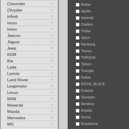
Chevrolet
Radar
Chrysler
Apollo
Infiniti
Imperial
Isuzu
Ovation
Iveco
Tristar
Jaecoo
Aplus
Jaguar
Nankang
Jeep
Taurus
KGM
TORQUE
Kia
Tyfoon
Lada
Triangle
Lancia
Petlas
Land Rover
ROYAL BLACK
Leapmotor
Fortune
Lexus
Tourador
MAN
Nordexx
Maserati
Rotalla
Mazda
Sunny
Mercedes
MG
Roadstone