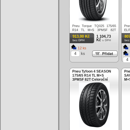
Pneu Torque TQ025 175/65
Pne
R14 TL M+S 3PMSF 82T
ELI
Celoroční
M+S
913,00 Kč
1 104,73
80
Kč
bez DPH
s DPH
bez
12 ks
ks
Pneu Tyfoon 4 SEASON
Pn
175/65 R14 TL M+S
SAV
3PMSF 82T Celoroční
M+S