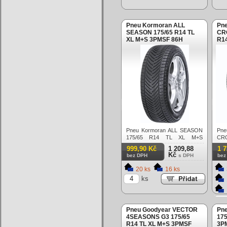
Pneu Kormoran ALL
Pne
SEASON 175/65 R14 TL
CR
XL M+S 3PMSF 86H
R1
Celoroční
86H
Pneu Kormoran ALL SEASON
P
175/65 R14 TL XL M+S
CRO
3PMSF 86H Celoroční
TL
999,90 Kč
1 209,88
1 
Cel
Kč
bez DPH
s DPH
bez
20 ks
16 ks
ks
Pneu Goodyear VECTOR
Pn
4SEASONS G3 175/65
175
R14 TL XL M+S 3PMSF
3PM