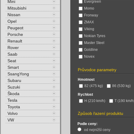
Mini
Evergreen
Mitsubishi
Momo
Nissan
Fronway
Opel
ZMAX
Peugeot
Viking
Porsche
Nokian Tyres
Renault
Master Steel
Rover
Goldline
Saab
Novex
Seat
Smart
Průvodce parametry
SsangYong
Hmotnost
Subaru
82 (475 kg)
86 (530 kg)
Suzuki
Škoda
Rychlost
Tesla
H (210 km/h)
T (190 km/h
Toyota
Volvo
Způsob řazení produktu
VW
Podle ceny:
od nejnižší ceny