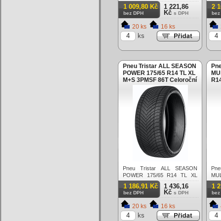
Celoroční
82T
1 009,80 Kč
1 221,86
2 
Kč
bez DPH
s DPH
bez
20 ks
16 ks
ks
Pneu Tristar ALL SEASON
Pne
POWER 175/65 R14 TL XL
MU
M+S 3PMSF 86T Celoroční
R1
86T
Pneu Tristar ALL SEASON
P
POWER 175/65 R14 TL XL
MUL
M+S 3PMSF 86T Celoroční
TL
1 186,91 Kč
1 436,16
1 
Cel
Kč
bez DPH
s DPH
bez
20 ks
16 ks
ks