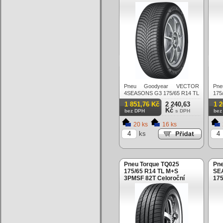
86H Celoroční
Pneu Goodyear VECTOR
Pn
4SEASONS G3 175/65 R14 TL
17
XL M+S 3PMSF 86H Celoroční
3PM
1 851,76 Kč
2 240,63
1 
Kč
bez DPH
s DPH
bez
20 ks
16 ks
ks
Pneu Torque TQ025
Pne
175/65 R14 TL M+S
SE
3PMSF 82T Celoroční
175
3PM