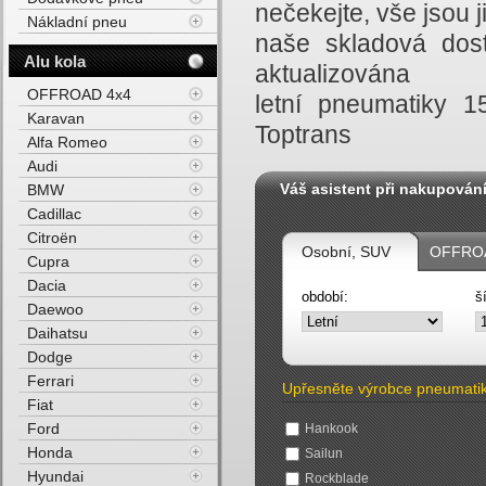
nečekejte, vše jsou
Nákladní pneu
naše skladová dost
Alu kola
aktualizována
OFFROAD 4x4
letní pneumatiky 
Karavan
Toptrans
Alfa Romeo
Audi
Váš asistent při nakupován
BMW
Cadillac
Citroën
Osobní, SUV
OFFROA
Cupra
Dacia
období:
š
Daewoo
Daihatsu
Dodge
Ferrari
Upřesněte výrobce pneumati
Fiat
Ford
Hankook
Honda
Sailun
Hyundai
Rockblade