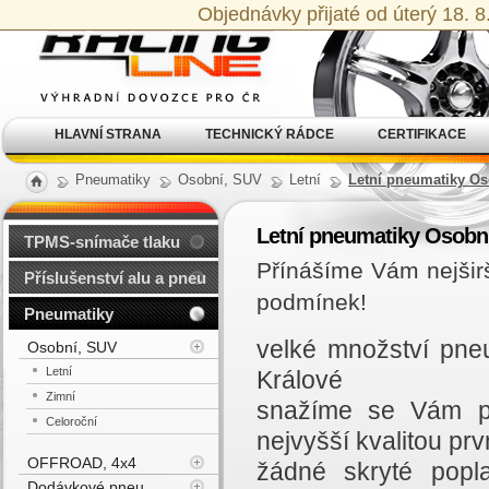
Alu kola, elektrony, litá
Objednávky přijaté od úterý 18. 
kola Racing Line
HLAVNÍ STRANA
TECHNICKÝ RÁDCE
CERTIFIKACE
Pneumatiky
Osobní, SUV
Letní
Letní pneumatiky Os
Letní pneumatiky Osobn
TPMS-snímače tlaku
Přínášíme Vám nejšir
Příslušenství alu a pneu
podmínek!
Pneumatiky
velké množství pne
Osobní, SUV
Letní
Králové
Zimní
snažíme se Vám př
Celoroční
nejvyšší kvalitou prvn
OFFROAD, 4x4
žádné skryté popl
Dodávkové pneu