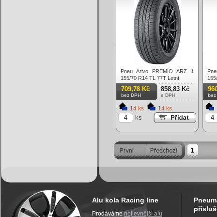
Pneu Arivo PREMIO ARZ 1
Pne
155/70 R14 TL 77T Letní
155
709,78 Kč
858,83 Kč
96
bez DPH
s DPH
bez
14 ks
14 ks
ks
1
Alu kola Racing line
Pneuma
přísluš
Prodáváme
nejlevnější alu