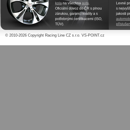
kola
na všechna
auta
.
Levné pn
Oficiální dovoz do ČR s plnou
s nejvyšš
zárukou, garancí kvality a s
jakosti 
potřebnými certifikacemi (ISO,
automobi
TÜV).
příslušen
© 2010-2026 Copyright Racing Line CZ s.r.o. VS-POINT.cz