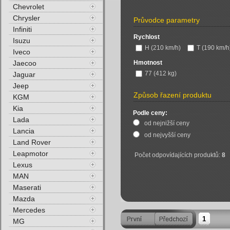
Chevrolet
Chrysler
Průvodce parametry
Infiniti
Rychlost
Isuzu
H (210 km/h)
T (190 km/h
Iveco
Jaecoo
Hmotnost
77 (412 kg)
Jaguar
Jeep
Způsob řazení produktu
KGM
Kia
Podle ceny:
Lada
od nejnižší ceny
Lancia
od nejvyšší ceny
Land Rover
Leapmotor
Počet odpovídajících produktů:
8
Lexus
MAN
Maserati
Mazda
Mercedes
1
MG