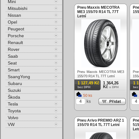
Mini
Pneu Maxxis MECOTRA
Pn
Mitsubishi
ME3 155/70 R14 TL 77T
155
Nissan
Letní
Opel
Peugeot
Porsche
Renault
Rover
Saab
Seat
Smart
Pneu Maxxis MECOTRA ME3
Pn
SsangYong
155/70 R14 TL 77T Letní
155
1 127,49 Kč
1 364,26
1 
Subaru
Kč
bez DPH
s DPH
bez
Suzuki
50 ks
Škoda
ks
Tesla
Toyota
Volvo
Pneu Arivo PREMIO ARZ 1
Pn
VW
155/70 R14 TL 77T Letní
515
Let