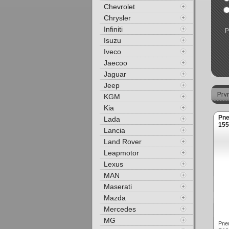
Chevrolet
Chrysler
Infiniti
P
Isuzu
Iveco
Jaecoo
Jaguar
Jeep
KGM
Kia
Pne
Lada
155
Lancia
Land Rover
Leapmotor
Lexus
MAN
Maserati
Mazda
Mercedes
MG
Pne