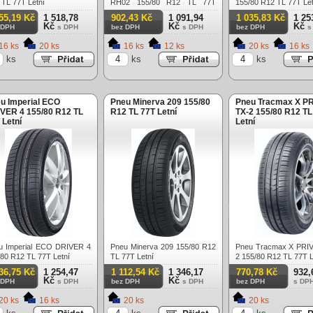
 TL 77T Letní
RH02 155/80 R12 TL 77T
155/80 R12 TL 77T Let
Letní
55,19 Kč
1 518,78
902,43 Kč
1 091,94
1 035,83 Kč
1 25
Kč
Kč
Kč
 DPH
s DPH
bez DPH
s DPH
bez DPH
s
16 ks
20 ks
16 ks
12 ks
20 ks
16 ks
ks
ks
ks
u Imperial ECO
Pneu Minerva 209 155/80
Pneu Tracmax X PR
VER 4 155/80 R12 TL
R12 TL 77T Letní
TX-2 155/80 R12 TL
 Letní
Letní
u Imperial ECO DRIVER 4
Pneu Minerva 209 155/80 R12
Pneu Tracmax X PRIV
/80 R12 TL 77T Letní
TL 77T Letní
2 155/80 R12 TL 77T L
36,75 Kč
1 254,47
1 112,54 Kč
1 346,17
770,78 Kč
932,
Kč
Kč
 DPH
s DPH
bez DPH
s DPH
bez DPH
s DP
20 ks
16 ks
20 ks
20 ks