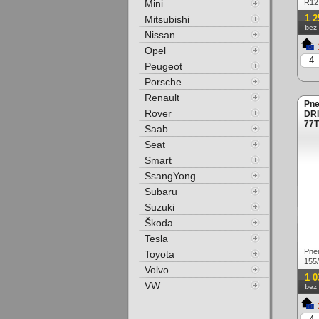
Mini
R12
1 2
Mitsubishi
bez
Nissan
Opel
Peugeot
Porsche
Renault
Pne
Rover
DRI
77T
Saab
Seat
Smart
SsangYong
Subaru
Suzuki
Škoda
Tesla
Pne
Toyota
155
Volvo
1 0
VW
bez