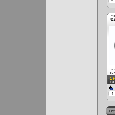
Pne
R12
Pne
TL 7
1 7
bez