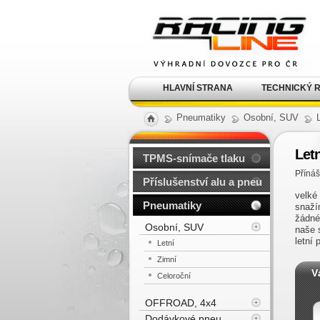
Alu kola, elektrony, litá
kola Racing Line
HLAVNÍ STRANA
TECHNICKÝ 
Pneumatiky
Osobní, SUV
Let
TPMS-snímače tlaku
Přínáš
Příslušenství alu a pneu
velké
Pneumatiky
snaží
žádné
Osobní, SUV
naše 
letní
Letní
Zimní
V
Celoroční
OFFROAD, 4x4
Dodávkové pneu