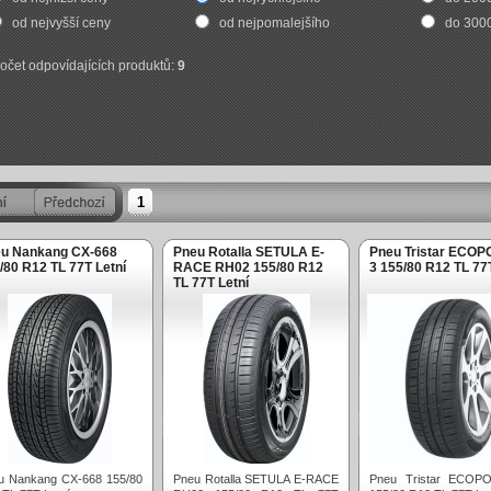
od nejvyšší ceny
od nejpomalejšího
do 300
očet odpovídajících produktů:
9
1
u Nankang CX-668
Pneu Rotalla SETULA E-
Pneu Tristar ECO
/80 R12 TL 77T Letní
RACE RH02 155/80 R12
3 155/80 R12 TL 77T
TL 77T Letní
u Nankang CX-668 155/80
Pneu Rotalla SETULA E-RACE
Pneu Tristar ECO