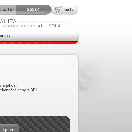
Košík
prázdný
0,00 Kč
TAKTY
ní jakosti
již konečné ceny s DPH
ní pneu