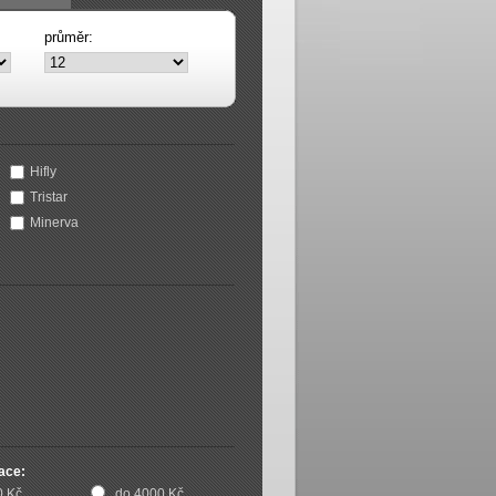
průměr:
Hifly
Tristar
Minerva
ace:
0 Kč
do 4000 Kč