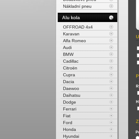
Nákladní pneu
Alu kola
OFFROAD 4x4
Karavan
U
Alfa Romeo
Audi
BMW
Cadillac
Citroën
Cupra
P
Dacia
R
Daewoo
Daihatsu
Dodge
H
Ferrari
Fiat
Z
Ford
Honda
P
Hyundai