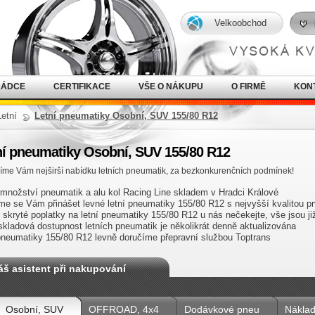
Velkoobchod
RÁDCE
CERTIFIKACE
VŠE O NÁKUPU
O FIRMĚ
KON
Letní
Letní pneumatiky Osobní, SUV 155/80 R12
ní pneumatiky Osobní, SUV 155/80 R12
íme Vám nejširší nabídku letních pneumatik, za bezkonkurenčních podmínek!
 množství pneumatik a alu kol Racing Line skladem v Hradci Králové
me se Vám přinášet levné letní pneumatiky 155/80 R12 s nejvyšší kvalitou prv
 skryté poplatky na letní pneumatiky 155/80 R12 u nás nečekejte, vše jsou 
skladová dostupnost letních pneumatik je několikrát denně aktualizována
 pneumatiky 155/80 R12 levně doručíme přepravní službou Toptrans
áš asistent při nakupování
Osobní, SUV
OFFROAD, 4x4
Dodávkové pneu
Náklad