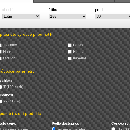
období:
šířka:
profil:
přesněte výrobce pneumatik
Tracmax
Petlas
Nankang
Rotalla
Ovation
Imperial
růvodce parametry
ychlost
T (190 km/h)
motnost
77 (412 kg)
působ řazení produktu
odle ceny:
Podle dostupnosti:
Cenová rel
od nejnižší ceny
od nejrychlejšího
do 200