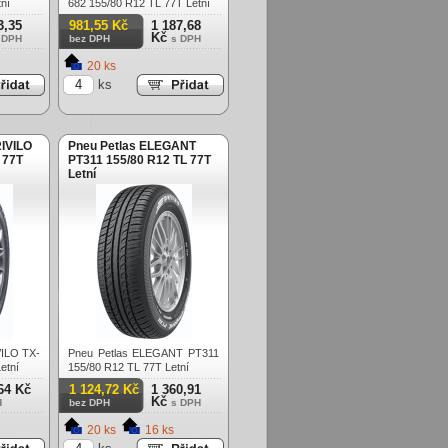
ní
682 155/80 R12 TL 77T Letní
3,35
981,55 Kč
1 187,68
Kč
 DPH
bez DPH
s DPH
20 ks
ks
IVILO
Pneu Petlas ELEGANT
 77T
PT311 155/80 R12 TL 77T
Letní
ILO TX-
Pneu Petlas ELEGANT PT311
etní
155/80 R12 TL 77T Letní
64 Kč
1 124,72 Kč
1 360,91
Kč
H
bez DPH
s DPH
20 ks
16 ks