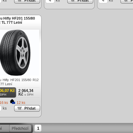
ks
ks
ks
u Hifly HF201 155/80
 TL 77T Letní
u Hifly HF201 155/80 R12
7T Letní
06,07 Kč
2 064,34
Kč
 DPH
s DPH
16 ks
12 ks
ks
1