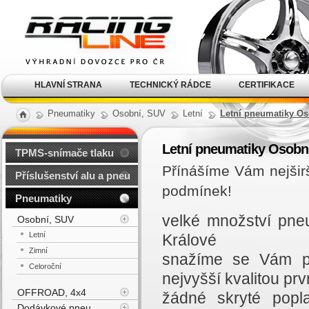
Alu kola, elektrony, litá
kola Racing Line
HLAVNÍ STRANA
TECHNICKÝ RÁDCE
CERTIFIKACE
Pneumatiky
Osobní, SUV
Letní
Letní pneumatiky Os
Letní pneumatiky Osobn
TPMS-snímače tlaku
Přínášíme Vám nejšir
Příslušenství alu a pneu
podmínek!
Pneumatiky
velké množství pne
Osobní, SUV
Letní
Králové
Zimní
snažíme se Vám př
Celoroční
nejvyšší kvalitou prvn
OFFROAD, 4x4
žádné skryté popl
Dodávkové pneu