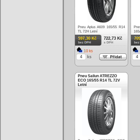
Pneu Aplus A609 165/55 R14
Pne
TL 72H Letní
165
597,30 Kč
722,73 Kč
70
bez DPH
s DPH
bez
10 ks
ks
Pneu Sailun ATREZZO
ECO 165/55 R14 TL 72V
Letní