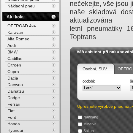
nečekejte, vše jsou
Nákladní pneu
naše skladová dost
Alu kola
aktualizována
OFFROAD 4x4
letní pneumatiky 
Karavan
Toptrans
Alfa Romeo
Audi
Váš asistent při nakupován
BMW
Cadillac
Citroën
Osobní, SUV
OFFROA
Cupra
Dacia
období:
š
Daewoo
Daihatsu
Dodge
Ferrari
Upřesněte výrobce pneumati
Fiat
Ford
Nankang
Honda
Minerva
Hyundai
Sailun