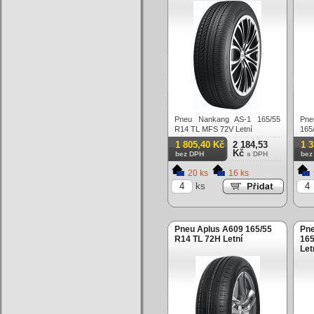
Pneu Nankang AS-1 165/55
Pne
R14 TL MFS 72V Letní
165
1 805,40 Kč
2 184,53
1 
Kč
bez DPH
s DPH
bez
20 ks
16 ks
ks
Pneu Aplus A609 165/55
Pne
R14 TL 72H Letní
165
Let