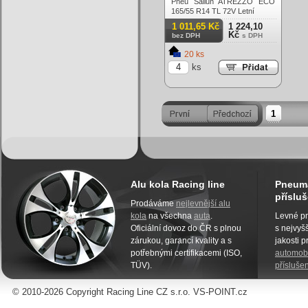
Pneu Sailun ATREZZO ECO
165/55 R14 TL 72V Letní
1 011,65 Kč
1 224,10
Kč
bez DPH
s DPH
20 ks
ks
1
Alu kola Racing line
Pneuma
přísluš
Prodáváme
nejlevnější alu
kola
na všechna
auta
.
Levné pn
Oficiální dovoz do ČR s plnou
s nejvyšš
zárukou, garancí kvality a s
jakosti 
potřebnými certifikacemi (ISO,
automobi
TÜV).
příslušen
© 2010-2026 Copyright Racing Line CZ s.r.o. VS-POINT.cz