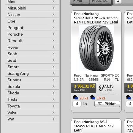
1
Mini
Mitsubishi
Pneu Nankang
Pne
Nissan
SPORTNEX NS-2R 165/55
VI-
Opel
R14 TL MEDIUM 72V Letní
Let
Peugeot
Porsche
Renault
Rover
Saab
Seat
Smart
SsangYong
Pneu Nankang SPORTNEX
Pne
Subaru
NS-2R 165/55 R14 TL
682
MEDIUM 72V Letní
Suzuki
1 961,31 Kč
2 373,19
1 
Kč
bez DPH
s DPH
bez
Škoda
20 ks
16 ks
Tesla
ks
Toyota
Volvo
VW
Pneu Nankang AS-1
Pn
165/55 R14 TL MFS 72V
515
Letní
72V