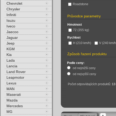
Chevrolet
Roadstone
Chrysler
Infiniti
Průvodce parametry
Isuzu
Hmotnost
Iveco
72 (355 kg)
Jaecoo
Jaguar
Rychlost
Jeep
H (210 km/h)
V (240 km/h
KGM
Způsob řazení produktu
Kia
Lada
Podle ceny:
Lancia
od nejnižší ceny
Land Rover
od nejvyšší ceny
Leapmotor
Lexus
Počet odpovídajících produktů:
13
MAN
Maserati
Mazda
Mercedes
MG