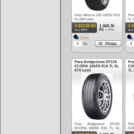
Pneu Minerva 209 185/55 R16
Pne
TL 83H Letní
TL 
1 213,52 Kč
1 468,36
1 
Kč
bez DPH
s DPH
bez
12 ks
ks
Pneu Bridgestone EP150
Pne
ECOPIA 185/55 R16 TL XL
CO
87H Letní
TL 
Pneu Bridgestone EP150
Pn
ECOPIA 185/55 R16 TL XL
CON
87H Letní
XL 