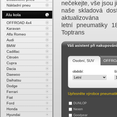
nečekejte, vše jsou
Nákladní pneu
naše skladová dost
Alu kola
aktualizována
OFFROAD 4x4
letní pneumatiky 
Karavan
Toptrans
Alfa Romeo
Audi
Váš asistent při nakupován
BMW
Cadillac
Citroën
Osobní, SUV
OFFROA
Cupra
Dacia
období:
š
Daewoo
Daihatsu
Dodge
Ferrari
Upřesněte výrobce pneumati
Fiat
Ford
DUNLOP
Honda
Nexen
Hyundai
Goodyear