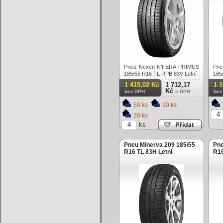
Pneu Nexen N'FERA PRIMUS
Pn
185/55 R16 TL RPB 83V Letní
185
1 415,02 Kč
1 712,17
1 
Kč
bez DPH
s DPH
bez
50 ks
90 ks
20 ks
ks
Pneu Minerva 209 185/55
Pne
R16 TL 83H Letní
R16