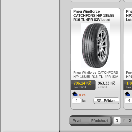
Pneu Windforce
Pn
CATCHFORS H/P 185/55
HP1
R16 TL 4PR 83V Letní
Let
Pneu Windforce CATCHFORS
Pn
H/P 185/55 R16 TL 4PR 83V
HP1
Letní
Letn
796,14 Kč
963,33 Kč
1 
bez DPH
s DPH
bez
8 ks
ks
1
2
3