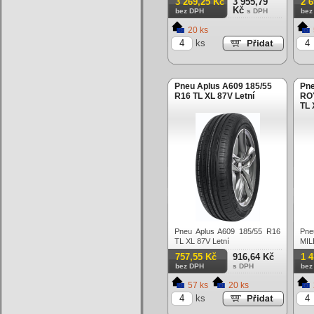
3 269,25 Kč
3 955,79
2 
Kč
bez DPH
s DPH
bez
20 ks
ks
Pneu Aplus A609 185/55
Pn
R16 TL XL 87V Letní
ROY
TL 
Pneu Aplus A609 185/55 R16
Pn
TL XL 87V Letní
MIL
Letn
757,55 Kč
916,64 Kč
1 
bez DPH
s DPH
bez
57 ks
20 ks
ks