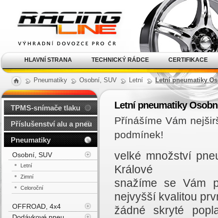
Alu kola, elektrony, litá
kola Racing Line
HLAVNÍ STRANA
TECHNICKÝ RÁDCE
CERTIFIKACE
Pneumatiky
Osobní, SUV
Letní
Letní pneumatiky Os
Letní pneumatiky Osobn
TPMS-snímače tlaku
Přínášíme Vám nejšir
Příslušenství alu a pneu
podmínek!
Pneumatiky
velké množství pne
Osobní, SUV
Letní
Králové
Zimní
snažíme se Vám př
Celoroční
nejvyšší kvalitou prvn
OFFROAD, 4x4
žádné skryté popl
Dodávkové pneu