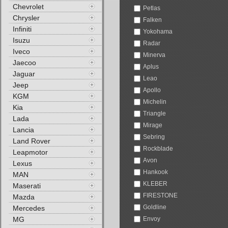
Chevrolet
Petlas
Chrysler
Falken
Infiniti
Yokohama
Isuzu
Radar
Iveco
Minerva
Jaecoo
Aplus
Jaguar
Leao
Jeep
Apollo
KGM
Michelin
Kia
Triangle
Lada
Mirage
Lancia
Sebring
Land Rover
Rockblade
Leapmotor
Avon
Lexus
Hankook
MAN
KLEBER
Maserati
FIRESTONE
Mazda
Goldline
Mercedes
MG
Envoy