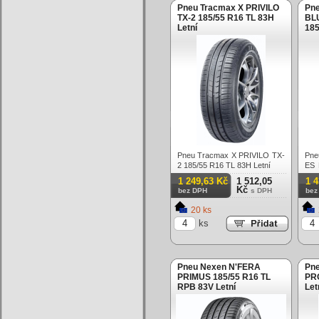
Pneu Tracmax X PRIVILO
Pn
TX-2 185/55 R16 TL 83H
BL
Letní
185
Pneu Tracmax X PRIVILO TX-
Pne
2 185/55 R16 TL 83H Letní
ES 
Letn
1 249,63 Kč
1 512,05
1 
Kč
bez DPH
s DPH
bez
20 ks
ks
Pneu Nexen N'FERA
Pn
PRIMUS 185/55 R16 TL
PRO
RPB 83V Letní
Let