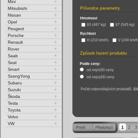
Mini
Průvodce parametry
Mitsubishi
Nissan
Hmotnost
Opel
83 (487 kg)
87 (545 kg)
Peugeot
Rychlost
Porsche
H (210 km/h)
V (240 km/h
Renault
Rover
Způsob řazení produktu
Saab
Seat
Podle ceny:
Smart
od nejnižší ceny
SsangYong
od nejvyšší ceny
Subaru
Počet odpovídajících produktů:
11
Suzuki
Škoda
Tesla
Toyota
Volvo
VW
1
2
3