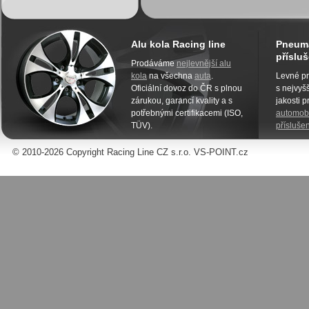
Alu kola Racing line
Pneuma
přísluš
Prodáváme
nejlevnější alu
kola
na všechna
auta
.
Levné pn
Oficiální dovoz do ČR s plnou
s nejvyšš
zárukou, garancí kvality a s
jakosti 
potřebnými certifikacemi (ISO,
automobi
TÜV).
příslušen
© 2010-2026 Copyright Racing Line CZ s.r.o. VS-POINT.cz