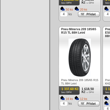
Kč
bez DPH
s DPH
bez
50 ks
20 ks
ks
Pneu Minerva 209 185/65
Pn
R15 TL 88H Letní
ES0
88H
Pneu Minerva 209 185/65 R15
Pne
TL 88H Letní
KH
Letn
1 337,60 Kč
1 618,50
1 1
Kč
bez DPH
s DPH
bez
16 ks
12 ks
ks