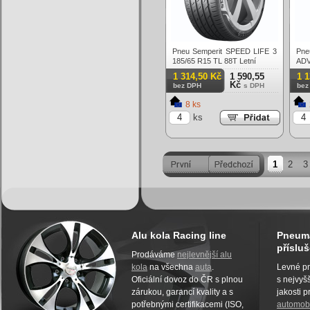
Pneu Semperit SPEED LIFE 3
P
185/65 R15 TL 88T Letní
ADV
88T
1 314,50 Kč
1 590,55
1 
Kč
bez DPH
s DPH
bez
8 ks
ks
1
2
3
Alu kola Racing line
Pneuma
přísluš
Prodáváme
nejlevnější alu
kola
na všechna
auta
.
Levné pn
Oficiální dovoz do ČR s plnou
s nejvyšš
zárukou, garancí kvality a s
jakosti 
potřebnými certifikacemi (ISO,
automobi