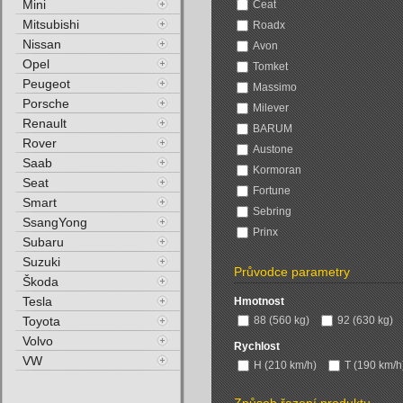
Mini
Ceat
Mitsubishi
Roadx
Nissan
Avon
Opel
Tomket
Peugeot
Massimo
Porsche
Milever
Renault
BARUM
Rover
Austone
Saab
Kormoran
Seat
Fortune
Smart
Sebring
SsangYong
Prinx
Subaru
Suzuki
Průvodce parametry
Škoda
Tesla
Hmotnost
Toyota
88 (560 kg)
92 (630 kg)
Volvo
Rychlost
VW
H (210 km/h)
T (190 km/h