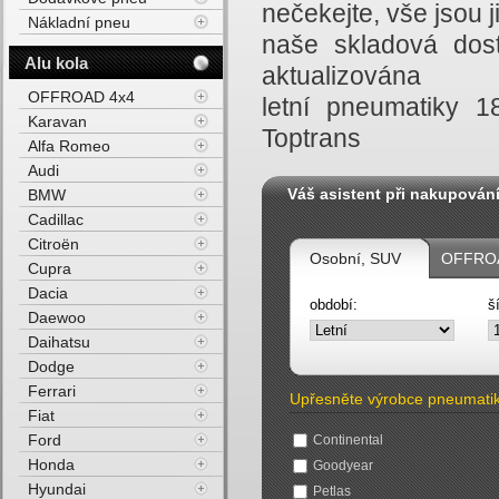
nečekejte, vše jsou
Nákladní pneu
naše skladová dost
Alu kola
aktualizována
OFFROAD 4x4
letní pneumatiky 
Karavan
Toptrans
Alfa Romeo
Audi
Váš asistent při nakupován
BMW
Cadillac
Citroën
Osobní, SUV
OFFROA
Cupra
Dacia
období:
š
Daewoo
Daihatsu
Dodge
Ferrari
Upřesněte výrobce pneumati
Fiat
Ford
Continental
Honda
Goodyear
Hyundai
Petlas