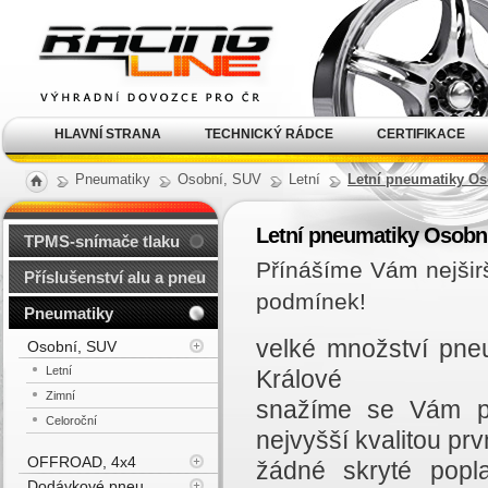
Alu kola, elektrony, litá
kola Racing Line
HLAVNÍ STRANA
TECHNICKÝ RÁDCE
CERTIFIKACE
Pneumatiky
Osobní, SUV
Letní
Letní pneumatiky Os
Letní pneumatiky Osobn
TPMS-snímače tlaku
Přínášíme Vám nejšir
Příslušenství alu a pneu
podmínek!
Pneumatiky
velké množství pne
Osobní, SUV
Letní
Králové
Zimní
snažíme se Vám př
Celoroční
nejvyšší kvalitou prvn
OFFROAD, 4x4
žádné skryté popl
Dodávkové pneu