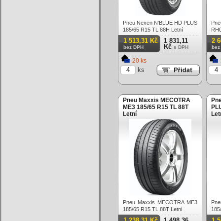
Pneu Nexen N'BLUE HD PLUS
Pne
185/65 R15 TL 88H Letní
RH
Letn
1 513,31 Kč
1 831,11
2 
Kč
bez DPH
s DPH
bez
20 ks
ks
Pneu Maxxis MECOTRA
Pn
ME3 185/65 R15 TL 88T
PLU
Letní
Let
Pneu Maxxis MECOTRA ME3
Pne
185/65 R15 TL 88T Letní
185
1 238,31 Kč
1 498,36
1 