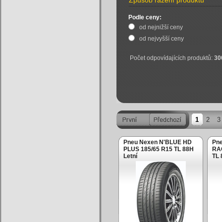
Způsob řazení produktu
Podle ceny:
od nejnižší ceny
od nejvyšší ceny
Počet odpovídajících produktů:
30
1
2
3
Pneu Nexen N'BLUE HD
Pne
PLUS 185/65 R15 TL 88H
RA
Letní
TL 