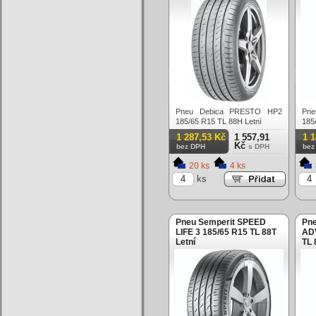
Pneu Debica PRESTO HP2
Pn
185/65 R15 TL 88H Letní
185
1 287,53 Kč
1 557,91
1 
Kč
bez DPH
s DPH
bez
20 ks
4 ks
ks
Pneu Semperit SPEED
Pne
LIFE 3 185/65 R15 TL 88T
AD
Letní
TL 