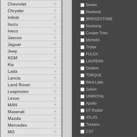
Chevrolet
Nexen
Chrysler
Hankook
Infiniti
BRIDGESTONE
Isuzu
Nankang
Iveco
Cooper Tires
Jaecoo
Michelin
Jaguar
Tristar
Jeep
FULDA
KGM
LAUFENN
Kia
Ovation
Lada
TORQUE
Lancia
West Lake
Land Rover
Sailun
Leapmotor
UNIROYAL
Lexus
Apollo
MAN
GT Radial
Maserati
ATLAS
Mazda
Trazano
Mercedes
MG
CST