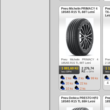
Pneu Michelin PRIMACY 4
Pne
185/65 R15 TL 88T Letní
TX-
Let
Pneu Michelin PRIMACY 4
Pne
185/65 R15 TL 88T Letní
2 1
1 881,60 Kč
2 276,74
1 
Kč
bez DPH
s DPH
bez
2 ks
2 ks
99 ks
20 ks
22 ks
10 ks
2 ks
ks
Pneu Debica PRESTO HP2
Pn
185/65 R15 TL 88H Letní
185