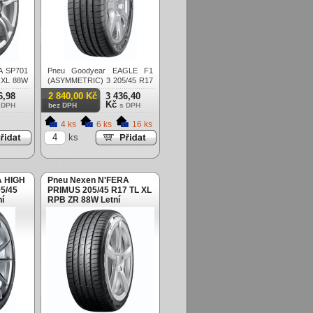
A SP701
Pneu Goodyear EAGLE F1
 XL 88W
(ASYMMETRIC) 3 205/45 R17
TL XL FP EVR 88W Letní
6,98
2 840,00 Kč
3 436,40
Kč
 DPH
bez DPH
s DPH
4 ks
6 ks
16 ks
ks
A HIGH
Pneu Nexen N'FERA
5/45
PRIMUS 205/45 R17 TL XL
í
RPB ZR 88W Letní