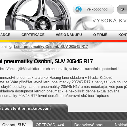
Velkoobchod
RÁDCE
CERTIFIKACE
VŠE O NÁKUPU
O FIRMĚ
KON
Letní
Letní pneumatiky Osobní, SUV 205/45 R17
ní pneumatiky Osobní, SUV 205/45 R17
íme Vám nejširší nabídku letních pneumatik, za bezkonkurenčních podmínek!
 množství pneumatik a alu kol Racing Line skladem v Hradci Králové
me se Vám přinášet levné letní pneumatiky 205/45 R17 s nejvyšší kvalitou prv
 skryté poplatky na letní pneumatiky 205/45 R17 u nás nečekejte, vše jsou 
skladová dostupnost letních pneumatik je několikrát denně aktualizována
 pneumatiky 205/45 R17 levně doručíme přepravní službou Toptrans
áš asistent při nakupování
Osobní, SUV
OFFROAD, 4x4
Dodávkové pneu
Náklad