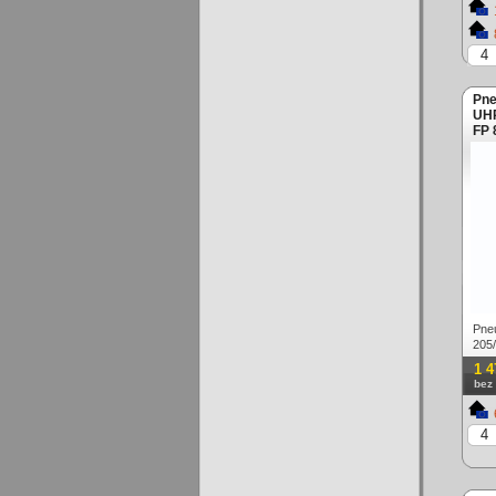
Pne
UHP
FP 
Pne
205
Letn
1 4
bez