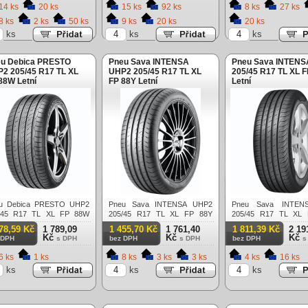
14 ks
20 ks
15 ks
92 ks
8 ks
27 ks
8 ks
2 ks
50 ks
9 ks
20 ks
20 ks
ks
ks
ks
u Debica PRESTO
Pneu Sava INTENSA
Pneu Sava INTENS
2 205/45 R17 TL XL
UHP2 205/45 R17 TL XL
205/45 R17 TL XL 
88W Letní
FP 88Y Letní
Letní
u Debica PRESTO UHP2
Pneu Sava INTENSA UHP2
Pneu Sava INTEN
/45 R17 TL XL FP 88W
205/45 R17 TL XL FP 88Y
205/45 R17 TL XL
í
Letní
Letní
78,59 Kč
1 789,09
1 455,70 Kč
1 761,40
1 811,39 Kč
2 19
Kč
Kč
Kč
 DPH
s DPH
bez DPH
s DPH
bez DPH
s
6 ks
1 ks
8 ks
3 ks
3 ks
4 ks
16 ks
ks
ks
ks