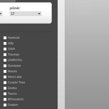
průměr:
Hankook
Hifly
SAVA
Tracmax
UNIROYAL
Goodyear
Maxxis
West Lake
Cooper Tires
Zeetex
Taurus
BFGoodrich
Ovation