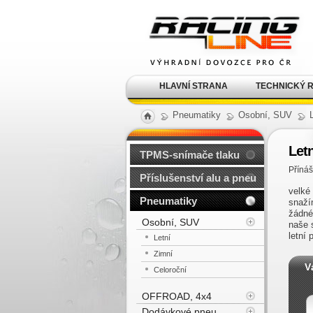
Alu kola, elektrony, litá
kola Racing Line
HLAVNÍ STRANA
TECHNICKÝ 
Pneumatiky
Osobní, SUV
Let
TPMS-snímače tlaku
Přínáš
Příslušenství alu a pneu
velké
Pneumatiky
snaží
žádné
Osobní, SUV
naše 
letní
Letní
Zimní
V
Celoroční
OFFROAD, 4x4
Dodávkové pneu