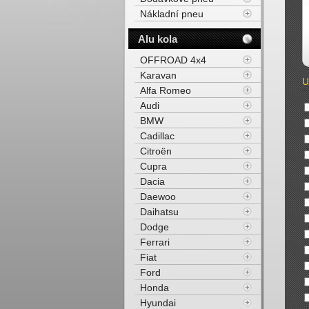
Nákladní pneu
Alu kola
OFFROAD 4x4
Karavan
U
Alfa Romeo
Audi
BMW
Cadillac
Citroën
Cupra
Dacia
Daewoo
Daihatsu
Dodge
Ferrari
Fiat
Ford
Honda
Hyundai