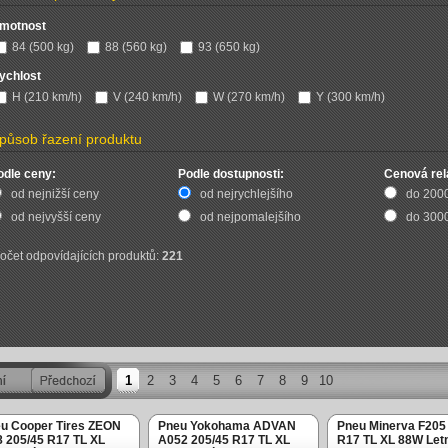
motnost
84 (500 kg)
88 (560 kg)
93 (650 kg)
ychlost
H (210 km/h)
V (240 km/h)
W (270 km/h)
Y (300 km/h)
působ řazení produktu
odle ceny:
Podle dostupnosti:
Cenová rel
od nejnižší ceny
od nejrychlejšího
do 200
od nejvyšší ceny
od nejpomalejšího
do 300
očet odpovídajících produktů:
221
1
2
3
4
5
6
7
8
9
10
u Cooper Tires ZEON
Pneu Yokohama ADVAN
Pneu Minerva F205
 205/45 R17 TL XL
A052 205/45 R17 TL XL
R17 TL XL 88W Letn