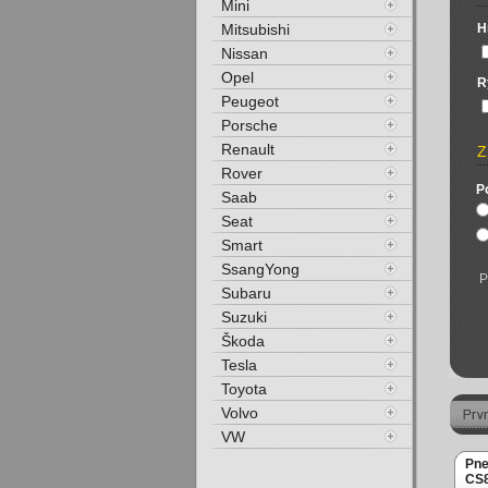
Mini
Mitsubishi
H
Nissan
Opel
R
Peugeot
Porsche
Renault
Z
Rover
P
Saab
Seat
Smart
SsangYong
P
Subaru
Suzuki
Škoda
Tesla
Toyota
Volvo
VW
Pne
CS8