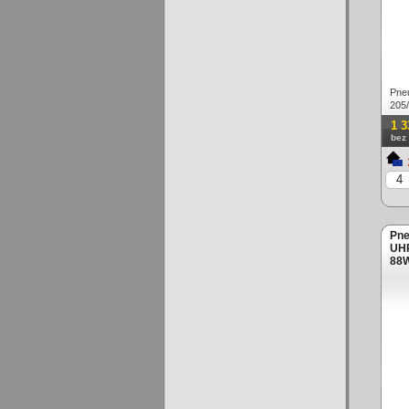
Pne
205
1 3
bez
Pne
UHP
88W