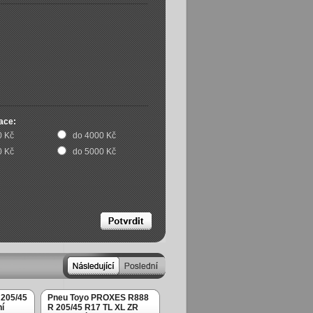
ace:
0 Kč
do 4000 Kč
0 Kč
do 5000 Kč
 205/45
Pneu Toyo PROXES R888
í
R 205/45 R17 TL XL ZR