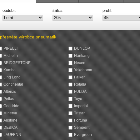
období:
šířka:
profil:
přesněte výrobce pneumatik
PIRELLI
DUNLOP
Michelin
Nankang
BRIDGESTONE
Nexen
Kumho
Yokohama
Ling Long
Falken
Continental
Rotalla
Altenzo
FULDA
Petlas
Toyo
Goodride
Imperial
Minerva
Tristar
Austone
Fortuna
DEBICA
Semperit
LAUFENN
Evergreen