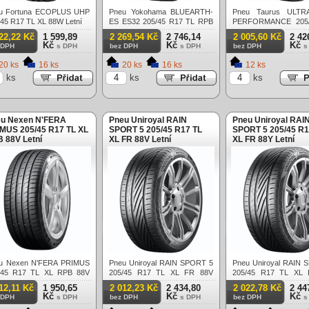
u Fortuna ECOPLUS UHP
Pneu Yokohama BLUEARTH-
Pneu Taurus ULTR
/45 R17 TL XL 88W Letní
ES ES32 205/45 R17 TL RPB
PERFORMANCE 205/
84V Letní
TL XL 88W Letní
22,22 Kč
1 599,89
2 269,54 Kč
2 746,14
2 005,60 Kč
2 42
Kč
Kč
Kč
 DPH
s DPH
bez DPH
s DPH
bez DPH
s
20 ks
16 ks
20 ks
16 ks
12 ks
ks
ks
ks
u Nexen N'FERA
Pneu Uniroyal RAIN
Pneu Uniroyal RAI
MUS 205/45 R17 TL XL
SPORT 5 205/45 R17 TL
SPORT 5 205/45 R1
 88V Letní
XL FR 88V Letní
XL FR 88Y Letní
u Nexen N'FERA PRIMUS
Pneu Uniroyal RAIN SPORT 5
Pneu Uniroyal RAIN 
/45 R17 TL XL RPB 88V
205/45 R17 TL XL FR 88V
205/45 R17 TL XL
í
Letní
Letní
12,11 Kč
1 950,65
2 012,23 Kč
2 434,80
2 022,78 Kč
2 44
Kč
Kč
Kč
 DPH
s DPH
bez DPH
s DPH
bez DPH
s