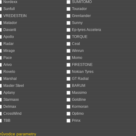
Nordexx
SUMITOMO
Sunfull
Tourador
VREDESTEIN
Grenlander
Matador
Sunny
Davanti
Ep-tyres Accelera
Apollo
TORQUE
Radar
Ceat
Mirage
Winrun
Pace
Momo
Arivo
FIRESTONE
Rovelo
Nokian Tyres
Marshal
GT Radial
Master Steel
BARUM
Aptany
Massimo
Starmaxx
Goldline
Delmax
Kormoran
CrossWind
Optimo
TBB
Prinx
růvodce parametry