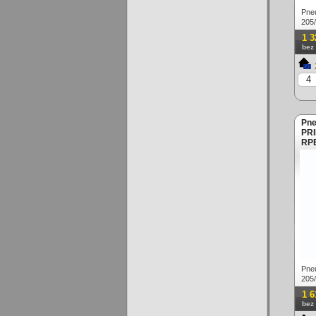
Pne
205
1 3
bez
Pne
PRI
RPB
Pne
205
Letn
1 6
bez