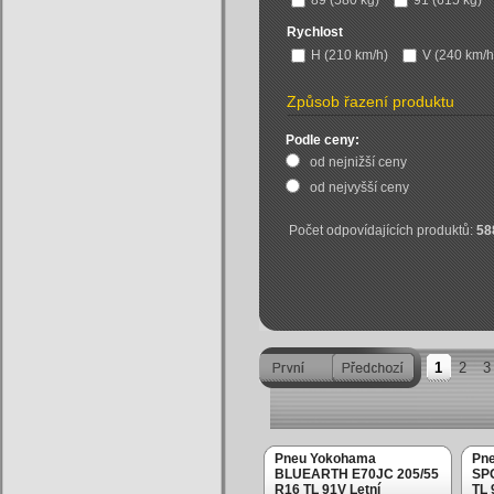
89 (580 kg)
91 (615 kg)
Rychlost
H (210 km/h)
V (240 km/h
Způsob řazení produktu
Podle ceny:
od nejnižší ceny
od nejvyšší ceny
Počet odpovídajících produktů:
58
1
2
3
Pneu Yokohama
Pn
BLUEARTH E70JC 205/55
SPO
R16 TL 91V Letní
TL 