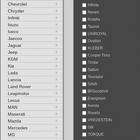
Chevrolet
Infinity
Chrysler
Nexen
Infiniti
Rotalla
Isuzu
Taurus
Iveco
UNIROYAL
Jaecoo
Ovation
Jaguar
KLEBER
Jeep
Cooper Tires
KGM
Tristar
Kia
Sailun
Lada
Tourador
Lancia
SAVA
Land Rover
BFGoodrich
Leapmotor
Evergreen
Lexus
Kenda
MAN
Rovelo
Maserati
VREDESTEIN
Mazda
Giti
Mercedes
MG
TORQUE