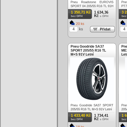
Pneu Roadstone EUROVIS
Pne
SPORT 04 205/55 R16 TL 91H
PT7
Letní
91V
1 350,71 Kč
1 634,36
3 
Kč
bez DPH
s DPH
bez
20 ks
ks
Pneu Goodride SA37
Pn
SPORT 205/55 R16 TL
ME3
M+S 91V Letní
Let
Pneu Goodride SA37 SPORT
Pne
205/55 R16 TL M+S 91V Letní
205
1 433,40 Kč
1 734,41
1 
Kč
bez DPH
s DPH
bez