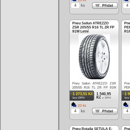
18 ks
ks
Pneu Sailun ATREZZO
Pne
ZSR 205/55 R16 TL ZR FP
PE
91W Letní
R16
Pneu Sailun ATREZZO ZSR
Pn
205/55 R16 TL ZR FP 91W
PE
Letní
TL 
1 273,51 Kč
1 540,95
1 
Kč
bez DPH
s DPH
bez
20 ks
ks
Pneu Rotalla SETULA E-
Pn