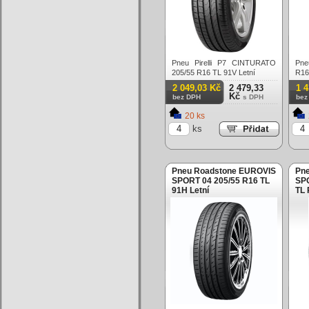
Pneu Pirelli P7 CINTURATO
Pne
205/55 R16 TL 91V Letní
R16
2 049,03 Kč
2 479,33
1 
Kč
bez DPH
s DPH
bez
20 ks
ks
Pneu Roadstone EUROVIS
Pne
SPORT 04 205/55 R16 TL
SP
91H Letní
TL 