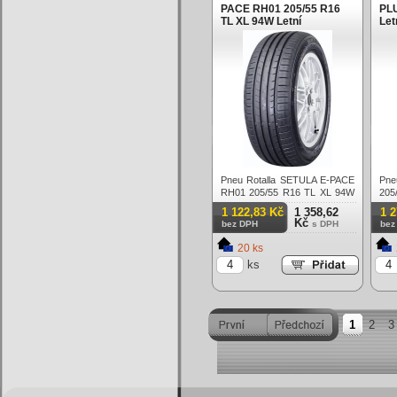
PACE RH01 205/55 R16
PLU
TL XL 94W Letní
Let
Pneu Rotalla SETULA E-PACE
Pne
RH01 205/55 R16 TL XL 94W
205
Letní
1 122,83 Kč
1 358,62
1 
Kč
bez DPH
s DPH
bez
20 ks
ks
1
2
3