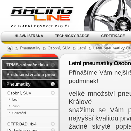
Alu kola, elektrony, litá
kola Racing Line
HLAVNÍ STRANA
TECHNICKÝ RÁDCE
CERTIFIKACE
Pneumatiky
Osobní, SUV
Letní
Letní pneumatiky Os
Letní pneumatiky Osobn
TPMS-snímače tlaku
Přínášíme Vám nejšir
Příslušenství alu a pneu
podmínek!
Pneumatiky
velké množství pne
Osobní, SUV
Letní
Králové
Zimní
snažíme se Vám př
Celoroční
nejvyšší kvalitou prvn
OFFROAD, 4x4
žádné skryté popl
Dodávkové pneu