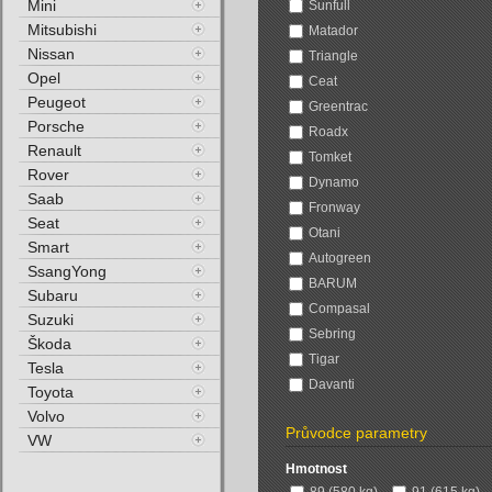
Mini
Sunfull
Mitsubishi
Matador
Nissan
Triangle
Opel
Ceat
Peugeot
Greentrac
Porsche
Roadx
Renault
Tomket
Rover
Dynamo
Saab
Fronway
Seat
Otani
Smart
Autogreen
SsangYong
BARUM
Subaru
Compasal
Suzuki
Sebring
Škoda
Tigar
Tesla
Davanti
Toyota
Volvo
Průvodce parametry
VW
Hmotnost