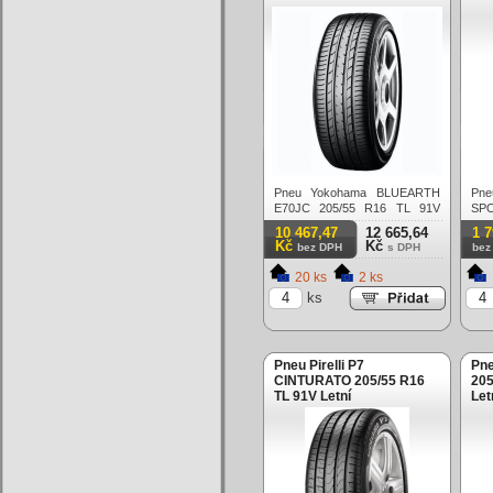
Pneu Yokohama BLUEARTH
Pn
E70JC 205/55 R16 TL 91V
SPO
Letní
91V
10 467,47
12 665,64
1 
Kč
Kč
bez DPH
s DPH
bez
20 ks
2 ks
ks
Pneu Pirelli P7
Pne
CINTURATO 205/55 R16
205
TL 91V Letní
Let