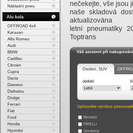
nečekejte, vše jsou
Nákladní pneu
naše skladová dost
Alu kola
aktualizována
OFFROAD 4x4
letní pneumatiky 
Karavan
Toptrans
Alfa Romeo
Audi
Váš asistent při nakupován
BMW
Cadillac
Citroën
Osobní, SUV
OFFROA
Cupra
Dacia
období:
š
Daewoo
Daihatsu
Dodge
Ferrari
Upřesněte výrobce pneumati
Fiat
Ford
Michelin
Honda
PIRELLI
Hyundai
Goodyear