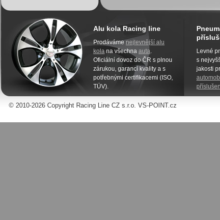
Alu kola Racing line
Pneuma
přísluš
Prodáváme
nejlevnější alu
kola
na všechna
auta
.
Levné pn
Oficiální dovoz do ČR s plnou
s nejvyšš
zárukou, garancí kvality a s
jakosti 
potřebnými certifikacemi (ISO,
automobi
TÜV).
příslušen
© 2010-2026 Copyright Racing Line CZ s.r.o. VS-POINT.cz