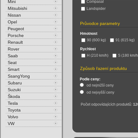
Mini
Compasal
Mitsubishi
Landspider
Nissan
Opel
Průvodce parametry
Peugeot
Hmotnost
Porsche
90 (600 kg)
91 (615 kg)
Renault
Rover
Rychlost
Saab
H (210 km/h)
S (180 km/h
Seat
Způsob řazení produktu
Smart
SsangYong
Podle ceny:
Subaru
od nejnižší ceny
Suzuki
od nejvyšší ceny
Škoda
Tesla
Počet odpovídajících produktů:
12
Toyota
Volvo
VW