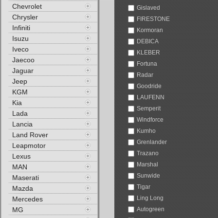
Chevrolet
Gislaved
Chrysler
FIRESTONE
Infiniti
Kormoran
Isuzu
DEBICA
Iveco
KLEBER
Jaecoo
Fortuna
Jaguar
Radar
Jeep
Goodride
KGM
LAUFENN
Kia
Semperit
Lada
Windforce
Lancia
Kumho
Land Rover
Grenlander
Leapmotor
Trazano
Lexus
Marshal
MAN
Sunwide
Maserati
Tigar
Mazda
Ling Long
Mercedes
MG
Autogreen