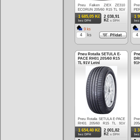
Pneu Falken ZIEX ZE310
Pn
ECORUN 205/60 R15 TL 91V
PE
Letní
TL 
1 685,05 Kč
2 038,91
1 
Kč
bez DPH
s DPH
bez
9 ks
ks
Pneu Rotalla SETULA E-
Pne
PACE RH01 205/60 R15
DRI
TL 91V Letní
91H
Pneu Rotalla SETULA E-PACE
Pne
RH01 205/60 R15 TL 91V
205
Letní
1 654,40 Kč
2 001,82
1 
Kč
bez DPH
s DPH
bez