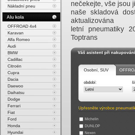
nečekejte, vše jsou
Nákladní pneu
naše skladová dost
Alu kola
aktualizována
OFFROAD 4x4
letní pneumatiky 
Karavan
Toptrans
Alfa Romeo
Audi
Váš asistent při nakupován
BMW
Cadillac
Citroën
Osobní, SUV
OFFROA
Cupra
Dacia
období:
š
Daewoo
Daihatsu
Dodge
Ferrari
Upřesněte výrobce pneumati
Fiat
Ford
Michelin
Honda
DUNLOP
Hyundai
Nexen