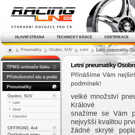
Alu kola, elektrony, litá
kola Racing Line
HLAVNÍ STRANA
TECHNICKÝ RÁDCE
CERTIFIKACE
Pneumatiky
Osobní, SUV
Letní
Letní pneumatiky Os
Letní pneumatiky Osobn
TPMS-snímače tlaku
Přínášíme Vám nejšir
Příslušenství alu a pneu
podmínek!
Pneumatiky
velké množství pne
Osobní, SUV
Letní
Králové
Zimní
snažíme se Vám př
Celoroční
nejvyšší kvalitou prvn
OFFROAD, 4x4
žádné skryté popl
Dodávkové pneu