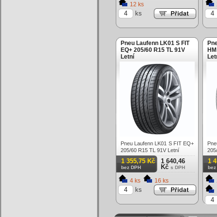
12 ks
ks
Pneu Laufenn LK01 S FIT
Pn
EQ+ 205/60 R15 TL 91V
HM 
Letní
Let
Pneu Laufenn LK01 S FIT EQ+
Pne
205/60 R15 TL 91V Letní
205
1 355,75 Kč
1 640,46
1 
Kč
bez DPH
s DPH
bez
4 ks
16 ks
ks