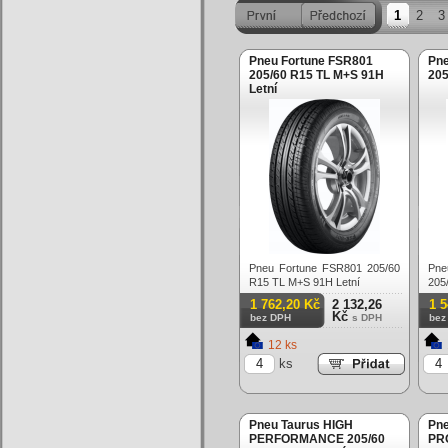
1
2
3
Pneu Fortune FSR801
Pn
205/60 R15 TL M+S 91H
205
Letní
Pneu Fortune FSR801 205/60
Pn
R15 TL M+S 91H Letní
205
1 762,20 Kč
2 132,26
1 
Kč
bez DPH
s DPH
bez
12 ks
ks
Pneu Taurus HIGH
Pn
PERFORMANCE 205/60
PRO