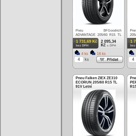
Pneu BFGoodrich
Pne
ADVANTAGE 205/60 R15 TL
205
91V Letní
1 731,69 Kč
2 095,34
1 
Kč
bez DPH
s DPH
bez
4 ks
16 ks
ks
Pneu Falken ZIEX ZE310
Pne
ECORUN 205/60 R15 TL
PE
91V Letní
R15