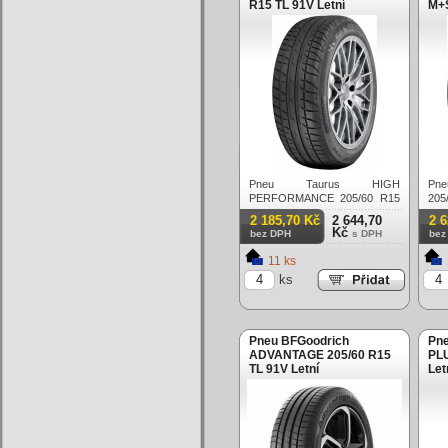
R15 TL 91V Letní
M+S
Pneu Taurus HIGH
Pn
PERFORMANCE 205/60 R15
205
TL 91V Letní
Letn
2 185,70 Kč
2 644,70
2 
Kč
bez DPH
s DPH
bez
11 ks
ks
Pneu BFGoodrich
Pn
ADVANTAGE 205/60 R15
PLU
TL 91V Letní
Let