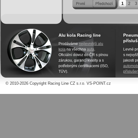
1
2
3
Alu kola Racing line
Pneuma
přísluš
Prodáváme
nejlevnější alu
kola
na všechna
auta
.
Levné pn
Oficiální dovoz do ČR s plnou
s nejvyšš
zárukou, garancí kvality a s
jakosti 
potřebnými certifikacemi (ISO,
automobi
TÜV).
příslušen
© 2010-2026 Copyright Racing Line CZ s.r.o. VS-POINT.cz