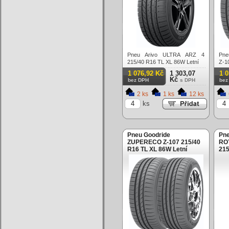
Pneu Arivo ULTRA ARZ 4
Pne
215/40 R16 TL XL 86W Letní
Z-1
86W
1 076,92 Kč
1 303,07
1 
Kč
bez DPH
s DPH
bez
2 ks
1 ks
12 ks
ks
Pneu Goodride
Pn
ZUPERECO Z-107 215/40
RO
R16 TL XL 86W Letní
215
Let