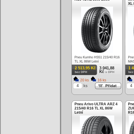
XL 
Pneu Kumho HS51 215/40 R16
Pn
TL XL 86W Letní
MAS
86Y
2 513,95 Kč
3 041,88
1 
Kč
bez DPH
s DPH
bez
20 ks
16 ks
ks
Pneu Arivo ULTRA ARZ 4
Pne
215/40 R16 TL XL 86W
ZU
Letní
R16