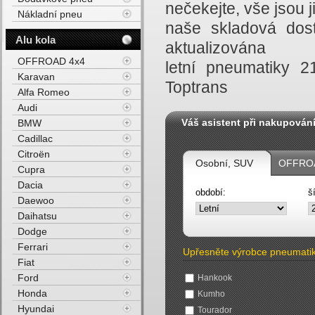
nečekejte, vše jsou
Nákladní pneu
naše skladová dost
Alu kola
aktualizována
OFFROAD 4x4
letní pneumatiky 
Karavan
Toptrans
Alfa Romeo
Audi
Váš asistent při nakupován
BMW
Cadillac
Citroën
Osobní, SUV
OFFROA
Cupra
Dacia
období:
š
Daewoo
Daihatsu
Dodge
Ferrari
Upřesněte výrobce pneumati
Fiat
Ford
Hankook
Honda
Kumho
Hyundai
Tourador