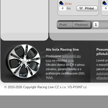
20 ks
ks
1
Alu kola Racing line
Pneuma
přísluš
Prodáváme
nejlevnější alu
kola
na všechna
auta
.
Levné pn
Oficiální dovoz do ČR s plnou
s nejvyšš
zárukou, garancí kvality a s
jakosti 
potřebnými certifikacemi (ISO,
automobi
TÜV).
příslušen
© 2010-2026 Copyright Racing Line CZ s.r.o. VS-POINT.cz