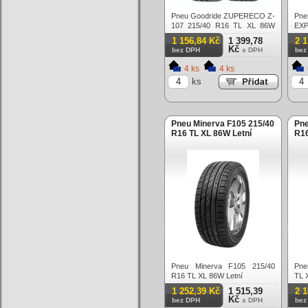
Pneu Goodride ZUPERECO Z-
Pn
107 215/40 R16 TL XL 86W
EXP
Letní
XL 
1 156,84 Kč
1 399,78
2 
Kč
bez DPH
s DPH
bez
4 ks
4 ks
ks
Pneu Minerva F105 215/40
Pn
R16 TL XL 86W Letní
R16
Pneu Minerva F105 215/40
Pne
R16 TL XL 86W Letní
TL 
1 252,39 Kč
1 515,39
2 
Kč
bez DPH
s DPH
bez