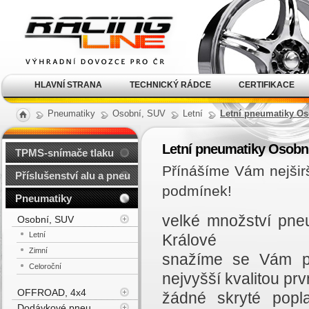
Alu kola, elektrony, litá
kola Racing Line
HLAVNÍ STRANA
TECHNICKÝ RÁDCE
CERTIFIKACE
Pneumatiky
Osobní, SUV
Letní
Letní pneumatiky Os
Letní pneumatiky Osobn
TPMS-snímače tlaku
Přínášíme Vám nejšir
Příslušenství alu a pneu
podmínek!
Pneumatiky
velké množství pne
Osobní, SUV
Letní
Králové
Zimní
snažíme se Vám př
Celoroční
nejvyšší kvalitou prvn
OFFROAD, 4x4
žádné skryté popl
Dodávkové pneu