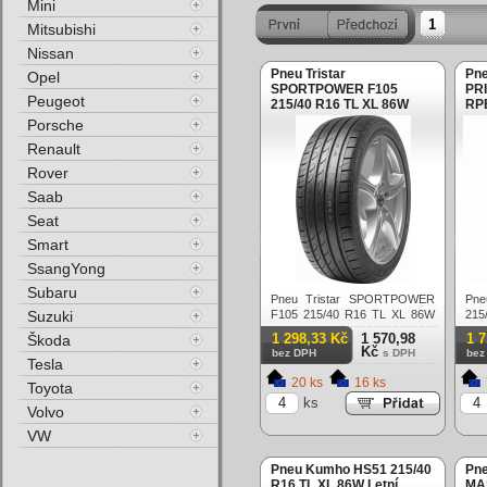
Mini
1
Mitsubishi
Nissan
Pneu Tristar
Pn
Opel
SPORTPOWER F105
PRI
Peugeot
215/40 R16 TL XL 86W
RPB
Letní
Porsche
Renault
Rover
Saab
Seat
Smart
SsangYong
Subaru
Pneu Tristar SPORTPOWER
Pne
Suzuki
F105 215/40 R16 TL XL 86W
215
Letní
86W
1 298,33 Kč
1 570,98
1 
Škoda
Kč
bez DPH
s DPH
bez
Tesla
20 ks
16 ks
Toyota
ks
Volvo
VW
Pneu Kumho HS51 215/40
Pne
R16 TL XL 86W Letní
MA