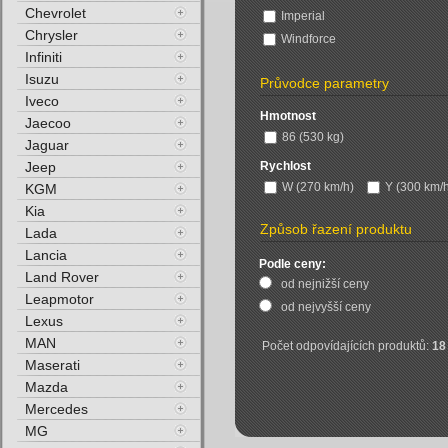
Chevrolet
Imperial
Chrysler
Windforce
Infiniti
Isuzu
Průvodce parametry
Iveco
Hmotnost
Jaecoo
86 (530 kg)
Jaguar
Jeep
Rychlost
W (270 km/h)
Y (300 km/
KGM
Kia
Způsob řazení produktu
Lada
Lancia
Podle ceny:
Land Rover
od nejnižší ceny
Leapmotor
od nejvyšší ceny
Lexus
MAN
Počet odpovídajících produktů:
18
Maserati
Mazda
Mercedes
MG