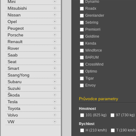
Mini
Dynamo
Mitsubishi
Roadx
Nissan
Grenlander
Opel
Sebring
Peugeot
Premiorri
Porsche
Goldline
Renault
Kenda
Rover
Windforce
Saab
BARUM
Seat
CrossWind
Smart
Optimo
SsangYong
Tigar
Subaru
Envoy
Suzuki
Škoda
Průvodce parametry
Tesla
Toyota
Hmotnost
Volvo
101 (825 kg)
97 (730 kg)
VW
Rychlost
H (210 km/h)
T (190 km/h