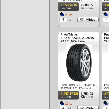
Letn
1 553,76 Kč
1 880,05
1 
Kč
bez DPH
s DPH
bez
20 ks
ks
Pneu Tristar
Pne
SPORTPOWER 2 225/55
PR
R17 TL 97W Letní
225
Pneu Tristar SPORTPOWER 2
Pne
225/55 R17 TL 97W Letní
CON
97Y
1 447,17 Kč
1 751,08
2 
Kč
bez DPH
s DPH
bez
20 ks
ks