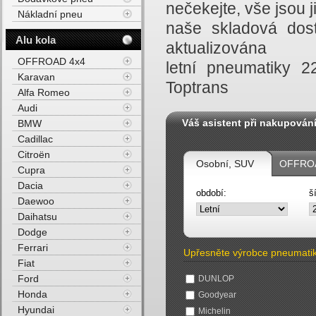
nečekejte, vše jsou
Nákladní pneu
naše skladová dost
Alu kola
aktualizována
OFFROAD 4x4
letní pneumatiky 
Karavan
Toptrans
Alfa Romeo
Audi
Váš asistent při nakupován
BMW
Cadillac
Citroën
Osobní, SUV
OFFROA
Cupra
Dacia
období:
š
Daewoo
Daihatsu
Dodge
Ferrari
Upřesněte výrobce pneumati
Fiat
Ford
DUNLOP
Honda
Goodyear
Hyundai
Michelin