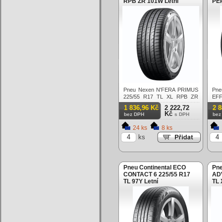
RPB ZR 101W Letní
PE
R1
Let
Pneu Nexen N'FERA PRIMUS
P
225/55 R17 TL XL RPB ZR
EFF
101W Letní
PE
1 836,96 Kč
2 222,72
2 
R17
Kč
bez DPH
s DPH
bez
24 ks
8 ks
ks
Pneu Continental ECO
Pne
CONTACT 6 225/55 R17
AD
TL 97Y Letní
TL 