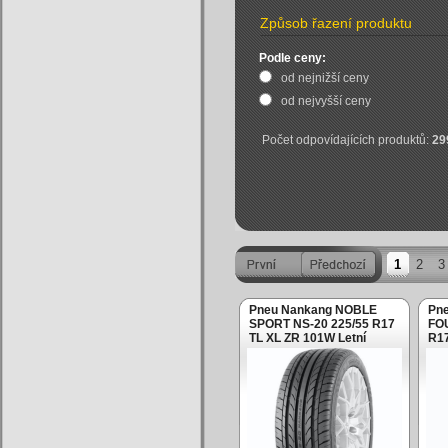
Způsob řazení produktu
Podle ceny:
od nejnižší ceny
od nejvyšší ceny
Počet odpovídajících produktů:
29
1
2
3
Pneu Nankang NOBLE
Pne
SPORT NS-20 225/55 R17
FO
TL XL ZR 101W Letní
R17