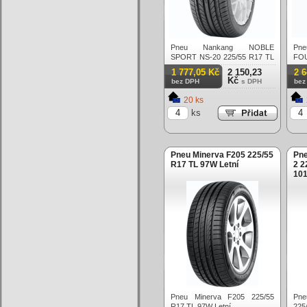
Pneu Nankang NOBLE
Pn
SPORT NS-20 225/55 R17 TL
FO
XL ZR 101W Letní
TL 
1 777,05 Kč
2 150,23
2 
Kč
bez DPH
s DPH
bez
20 ks
ks
Pneu Minerva F205 225/55
Pne
R17 TL 97W Letní
2 2
101
Pneu Minerva F205 225/55
Pne
R17 TL 97W Letní
225