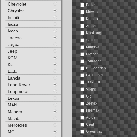
Chevrolet
Petlas
Chrysler
Maxxis
Infiniti
Kumho
Isuzu
Austone
Iveco
Nankang
Jaecoo
Sailun
Jaguar
Minerva
Jeep
Ovation
KGM
Tourador
Kia
BFGoodrich
Lada
LAUFENN
Lancia
TORQUE
Land Rover
Viking
Leapmotor
Giti
Lexus
Zeetex
MAN
Firemax
Maserati
Aplus
Mazda
Ceat
Mercedes
MG
Greentrac