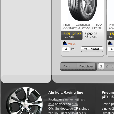
Pneu Continental ECO
P
CONTACT 6 225/55 R17 TL
ADV
97Y Letní
XL 
3 051,26 Kč
3 692,02
3 
Kč
bez DPH
s DPH
bez
20 ks
ks
1
2
3
Alu kola Racing line
Pneuma
přísluš
Prodáváme
nejlevnější alu
kola
na všechna
auta
.
Levné pn
Oficiální dovoz do ČR s plnou
s nejvyšš
zárukou, garancí kvality a s
jakosti 