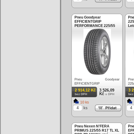
Pneu Goodyear
Pne
EFFICIENTGRIP
225
PERFORMANCE 225/55
Let
R17 TL EVR 97Y Letní
Pneu Goodyear
Pne
EFFICIENTGRIP
225
PERFORMANCE 225/55 R17
2 914,12 Kč
3 526,09
3 
TL EVR 97Y Letní
Kč
bez DPH
s DPH
bez
10 ks
ks
Pneu Nexen N'FERA
Pn
PRIMUS 225/55 R17 TL XL
EF