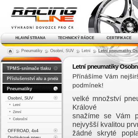
Alu kola, elektrony, litá
kola Racing Line
HLAVNÍ STRANA
TECHNICKÝ RÁDCE
CERTIFIKACE
Pneumatiky
Osobní, SUV
Letní
Letní pneumatiky Os
Letní pneumatiky Osobn
TPMS-snímače tlaku
Přínášíme Vám nejšir
Příslušenství alu a pneu
podmínek!
Pneumatiky
velké množství pne
Osobní, SUV
Letní
Králové
Zimní
snažíme se Vám př
Celoroční
nejvyšší kvalitou prvn
OFFROAD, 4x4
žádné skryté popl
Dodávkové pneu