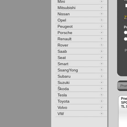
Mini
Mitsubishi
Nissan
Z
Opel
Peugeot
P
Porsche
Renault
Rover
P
Saab
Seat
Smart
SsangYong
Subaru
Suzuki
Škoda
Tesla
Pn
Toyota
SPO
TL 
Volvo
VW