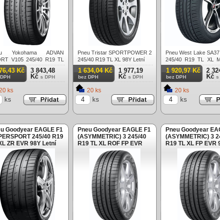
eu Yokohama ADVAN
Pneu Tristar SPORTPOWER 2
Pneu West Lake SA3
RT V105 245/40 R19 TL
245/40 R19 TL XL 98Y Letní
245/40 R19 TL XL 
RPB ZR 98Y Letní
Letní
76,43 Kč
3 843,48
1 634,04 Kč
1 977,19
1 920,97 Kč
2 32
Kč
Kč
Kč
 DPH
s DPH
bez DPH
s DPH
bez DPH
s
20 ks
20 ks
20 ks
ks
ks
ks
u Goodyear EAGLE F1
Pneu Goodyear EAGLE F1
Pneu Goodyear EA
PERSPORT 245/40 R19
(ASYMMETRIC) 3 245/40
(ASYMMETRIC) 3 2
XL ZR EVR 98Y Letní
R19 TL XL ROF FP EVR
R19 TL XL FP EVR 
98Y Letní
Letní