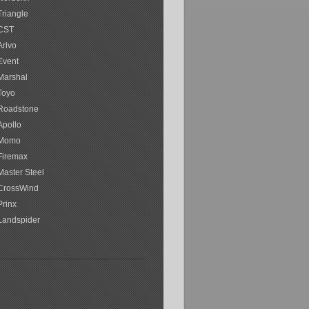
Triangle
CST
Arivo
Event
Marshal
Toyo
Roadstone
Apollo
Momo
Firemax
Master Steel
CrossWind
Prinx
Landspider