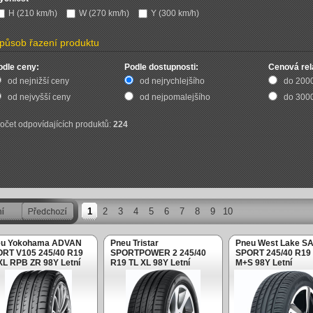
H (210 km/h)
W (270 km/h)
Y (300 km/h)
působ řazení produktu
odle ceny:
Podle dostupnosti:
Cenová rel
od nejnižší ceny
od nejrychlejšího
do 200
od nejvyšší ceny
od nejpomalejšího
do 300
očet odpovídajících produktů:
224
1
2
3
4
5
6
7
8
9
10
eu Yokohama ADVAN
Pneu Tristar
Pneu West Lake S
RT V105 245/40 R19
SPORTPOWER 2 245/40
SPORT 245/40 R19 
XL RPB ZR 98Y Letní
R19 TL XL 98Y Letní
M+S 98Y Letní