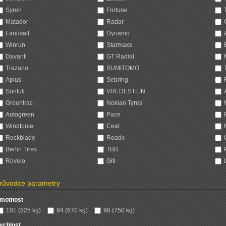
Syron
Fortune
Matador
Radar
Landsail
Dynamo
Winrun
Starmaxx
Davanti
GT Radial
Trazano
SUMITOMO
Aplus
Sebring
Sunfull
VREDESTEIN
Greentrac
Nokian Tyres
Autogreen
Pace
Windforce
Ceat
Rockblade
Roadx
Berlin Tires
TBB
Rovelo
Giti
růvodce parametry
motnost
101 (825 kg)
94 (670 kg)
98 (750 kg)
ychlost