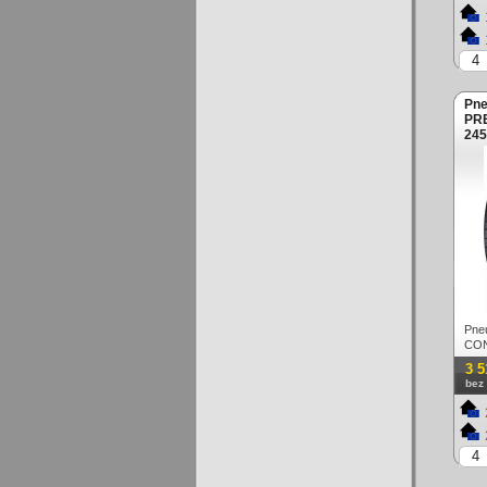
Pne
PR
245
Let
Pne
CON
XL 
3 5
bez