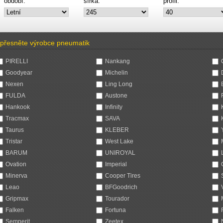
období:
šířka:
profil:
přesněte výrobce pneumatik
PIRELLI
Nankang
Goodyear
Michelin
Nexen
Ling Long
FULDA
Austone
Hankook
Infinity
Tracmax
SAVA
Taurus
KLEBER
Tristar
West Lake
BARUM
UNIROYAL
Ovation
Imperial
Minerva
Cooper Tires
Leao
BFGoodrich
Gripmax
Tourador
Falken
Fortuna
Semperit
Zeetex