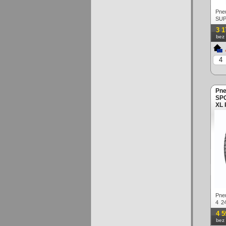
Pne
SUP
XL 
3 1
bez
Pne
SPO
XL 
Pne
4 2
98Y 
4 5
bez