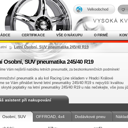
Velkoobchod
RÁDCE
CERTIFIKACE
VŠE O NÁKUPU
O FIRMĚ
KON
Letní
Letní Osobní, SUV pneumatika 245/40 R19
ní Osobní, SUV pneumatika 245/40 R19
íme Vám nejširší nabídku letních pneumatik, za bezkonkurenčních podmínek!
 množství pneumatik a alu kol Racing Line skladem v Hradci Králové
me se Vám přinášet levné letní pneumatiky 245/40 R19 s nejvyšší kvalitou
 skryté poplatky na letní pneumatiky 245/40 R19 u nás nečekejte, vše jsou 
áš asistent při nakupování
Osobní, SUV
OFFROAD, 4x4
Dodávkové pneu
Náklad