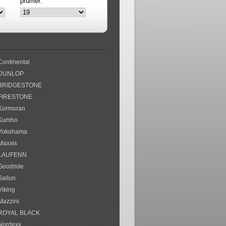
průměr:
Continental
DUNLOP
BRIDGESTONE
FIRESTONE
Kormoran
Kumho
Yokohama
Maxxis
LAUFENN
Goodride
Sailun
Viking
Mazzini
ROYAL BLACK
Nordexx