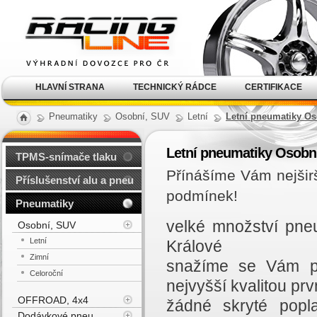
Alu kola, elektrony, litá
kola Racing Line
HLAVNÍ STRANA
TECHNICKÝ RÁDCE
CERTIFIKACE
Pneumatiky
Osobní, SUV
Letní
Letní pneumatiky Os
Letní pneumatiky Osobn
TPMS-snímače tlaku
Přínášíme Vám nejšir
Příslušenství alu a pneu
podmínek!
Pneumatiky
velké množství pne
Osobní, SUV
Letní
Králové
Zimní
snažíme se Vám př
Celoroční
nejvyšší kvalitou prvn
OFFROAD, 4x4
žádné skryté popl
Dodávkové pneu