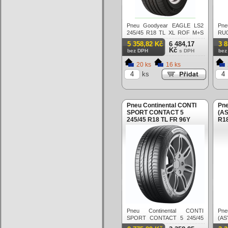
Pneu Goodyear EAGLE LS2
Pne
245/45 R18 TL XL ROF M+S
RU0
FP 100V Letní
Letn
5 358,82 Kč
6 484,17
3 
Kč
bez DPH
s DPH
bez
20 ks
16 ks
ks
Pneu Continental CONTI
Pn
SPORT CONTACT 5
(AS
245/45 R18 TL FR 96Y
R18
Letní
Let
Pneu Continental CONTI
Pn
SPORT CONTACT 5 245/45
(AS
R18 TL FR 96Y Letní
TL 