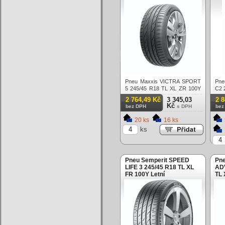
Pneu Maxxis VICTRA SPORT
Pne
5 245/45 R18 TL XL ZR 100Y
C2 
Letní
100
2 764,49 Kč
3 345,03
2 
Kč
bez DPH
s DPH
bez
20 ks
16 ks
ks
Pneu Semperit SPEED
Pne
LIFE 3 245/45 R18 TL XL
AD
FR 100Y Letní
TL 