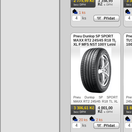
2 775,99 Kč
3 358,95
3 
Kč
bez DPH
s DPH
bez
1 ks
ks
Pneu Dunlop SP SPORT
Pne
MAXX RT2 245/45 R18 TL
TU1
XL F MFS NST 100Y Letní
100
Pneu Dunlop SP SPORT
Pne
MAXX RT2 245/45 R18 TL XL
245
F MFS NST 100Y Letní
Letn
3 306,61 Kč
4 001,00
1 
Kč
bez DPH
s DPH
bez
20 ks
2 ks
ks