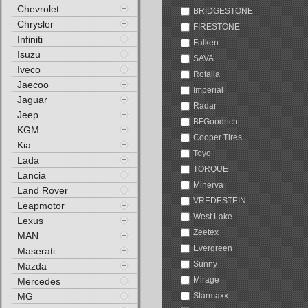
Chevrolet
BRIDGESTONE
Chrysler
FIRESTONE
Infiniti
Falken
Isuzu
SAVA
Iveco
Rotalla
Jaecoo
Imperial
Jaguar
Radar
Jeep
BFGoodrich
KGM
Cooper Tires
Kia
Toyo
Lada
TORQUE
Lancia
Minerva
Land Rover
VREDESTEIN
Leapmotor
West Lake
Lexus
Zeetex
MAN
Evergreen
Maserati
Sunny
Mazda
Mirage
Mercedes
MG
Starmaxx