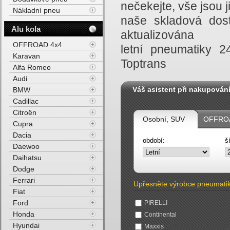
nečekejte, vše jsou
Nákladní pneu
naše skladová dost
Alu kola
aktualizována
OFFROAD 4x4
letní pneumatiky 
Karavan
Toptrans
Alfa Romeo
Audi
Váš asistent při nakupován
BMW
Cadillac
Citroën
Osobní, SUV
OFFROA
Cupra
Dacia
období:
š
Daewoo
Daihatsu
Dodge
Ferrari
Upřesněte výrobce pneumati
Fiat
Ford
PIRELLI
Honda
Continental
Hyundai
Maxxis