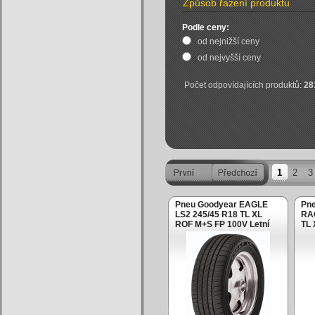
Způsob řazení produktu
Podle ceny:
od nejnižší ceny
od nejvyšší ceny
Počet odpovídajících produktů:
28
1
2
3
Pneu Goodyear EAGLE
Pne
LS2 245/45 R18 TL XL
RA
ROF M+S FP 100V Letní
TL 