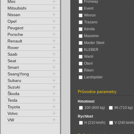
Mini
Fronway
Mitsubishi
Event
Nissan
Winrun
Opel
Trazano
Peugeot
Kenda
Porsche
Massimo
Renault
Master Steel
Rover
KLEBER
Saab
Wanli
Seat
Otani
Smart
Riken
SsangYong
Landspider
Subaru
Suzuki
Průvodce parametry
Škoda
Tesla
Hmotnost
Toyota
100 (800 kg)
96 (710 kg)
Volvo
Rychlost
VW
H (210 km/h)
V (240 km/h