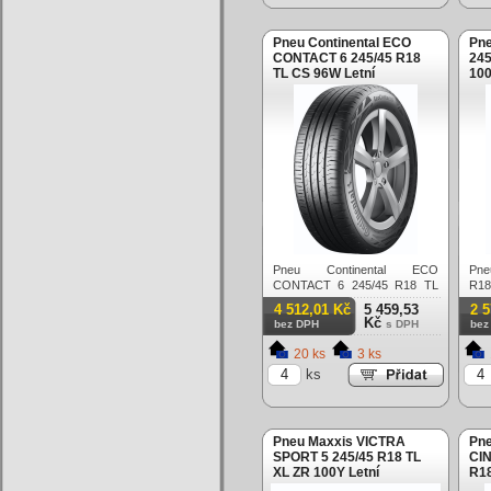
Pneu Continental ECO
Pn
CONTACT 6 245/45 R18
245
TL CS 96W Letní
100
Pneu Continental ECO
Pne
CONTACT 6 245/45 R18 TL
R18
CS 96W Letní
4 512,01 Kč
5 459,53
2 
Kč
bez DPH
s DPH
bez
20 ks
3 ks
ks
Pneu Maxxis VICTRA
Pne
SPORT 5 245/45 R18 TL
CI
XL ZR 100Y Letní
R18
Let