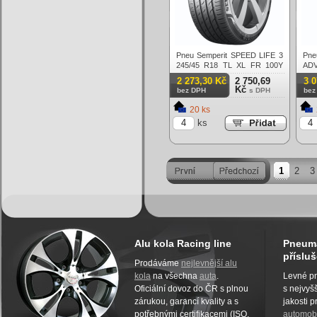
Pneu Semperit SPEED LIFE 3
P
245/45 R18 TL XL FR 100Y
ADV
Letní
XL 
2 273,30 Kč
2 750,69
3 
Kč
bez DPH
s DPH
bez
20 ks
ks
1
2
3
Alu kola Racing line
Pneuma
přísluš
Prodáváme
nejlevnější alu
kola
na všechna
auta
.
Levné pn
Oficiální dovoz do ČR s plnou
s nejvyšš
zárukou, garancí kvality a s
jakosti 
potřebnými certifikacemi (ISO,
automobi