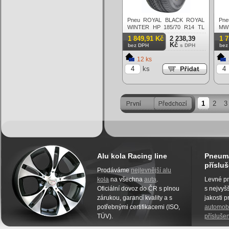
Pneu ROYAL BLACK ROYAL
Pn
WINTER HP 185/70 R14 TL
MW
XL M+S 3PMSF 92T Zimní
M+S
1 849,91 Kč
2 238,39
1 
Kč
bez DPH
s DPH
bez
12 ks
ks
1
2
3
Alu kola Racing line
Pneuma
přísluš
Prodáváme
nejlevnější alu
kola
na všechna
auta
.
Levné pn
Oficiální dovoz do ČR s plnou
s nejvyšš
zárukou, garancí kvality a s
jakosti 
potřebnými certifikacemi (ISO,
automobi
TÜV).
příslušen