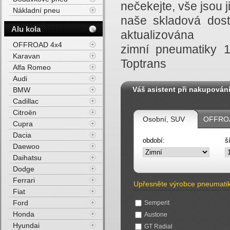
nečekejte, vše jsou
Nákladní pneu
naše skladová dost
Alu kola
aktualizována
OFFROAD 4x4
zimní pneumatiky 
Karavan
Toptrans
Alfa Romeo
Audi
Váš asistent při nakupován
BMW
Cadillac
Citroën
Osobní, SUV
OFFROA
Cupra
Dacia
období:
š
Daewoo
Daihatsu
Dodge
Ferrari
Upřesněte výrobce pneumati
Fiat
Ford
Semperit
Honda
Austone
Hyundai
GT Radial