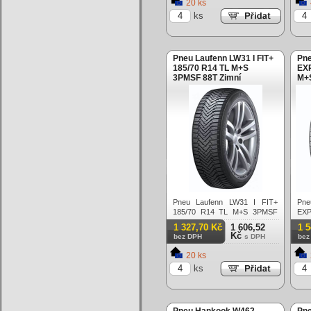
20 ks
ks
Pneu Laufenn LW31 I FIT+
Pne
185/70 R14 TL M+S
EXP
3PMSF 88T Zimní
M+S
Pneu Laufenn LW31 I FIT+
Pn
185/70 R14 TL M+S 3PMSF
EXP
88T Zimní
3PM
1 327,70 Kč
1 606,52
1 
Kč
bez DPH
s DPH
bez
20 ks
ks