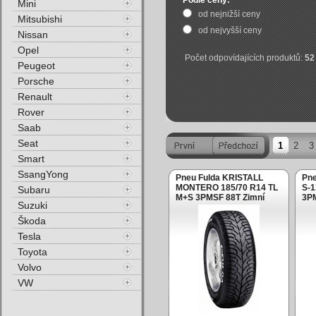
Podle ceny:
Mini
od nejnižší ceny
Mitsubishi
od nejvyšší ceny
Nissan
Opel
Počet odpovídajících produktů:
52
Peugeot
Porsche
Renault
Rover
Saab
Seat
1
2
3
Smart
SsangYong
Pneu Fulda KRISTALL
Pne
MONTERO 185/70 R14 TL
S-1
Subaru
M+S 3PMSF 88T Zimní
3PM
Suzuki
Škoda
Tesla
Toyota
Volvo
VW