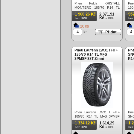
Pneu Fulda KRISTALL
Pne
MONTERO 185/70 R14 TL
13
M+S 3PMSF 88T Zimní
3PM
1 960,26 Kč
2 371,91
95
Kč
bez DPH
s DPH
bez
20 ks
ks
Pneu Laufenn LW31 I FIT+
Pn
185/70 R14 TL M+S
SN
3PMSF 88T Zimní
R1
Zim
Pneu Laufenn LW31 I FIT+
Pn
185/70 R14 TL M+S 3PMSF
SNO
88T Zimní
TL 
1 334,12 Kč
1 614,29
1 
Kč
bez DPH
s DPH
bez