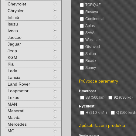
Chevrolet
TORQUE
Chrysler
Rosava
Infiniti
Continental
Isuzu
Aplus
Iveco
SAVA
Jaecoo
West Lake
Jaguar
Gislaved
Jeep
Sailun
KGM
Roadx
Kia
Sunny
Lada
Lancia
Průvodce parametry
Land Rover
Leapmotor
Hmotnost
Lexus
88 (560 kg)
92 (630 kg)
MAN
Rychlost
Maserati
H (210 km/h)
Q (160 km/h
Mazda
Mercedes
Způsob řazení produktu
MG