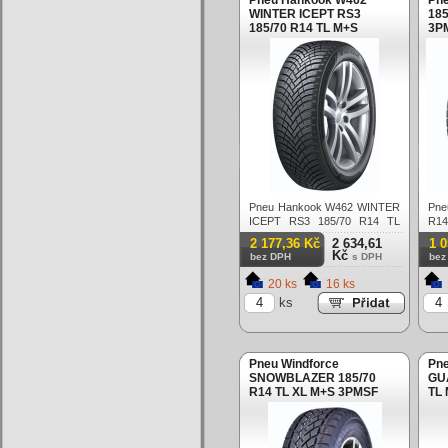
Pneu Hankook W462
Pn
WINTER ICEPT RS3
185
185/70 R14 TL M+S
3PM
3PMSF 88T Zimní
Pneu Hankook W462 WINTER
Pne
ICEPT RS3 185/70 R14 TL
R1
M+S 3PMSF 88T Zimní
Zim
2 177,36 Kč
2 634,61
1 
Kč
bez DPH
s DPH
bez
20 ks
16 ks
ks
Pneu Windforce
Pn
SNOWBLAZER 185/70
GU
R14 TL XL M+S 3PMSF
TL 
92T Zimní