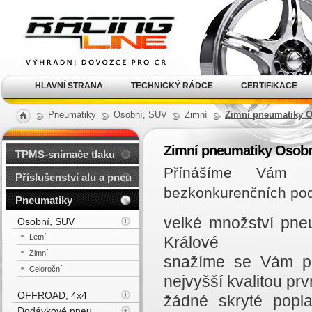
Alu kola, elektrony, litá
kola Racing Line
HLAVNÍ STRANA
TECHNICKÝ RÁDCE
CERTIFIKACE
Pneumatiky
Osobní, SUV
Zimní
Zimní pneumatiky O
Zimní pneumatiky Osobn
TPMS-snímače tlaku
Přínášíme Vám n
Příslušenství alu a pneu
bezkonkurenčních po
Pneumatiky
velké množství pne
Osobní, SUV
Letní
Králové
Zimní
snažíme se Vám př
Celoroční
nejvyšší kvalitou prvn
OFFROAD, 4x4
žádné skryté popl
Dodávkové pneu