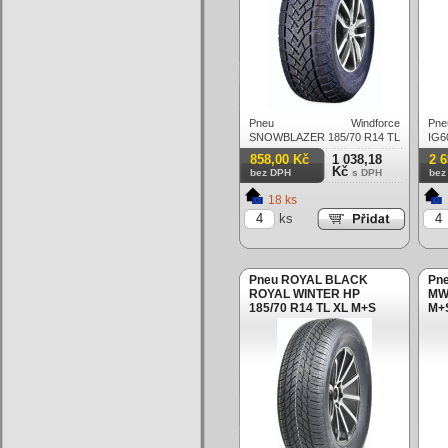
Pneu Windforce
Pne
SNOWBLAZER 185/70 R14 TL
IG
XL M+S 3PMSF 92T Zimní
3PM
858,00 Kč
1 038,18
2 
Kč
bez DPH
s DPH
bez
18 ks
ks
Pneu ROYAL BLACK
Pn
ROYAL WINTER HP
MWH
185/70 R14 TL XL M+S
M+S
3PMSF 92T Zimní