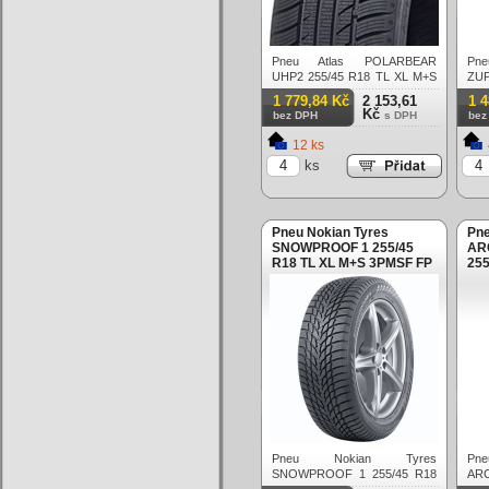
Pneu Atlas POLARBEAR
P
UHP2 255/45 R18 TL XL M+S
ZU
3PMSF 103V Zimní
R18
1 779,84 Kč
2 153,61
1 
Zim
Kč
bez DPH
s DPH
bez
12 ks
ks
Pneu Nokian Tyres
Pne
SNOWPROOF 1 255/45
AR
R18 TL XL M+S 3PMSF FP
255
103V Zimní
3PM
Pneu Nokian Tyres
P
SNOWPROOF 1 255/45 R18
AR