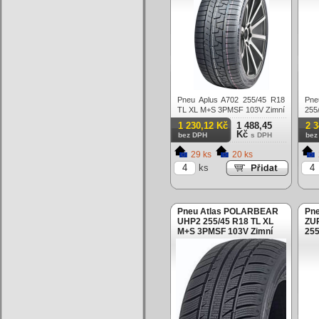
Pneu Aplus A702 255/45 R18
Pne
TL XL M+S 3PMSF 103V Zimní
255
MFS
1 230,12 Kč
1 488,45
2 
Kč
bez DPH
s DPH
bez
29 ks
20 ks
ks
Pneu Atlas POLARBEAR
Pne
UHP2 255/45 R18 TL XL
ZU
M+S 3PMSF 103V Zimní
255
3PM