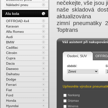
nečekejte, vše jsou
Nákladní pneu
naše skladová dost
Alu kola
aktualizována
OFFROAD 4x4
zimní pneumatiky 
Karavan
Toptrans
Alfa Romeo
Audi
Váš asistent při nakupován
BMW
Cadillac
Citroën
Osobní, SUV
OFFROA
Cupra
Dacia
období:
š
Daewoo
Daihatsu
Dodge
Ferrari
Upřesněte výrobce pneumati
Fiat
Ford
Nankang
Honda
Gripmax
Hyundai
Minerva