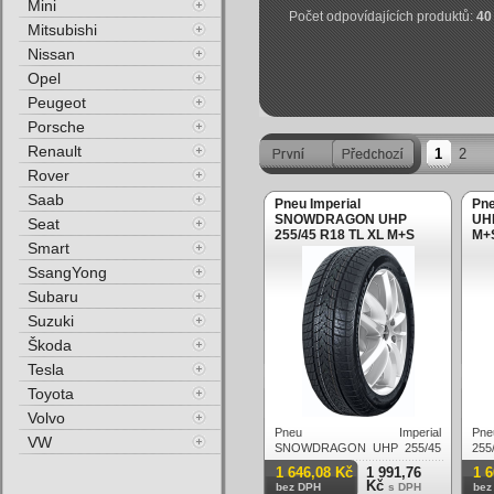
Mini
Počet odpovídajících produktů:
40
Mitsubishi
Nissan
Opel
Peugeot
Porsche
Renault
1
2
Rover
Saab
Pneu Imperial
Pne
SNOWDRAGON UHP
UHP
Seat
255/45 R18 TL XL M+S
M+
Smart
3PMSF 103V Zimní
SsangYong
Subaru
Suzuki
Škoda
Tesla
Toyota
Volvo
Pneu Imperial
Pne
VW
SNOWDRAGON UHP 255/45
25
R18 TL XL M+S 3PMSF 103V
3PM
1 646,08 Kč
1 991,76
1 
Zimní
Kč
bez DPH
s DPH
bez