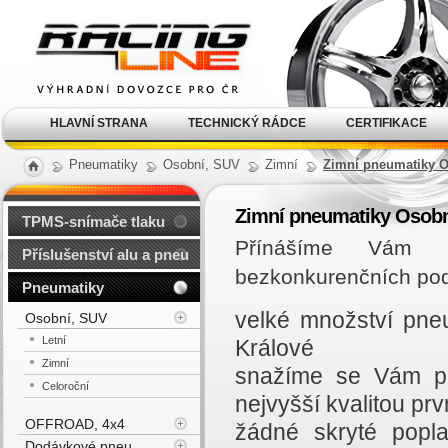
Alu kola, elektrony, litá
kola Racing Line
HLAVNÍ STRANA
TECHNICKÝ RÁDCE
CERTIFIKACE
Pneumatiky
Osobní, SUV
Zimní
Zimní pneumatiky O
Zimní pneumatiky Osobn
TPMS-snímače tlaku
Přínášíme Vám n
Příslušenství alu a pneu
bezkonkurenčních po
Pneumatiky
velké množství pne
Osobní, SUV
Letní
Králové
Zimní
snažíme se Vám př
Celoroční
nejvyšší kvalitou prvn
OFFROAD, 4x4
žádné skryté popl
Dodávkové pneu