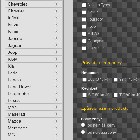
Chevrolet
Nokian Tyres
Chrysler
Sailun
Infiniti
Tourador
Isuzu
Toyo
Iveco
ATLAS
Jaecoo
Goodyear
Jaguar
DUNLOP
Jeep
KGM
Průvodce parametry
Kia
Lada
Hmotnost
Lancia
103 (875 kg)
99 (775 kg)
Land Rover
Rychlost
Leapmotor
S (180 km/h)
T (190 km/h
Lexus
MAN
Způsob řazení produktu
Maserati
Podle ceny:
Mazda
od nejnižší ceny
Mercedes
od nejvyšší ceny
MG