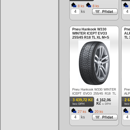
8 ks
8 ks
ks
Pneu Hankook W330
Pne
WINTER ICEPT EVO3
ALP
255/45 R18 TL XL M+S
TL
3PMSF FR 103V Zimní
103
Pneu Hankook W330 WINTER
Pn
ICEPT EVO3 255/45 R18 TL
ALP
XL M+S 3PMSF FR 103V
XL
3 439,72 Kč
4 162,06
2 
Zimní
Zim
Kč
bez DPH
s DPH
bez
27 ks
20 ks
ks