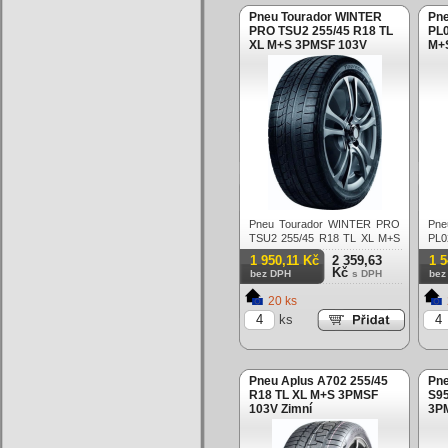
Pneu Tourador WINTER
Pne
PRO TSU2 255/45 R18 TL
PL0
XL M+S 3PMSF 103V
M+
Zimní
Pneu Tourador WINTER PRO
Pn
TSU2 255/45 R18 TL XL M+S
PL0
3PMSF 103V Zimní
3PM
1 950,11 Kč
2 359,63
1 
Kč
bez DPH
s DPH
bez
20 ks
ks
Pneu Aplus A702 255/45
Pn
R18 TL XL M+S 3PMSF
S95
103V Zimní
3P