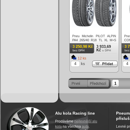
Pneu Michelin PILOT ALPIN
Pne
PA4 265/40 R18 TL XL M+S
CON
3PMSF 101V Zimní
R1
3 250,98 Kč
3 933,69
3 
101
Kč
bez DPH
s DPH
bez
12 ks
ks
1
Alu kola Racing line
Pneuma
přísluš
Prodáváme
nejlevnější alu
kola
na všechna
auta
.
Levné pn