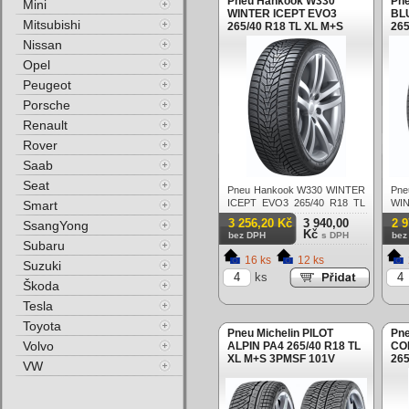
Pneu Hankook W330
Pn
Mini
WINTER ICEPT EVO3
BL
Mitsubishi
265/40 R18 TL XL M+S
265
3PMSF FR 101V Zimní
3P
Nissan
Opel
Peugeot
Porsche
Renault
Rover
Saab
Seat
Pneu Hankook W330 WINTER
Pn
ICEPT EVO3 265/40 R18 TL
WIN
Smart
XL M+S 3PMSF FR 101V
XL
3 256,20 Kč
3 940,00
2 
SsangYong
Zimní
Zim
Kč
bez DPH
s DPH
bez
Subaru
16 ks
12 ks
Suzuki
ks
Škoda
Tesla
Toyota
Pneu Michelin PILOT
Pne
Volvo
ALPIN PA4 265/40 R18 TL
CO
XL M+S 3PMSF 101V
265
VW
Zimní
3PM