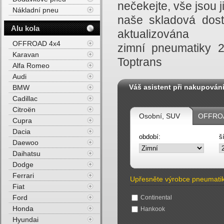
nečekejte, vše jsou
Nákladní pneu
naše skladová dost
Alu kola
aktualizována
OFFROAD 4x4
zimní pneumatiky 
Karavan
Toptrans
Alfa Romeo
Audi
Váš asistent při nakupován
BMW
Cadillac
Citroën
Osobní, SUV
OFFROA
Cupra
Dacia
období:
š
Daewoo
Daihatsu
Dodge
Ferrari
Upřesněte výrobce pneumati
Fiat
Ford
Continental
Honda
Hankook
Hyundai