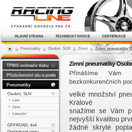
Alu kola, elektrony, litá
kola Racing Line
HLAVNÍ STRANA
TECHNICKÝ RÁDCE
CERTIFIKACE
Pneumatiky
Osobní, SUV
Zimní
Zimní pneumatiky O
Zimní pneumatiky Osobn
TPMS-snímače tlaku
Přínášíme Vám n
Příslušenství alu a pneu
bezkonkurenčních po
Pneumatiky
velké množství pne
Osobní, SUV
Letní
Králové
Zimní
snažíme se Vám př
Celoroční
nejvyšší kvalitou prvn
OFFROAD, 4x4
žádné skryté popl
Dodávkové pneu