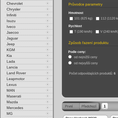
Chevrolet
Průvodce parametry
Chrysler
Hmotnost
Infiniti
101 (825 kg)
112 (1120 k
Isuzu
Rychlost
Iveco
T (190 km/h)
V (240 km/h
Jaecoo
Jaguar
Způsob řazení produktu
Jeep
KGM
Podle ceny:
Kia
od nejnižší ceny
Lada
od nejvyšší ceny
Lancia
Land Rover
Počet odpovídajících produktů:
6
Leapmotor
Lexus
MAN
Maserati
Mazda
1
Mercedes
MG