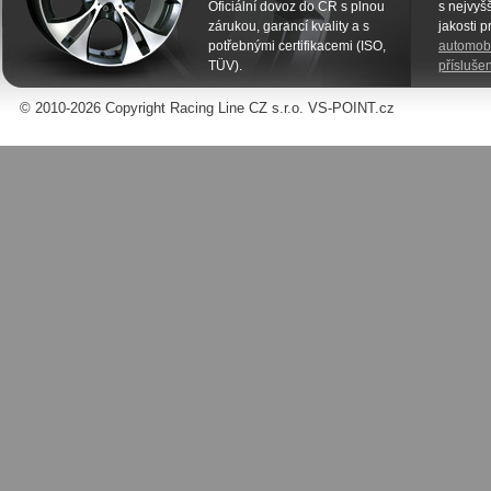
Oficiální dovoz do ČR s plnou
s nejvyšš
zárukou, garancí kvality a s
jakosti 
potřebnými certifikacemi (ISO,
automobi
TÜV).
příslušen
© 2010-2026 Copyright Racing Line CZ s.r.o. VS-POINT.cz