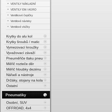
VENTILY NÁKLADNÍ
VENTILY EM / AGRO
Ventilkové čepičky
Ventilové návleky
Ventilové vložky
Krytky do alu kol
Krytky šroubů / matic
Vymezovací kroužky
Vyvažovací závaží
Pneuměřiče tlaku pneu
Měřič rozteče děr
Měřič hloubky dezénu
Nářadí a nástroje
Držáky, stojany na kola
Ostatní
Pneumatiky
Osobní, SUV
OFFROAD, 4x4