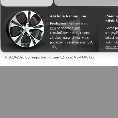
Alu kola Racing line
Pneuma
přísluš
Prodáváme
nejlevnější alu
kola
na všechna
auta
.
Levné pn
Oficiální dovoz do ČR s plnou
s nejvyšš
zárukou, garancí kvality a s
jakosti 
potřebnými certifikacemi (ISO,
automobi
TÜV).
příslušen
© 2010-2026 Copyright Racing Line CZ s.r.o. VS-POINT.cz