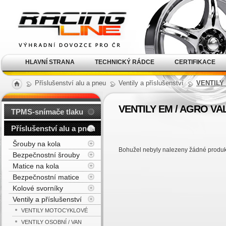
Alu kola, elektrony, litá
kola Racing Line
HLAVNÍ STRANA
TECHNICKÝ RÁDCE
CERTIFIKACE
Příslušenství alu a pneu
Ventily a příslušenství
VENTILY
VENTILY EM / AGRO V
TPMS-snímače tlaku
Příslušenství alu a pneu
Šrouby na kola
Bohužel nebyly nalezeny žádné produkty
Bezpečnostní šrouby
Matice na kola
Bezpečnostní matice
Kolové svorníky
Ventily a příslušenství
VENTILY MOTOCYKLOVÉ
VENTILY OSOBNÍ / VAN