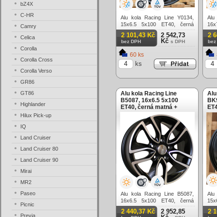
bZ4X
C-HR
Alu kola Racing Line Y0134,
Alu
15x6.5 5x100 ET40, černá
16
Camry
lesklá
mat
2 101,43 Kč
2 542,73
2 
Celica
Kč
bez DPH
s DPH
bez
Corolla
60 ks
Corolla Cross
ks
Corolla Verso
GR86
GT86
Alu kola Racing Line
Alu
B5087, 16x6.5 5x100
BK9
Highlander
ET40, černá matná +
ET4
leštění
Hilux Pick-up
IQ
Land Cruiser
Land Cruiser 80
Land Cruiser 90
Mirai
MR2
Paseo
Alu kola Racing Line B5087,
Alu
16x6.5 5x100 ET40, černá
15x
Picnic
matná + leštění
lešt
2 440,37 Kč
2 952,85
2 
Previa