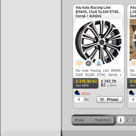
Alu kola Racing Line
Alu
B5845, 15x6 5x100 ET40,
L10
černá + leštění
šed
Alu kola Racing Line B5845,
Alu
15x6 5x100 ET40, černá +
15x
leštění
lešt
2 270,90 Kč
2 747,79
2 
Kč
bez DPH
s DPH
bez
48 ks
ks
1
2
3