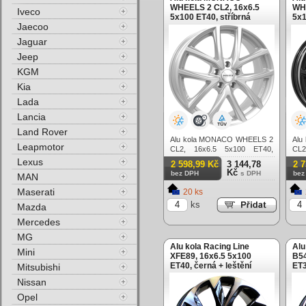
WHEELS 2 CL2, 16x6.5
WHE
Iveco
5x100 ET40, stříbrná
5x1
Jaecoo
Jaguar
Jeep
KGM
Kia
Lada
Lancia
Land Rover
Alu kola MONACO WHEELS 2
Alu
Leapmotor
CL2, 16x6.5 5x100 ET40,
CL2
stříbrná
čern
Lexus
2 598,99 Kč
3 144,78
2 
Kč
bez DPH
s DPH
bez
MAN
Maserati
20 ks
ks
Mazda
Mercedes
MG
Alu kola Racing Line
Alu
Mini
XFE89, 16x6.5 5x100
B54
ET40, černá + leštění
ET3
Mitsubishi
Nissan
Opel