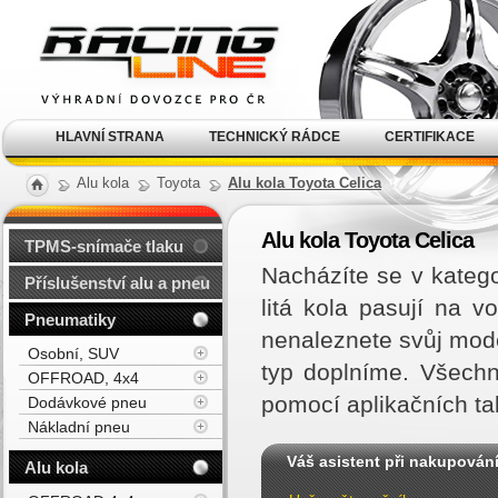
Alu kola, elektrony, litá
kola Racing Line
HLAVNÍ STRANA
TECHNICKÝ RÁDCE
CERTIFIKACE
Alu kola
Toyota
Alu kola Toyota Celica
Alu kola Toyota Celica
TPMS-snímače tlaku
Nacházíte se v katego
Příslušenství alu a pneu
litá kola pasují na 
Pneumatiky
nenaleznete svůj mod
Osobní, SUV
typ doplníme. Všechn
OFFROAD, 4x4
pomocí aplikačních ta
Dodávkové pneu
Nákladní pneu
Váš asistent při nakupován
Alu kola