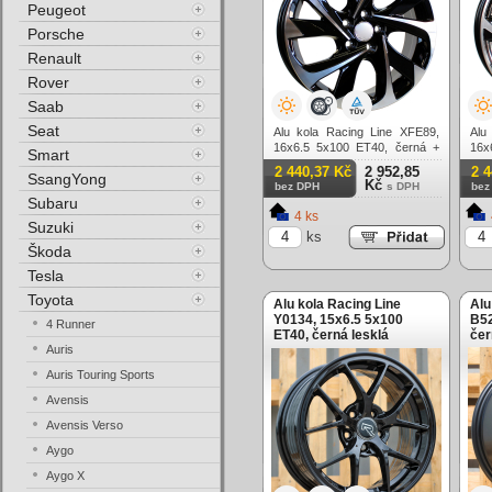
Peugeot
Porsche
Renault
Rover
Saab
Seat
Alu kola Racing Line XFE89,
Alu
16x6.5 5x100 ET40, černá +
16x
Smart
leštění
lešt
2 440,37 Kč
2 952,85
2 
SsangYong
Kč
bez DPH
s DPH
bez
Subaru
4 ks
Suzuki
ks
Škoda
Tesla
Toyota
Alu kola Racing Line
Alu
Y0134, 15x6.5 5x100
B52
4 Runner
ET40, černá lesklá
čer
Auris
lím
Auris Touring Sports
Avensis
Avensis Verso
Aygo
Aygo X