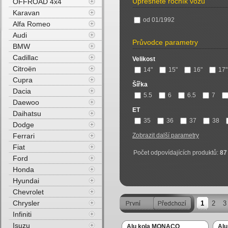
Upřesněte ročník vozu
OFFROAD 4x4
Karavan
od 01/1992
Alfa Romeo
Audi
Průvodce parametry
BMW
Cadillac
Velikost
Citroën
14"
15"
16"
17"
Cupra
Šířka
Dacia
5.5
6
6.5
7
Daewoo
ET
Daihatsu
35
36
37
38
Dodge
Ferrari
Zobrazit další parametry
Fiat
Počet odpovídajících produktů:
87
Ford
Honda
Hyundai
Chevrolet
Chrysler
1
2
3
Infiniti
Isuzu
Alu kola MONACO
Al