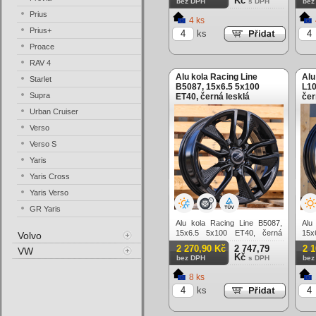
Kč
bez DPH
s DPH
bez
Prius
4 ks
Prius+
ks
Proace
RAV 4
Alu kola Racing Line
Alu
Starlet
B5087, 15x6.5 5x100
L10
Supra
ET40, černá lesklá
čer
Urban Cruiser
Verso
Verso S
Yaris
Yaris Cross
Yaris Verso
GR Yaris
Alu kola Racing Line B5087,
Alu
15x6.5 5x100 ET40, černá
15x
Volvo
lesklá
lešt
2 270,90 Kč
2 747,79
2 
VW
Kč
bez DPH
s DPH
bez
8 ks
ks