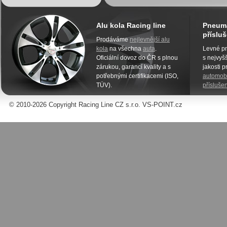
Alu kola Racing line
Pneuma
přísluš
Prodáváme
nejlevnější alu
kola
na všechna
auta
.
Levné pn
Oficiální dovoz do ČR s plnou
s nejvyšš
zárukou, garancí kvality a s
jakosti 
potřebnými certifikacemi (ISO,
automobi
TÜV).
příslušen
© 2010-2026 Copyright Racing Line CZ s.r.o. VS-POINT.cz