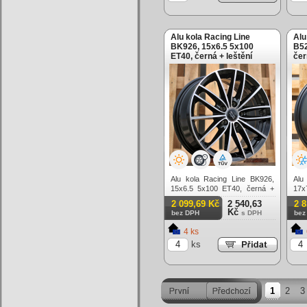
Alu kola Racing Line
Alu
BK926, 15x6.5 5x100
B52
ET40, černá + leštění
čer
lím
Alu kola Racing Line BK926,
Alu
15x6.5 5x100 ET40, černá +
17
leštění
mat
2 099,69 Kč
2 540,63
2 
Kč
bez DPH
s DPH
bez
4 ks
ks
1
2
3