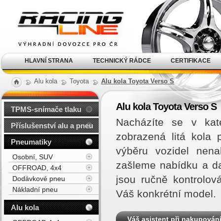
Alu kola, elektrony, litá
kola Racing Line
HLAVNÍ STRANA
TECHNICKÝ RÁDCE
CERTIFIKACE
Alu kola
Toyota
Alu kola Toyota Verso S
Alu kola Toyota Verso S
TPMS-snímače tlaku
Nacházíte se v kat
Příslušenství alu a pneu
zobrazená litá kola
Pneumatiky
výběru vozidel nen
Osobní, SUV
zašleme nabídku a d
OFFROAD, 4x4
jsou ručně kontrolov
Dodávkové pneu
Nákladní pneu
Váš konkrétní model.
Alu kola
Váš asistent při nakupován