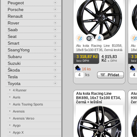
Peugeot
Porsche
Renault
Rover
Saab
Seat
Smart
Alu kola Racing Line B1058,
Alu
SsangYong
18x8 5x100 ET35, černá lesklá
18x
Subaru
3 318,87 Kč
4 015,83
3 
Kč
bez DPH
s DPH
bez
Suzuki
16 ks
Škoda
ks
Tesla
Toyota
4 Runner
Alu kola Racing Line
Alu
Auris
BK690, 16x7 5x100 ET34,
HX0
černá + leštění
čer
Auris Touring Sports
Avensis
Avensis Verso
Aygo
Aygo X