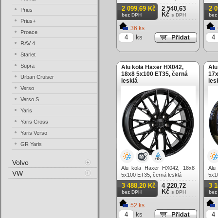
matná + leštění
lesk
2 099,69 Kč
2 540,63
2 
Prius
Kč
bez DPH
s DPH
bez
Prius+
36 ks
Proace
ks
RAV 4
Starlet
Supra
Alu kola Haxer HX042,
Alu
18x8 5x100 ET35, černá
17x
Urban Cruiser
lesklá
les
Verso
Verso S
Yaris
Yaris Cross
Yaris Verso
GR Yaris
Volvo
Alu kola Haxer HX042, 18x8
Alu
VW
5x100 ET35, černá lesklá
5x1
3 488,20 Kč
4 220,72
3 
Kč
bez DPH
s DPH
bez
52 ks
ks