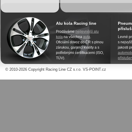
Alu kola Racing line
Pneuma
přísluš
Prodáváme
nejlevnější alu
kola
na všechna
auta
.
Levné pn
Oficiální dovoz do ČR s plnou
s nejvyšš
zárukou, garancí kvality a s
jakosti 
potřebnými certifikacemi (ISO,
automobi
TÜV).
příslušen
© 2010-2026 Copyright Racing Line CZ s.r.o. VS-POINT.cz