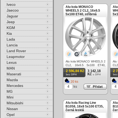
Iveco
Alu kola MONACO
Al
Jaecoo
WHEELS 2 CL2, 16x6.5
WHE
5x100 ET40, stříbrná
5x1
Jaguar
Jeep
KGM
Kia
Lada
Lancia
Land Rover
Leapmotor
Alu kola MONACO WHEELS 2
Alu
Lexus
CL2, 16x6.5 5x100 ET40,
CL2
MAN
stříbrná
čern
2 596,84 Kč
3 142,18
2 
Maserati
Kč
bez DPH
s DPH
bez
Mazda
20 ks
Mercedes
ks
MG
Mini
Mitsubishi
Alu kola Racing Line
Alu
B1058, 18x8 5x100 ET35,
B10
Nissan
černá lesklá
čer
Opel