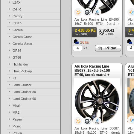
bZ4X
C-HR
Camry
Alu kola Racing Line BK690,
Alu
Celica
16x7 5x100 ET34, černá +
18x
leštění
Corolla
2 438,35 Kč
2 950,41
3 
Kč
bez DPH
s DPH
bez
Corolla Cross
26 ks
Corolla Verso
ks
GR86
GT86
Highlander
Alu kola Racing Line
Alu
B5087, 15x6.5 5x100
Y01
Hilux Pick-up
ET40, černá matná +
ET4
IQ
leštění
Land Cruiser
Land Cruiser 80
Land Cruiser 90
Mirai
MR2
Paseo
Picnic
Alu kola Racing Line B5087,
Alu
15x6.5 5x100 ET40, černá
15x
Previa