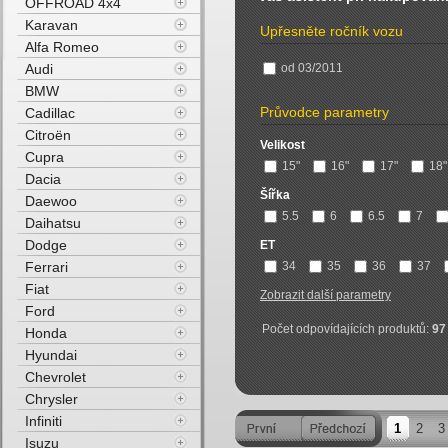
OFFROAD 4x4
Karavan
Upřesněte ročník vozu
Alfa Romeo
Audi
od 03/2011
BMW
Průvodce parametry
Cadillac
Citroën
Velikost
Cupra
15"
16"
17"
18"
Dacia
Šířka
Daewoo
5.5
6
6.5
7
Daihatsu
Dodge
ET
Ferrari
34
35
36
37
Fiat
Zobrazit další parametry
Ford
Počet odpovídajících produktů:
97
Honda
Hyundai
Chevrolet
Chrysler
Infiniti
1
2
3
Isuzu