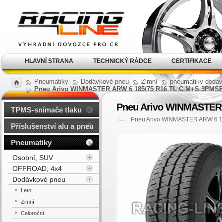
Alu kola, elektrony, litá
kola Racing Line
HLAVNÍ STRANA
TECHNICKÝ RÁDCE
CERTIFIKACE
Pneumatiky
Dodávkové pneu
Zimní
pneumatiky-dodav
Pneu Arivo WINMASTER ARW 6 185/75 R16 TL C M+S 3PMSF
Pneu Arivo WINMASTER 
TPMS-snímače tlaku
Pneu Arivo WINMASTER ARW 6 1
Příslušenství alu a pneu
Pneumatiky
Osobní, SUV
OFFROAD, 4x4
Dodávkové pneu
Letní
Zimní
Celoroční