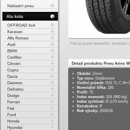
Nákladní pneu
Alu kola
OFFROAD 4x4
Karavan
Alfa Romeo
Foto je pouze ilustrační, množství d
Audi
BMW
Cadillac
Detail produktu Pneu Arivo
Citroën
Cupra
104R Zimní
Období:
Zimní
Dacia
Typ vozu:
Dodávkové
Daewoo
Vnitřní průměr:
R16 TL C M+
Nominální šířka:
185
Daihatsu
Profil:
75
Dodge
Index nosnosti:
104 (900 kg)
Index rychlosti:
R (170 km/h)
Ferrari
Konstrukce:
R
Fiat
Rok výroby:
2024/26
Ford
Honda
Hyundai