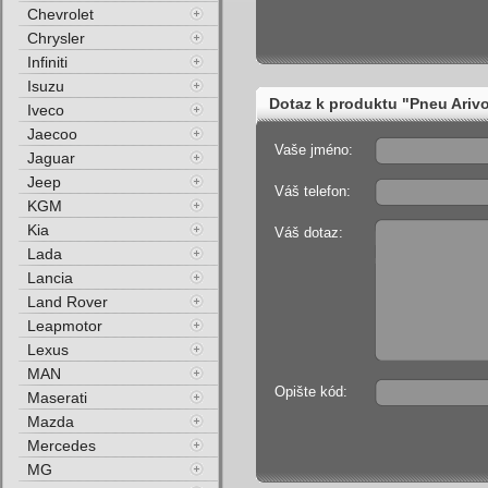
Chevrolet
Chrysler
Infiniti
Isuzu
Dotaz k produktu "Pneu Ari
Iveco
Jaecoo
Vaše jméno:
Jaguar
Jeep
Váš telefon:
KGM
Kia
Váš dotaz:
Lada
Lancia
Land Rover
Leapmotor
Lexus
MAN
Opište kód:
Maserati
Mazda
Mercedes
MG