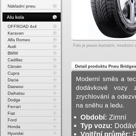
Nákladní pneu
Alu kola
OFFROAD 4x4
Karavan
Alfa Romeo
Foto je pouze ilustrační, množství d
Audi
BMW
Cadillac
Detail produktu Pneu Bridg
Citroën
Cupra
3PMSF 99T Zimní
Moderní směs a tec
Dacia
Daewoo
dodávkové vozy za
Daihatsu
zrychlování a odezvu
Dodge
na sněhu a ledu.
Ferrari
Fiat
Období:
Zimní
Ford
Typ vozu:
Dodáv
Honda
Vnitřní průměr:
R
Hyundai