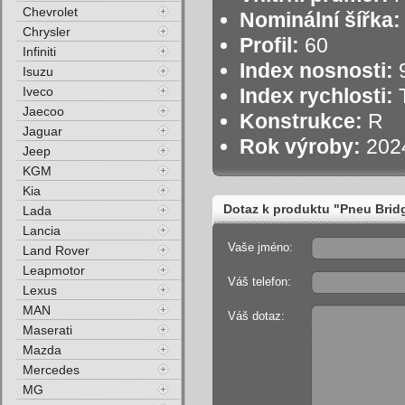
Chevrolet
Nominální šířka:
Chrysler
Profil:
60
Infiniti
Index nosnosti:
9
Isuzu
Iveco
Index rychlosti:
T
Jaecoo
Konstrukce:
R
Jaguar
Rok výroby:
202
Jeep
KGM
Kia
Dotaz k produktu "Pneu Bri
Lada
Lancia
Vaše jméno:
Land Rover
Leapmotor
Váš telefon:
Lexus
MAN
Váš dotaz:
Maserati
Mazda
Mercedes
MG