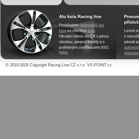
Alu kola Racing line
Pneuma
přísluš
Prodáváme
nejlevnější alu
kola
na všechna
auta
.
Levné pn
Oficiální dovoz do ČR s plnou
s nejvyšš
zárukou, garancí kvality a s
jakosti 
potřebnými certifikacemi (ISO,
automobi
TÜV).
příslušen
© 2010-2026 Copyright Racing Line CZ s.r.o. VS-POINT.cz