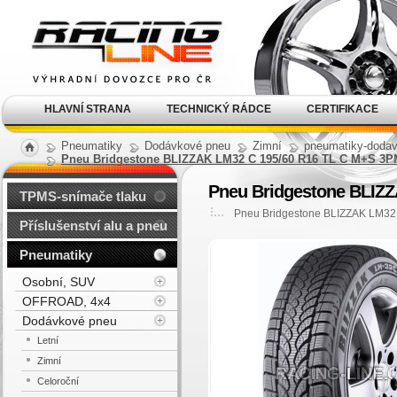
Alu kola, elektrony, litá
kola Racing Line
HLAVNÍ STRANA
TECHNICKÝ RÁDCE
CERTIFIKACE
Pneumatiky
Dodávkové pneu
Zimní
pneumatiky-dodav
Pneu Bridgestone BLIZZAK LM32 C 195/60 R16 TL C M+S 3P
Pneu Bridgestone BLIZ
TPMS-snímače tlaku
Pneu Bridgestone BLIZZAK LM32
Příslušenství alu a pneu
Pneumatiky
Osobní, SUV
OFFROAD, 4x4
Dodávkové pneu
Letní
Zimní
Celoroční