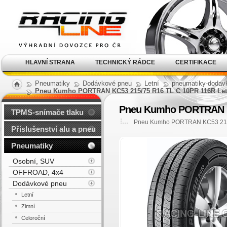
Alu kola, elektrony, litá
kola Racing Line
HLAVNÍ STRANA
TECHNICKÝ RÁDCE
CERTIFIKACE
Pneumatiky
Dodávkové pneu
Letní
pneumatiky-dodavk
Pneu Kumho PORTRAN KC53 215/75 R16 TL C 10PR 116R Let
Pneu Kumho PORTRAN KC
TPMS-snímače tlaku
Pneu Kumho PORTRAN KC53 215/
Příslušenství alu a pneu
Pneumatiky
Osobní, SUV
OFFROAD, 4x4
Dodávkové pneu
Letní
Zimní
Celoroční