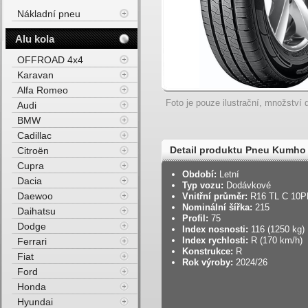
Nákladní pneu
Alu kola
OFFROAD 4x4
Karavan
Alfa Romeo
Foto je pouze ilustrační, množství d
Audi
BMW
Cadillac
Detail produktu Pneu Kumho
Citroën
Cupra
Období:
Letní
Dacia
Typ vozu:
Dodávkové
Daewoo
Vnitřní průměr:
R16 TL C 10P
Nominální šířka:
215
Daihatsu
Profil:
75
Dodge
Index nosnosti:
116 (1250 kg)
Index rychlosti:
R (170 km/h)
Ferrari
Konstrukce:
R
Fiat
Rok výroby:
2024/26
Ford
Honda
Hyundai