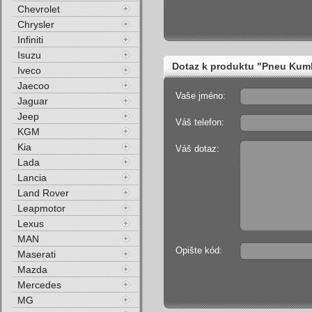
Chevrolet
Chrysler
Infiniti
Isuzu
Dotaz k produktu "Pneu Kum
Iveco
Jaecoo
Vaše jméno:
Jaguar
Jeep
Váš telefon:
KGM
Kia
Váš dotaz:
Lada
Lancia
Land Rover
Leapmotor
Lexus
MAN
Opište kód:
Maserati
Mazda
Mercedes
MG