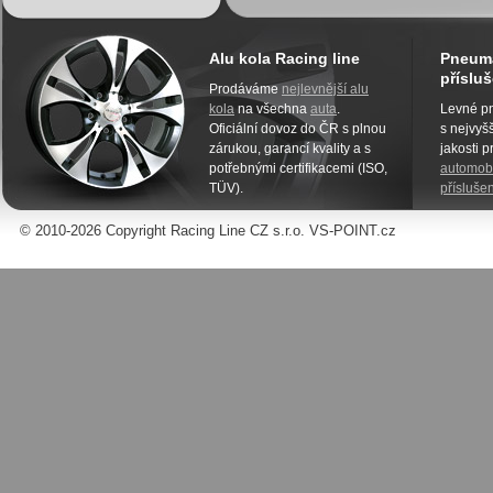
Alu kola Racing line
Pneuma
přísluš
Prodáváme
nejlevnější alu
kola
na všechna
auta
.
Levné pn
Oficiální dovoz do ČR s plnou
s nejvyšš
zárukou, garancí kvality a s
jakosti 
potřebnými certifikacemi (ISO,
automobi
TÜV).
příslušen
© 2010-2026 Copyright Racing Line CZ s.r.o. VS-POINT.cz