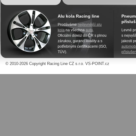
Alu kola Racing line
Pneuma
přísluš
Prodáváme
nejlevnější alu
kola
na všechna
auta
.
Levné pn
Oficiální dovoz do ČR s plnou
s nejvyšš
zárukou, garancí kvality a s
jakosti 
potřebnými certifikacemi (ISO,
automobi
TÜV).
příslušen
© 2010-2026 Copyright Racing Line CZ s.r.o. VS-POINT.cz