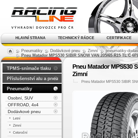
Alu kola, elektrony, litá
kola Racing Line
HLAVNÍ STRANA
TECHNICKÝ RÁDCE
CERTIFIKACE
Pneumatiky
Dodávkové pneu
Zimní
pneumatiky-dodav
Pneu Matador MPS530 SIBIR SNOW VAN 205/65 R15 TL C 6
Pneu Matador MPS530 S
TPMS-snímače tlaku
Zimní
Příslušenství alu a pneu
Pneu Matador MPS530 SIBIR SN
Pneumatiky
Osobní, SUV
OFFROAD, 4x4
Dodávkové pneu
Letní
Zimní
Celoroční