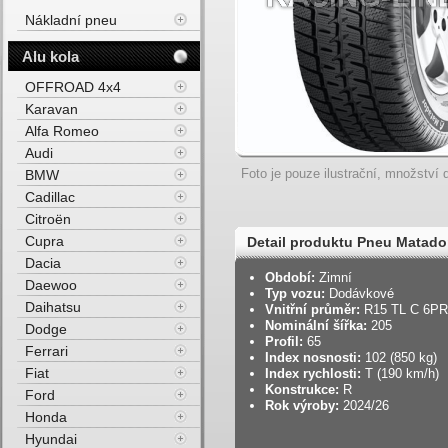
Nákladní pneu
Alu kola
OFFROAD 4x4
Karavan
Alfa Romeo
Audi
Foto je pouze ilustrační, množství d
BMW
Cadillac
Citroën
Cupra
Detail produktu Pneu Matad
Dacia
M+S 3PMSF 102T Zimní
Období:
Zimní
Daewoo
Typ vozu:
Dodávkové
Daihatsu
Vnitřní průměr:
R15 TL C 6P
Nominální šířka:
205
Dodge
Profil:
65
Ferrari
Index nosnosti:
102 (850 kg)
Fiat
Index rychlosti:
T (190 km/h)
Konstrukce:
R
Ford
Rok výroby:
2024/26
Honda
Hyundai