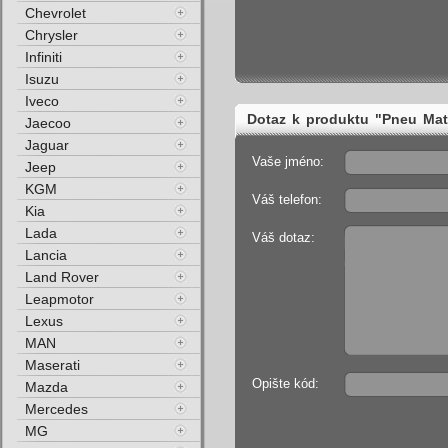
Chevrolet
Chrysler
Infiniti
Isuzu
Iveco
Dotaz k produktu "Pneu M
Jaecoo
Jaguar
Zimní"
Vaše jméno:
Jeep
KGM
Váš telefon:
Kia
Lada
Váš dotaz:
Lancia
Land Rover
Leapmotor
Lexus
MAN
Maserati
Opište kód:
Mazda
Mercedes
MG