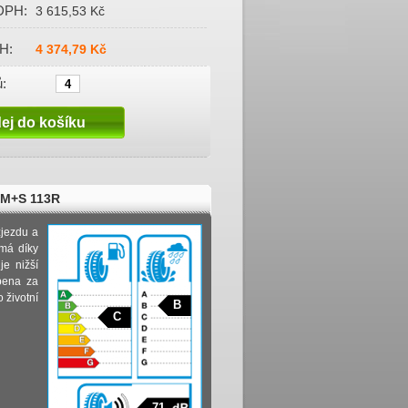
DPH:
3 615,53 Kč
H:
4 374,79 Kč
:
 M+S 113R
zjezdu a
 má díky
je nižší
bena za
 životní
B
C
71