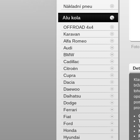
Nákladní pneu
Alu kola
OFFROAD 4x4
Karavan
Alfa Romeo
Foto
Audi
BMW
Cadillac
Det
Citroën
Cupra
Zim
Kla
Dacia
brž
Daewoo
toh
Daihatsu
opo
pom
Dodge
pro
Ferrari
Fiat
Ford
Honda
Hyundai