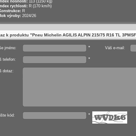
Index nosnosti:
113 (1150 kg)
Index rychlosti:
R (170 km/h)
Konstrukce:
R
Rok výroby:
2024/26
az k produktu "Pneu Michelin AGILIS ALPIN 215/75 R16 TL 3PMS
*
še jméno:
Váš e-mail:
*
 telefon:
š dotaz:
*
ište kód: