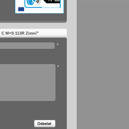
F C M+S 113R Zimní"
*
*