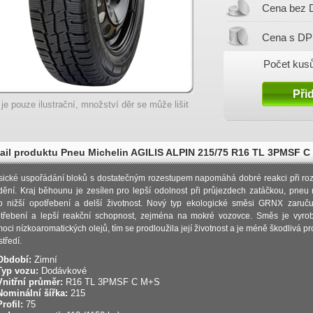
Cena bez 
Cena s DP
Počet kusů
 je pouze ilustrační, množství děr se může lišit
ail produktu Pneu Michelin AGILIS ALPIN 215/75 R16 TL 3PMSF C
ní
sické uspořádání bloků s dostatečným rozestupem napomáhá dobré reakci při ro
dění. Kraj běhounu je zesílen pro lepší odolnost při průjezdech zatáčkou, pneu
o nižší opotřebení a delší životnost. Nový typ ekologické směsi GRNX zaruču
třebení a lepší reakční schopnost, zejména na mokré vozovce. Směs je vyro
oci nízkoaromatických olejů, tím se prodloužila její životnost a je méně škodlivá pro
středí.
Období:
Zimní
Typ vozu:
Dodávkové
Vnitřní průměr:
R16 TL 3PMSF C M+S
Nominální šířka:
215
Profil:
75