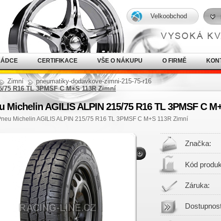
Velkoobchod
RÁDCE
CERTIFIKACE
VŠE O NÁKUPU
O FIRMĚ
KON
Zimní
pneumatiky-dodavkove-zimni-215-75-r16
5/75 R16 TL 3PMSF C M+S 113R Zimní
u Michelin AGILIS ALPIN 215/75 R16 TL 3PMSF C M
Pneu Michelin AGILIS ALPIN 215/75 R16 TL 3PMSF C M+S 113R Zimní
Značka:
Kód produk
Záruka:
Dostupnost