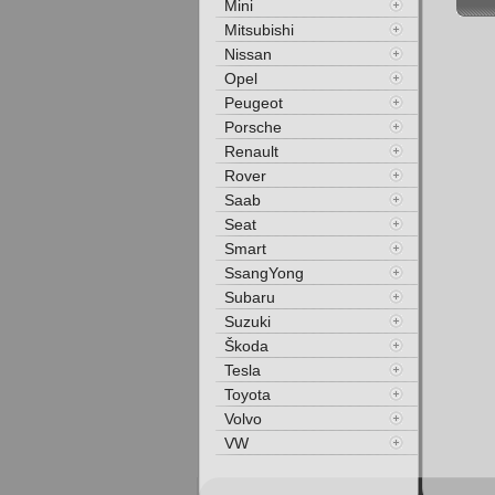
Mini
Mitsubishi
Nissan
Opel
Peugeot
Porsche
Renault
Rover
Saab
Seat
Smart
SsangYong
Subaru
Suzuki
Škoda
Tesla
Toyota
Volvo
VW