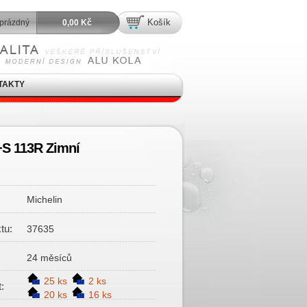
Košík
prázdný
0,00 Kč
TAKTY
+S 113R Zimní
Michelin
tu:
37635
24 měsíců
25 ks
2 ks
:
20 ks
16 ks