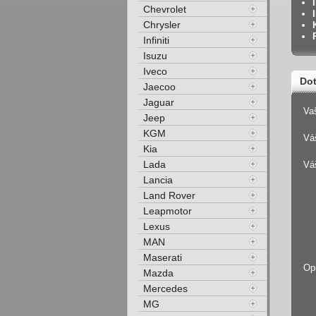
Chevrolet
Chrysler
Infiniti
Isuzu
Iveco
Dot
Jaecoo
Jaguar
Va
Jeep
KGM
Váš
Kia
Lada
Vá
Lancia
Land Rover
Leapmotor
Lexus
MAN
Maserati
Op
Mazda
Mercedes
MG