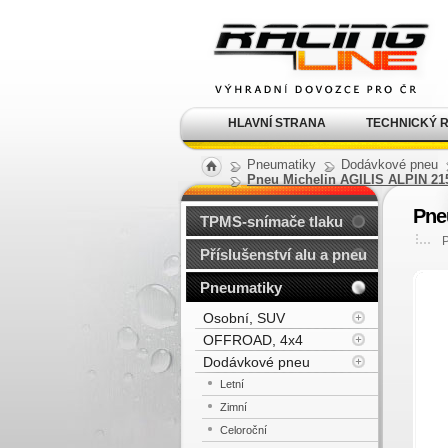
Alu kola, elektrony, litá
kola Racing Line
HLAVNÍ STRANA
TECHNICKÝ 
Pneumatiky
Dodávkové pneu
Pneu Michelin AGILIS ALPIN 21
Pne
TPMS-snímače tlaku
Příslušenství alu a pneu
Pneumatiky
Osobní, SUV
OFFROAD, 4x4
Dodávkové pneu
Letní
Zimní
Celoroční